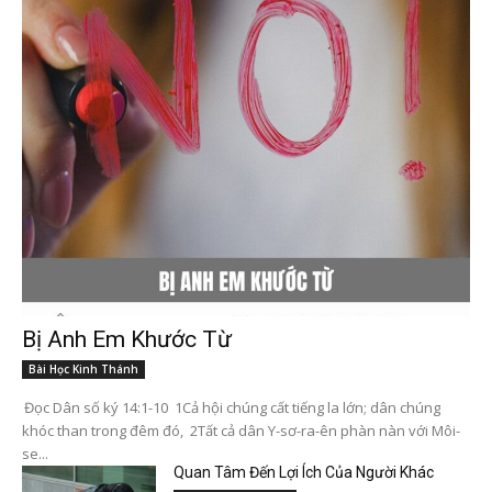
Bị Anh Em Khước Từ
Bài Học Kinh Thánh
Đọc Dân số ký 14:1-10 1Cả hội chúng cất tiếng la lớn; dân chúng
khóc than trong đêm đó, 2Tất cả dân Y-sơ-ra-ên phàn nàn với Môi-
se...
Quan Tâm Đến Lợi Ích Của Người Khác