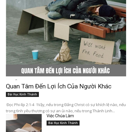
Quan Tâm Đến Lợi Ích Của Người Khác
Bài Học Kinh Thánh
Đọc Phi-líp 2:1-4 1Vậy, nếu trong Đấng Christ có sự khích lệ nào, nếu
trong tình yêu thương có sự an ủi nào, nếu trong Thánh Linh...
Việc Chúa Làm
Bài Học Kinh Thánh