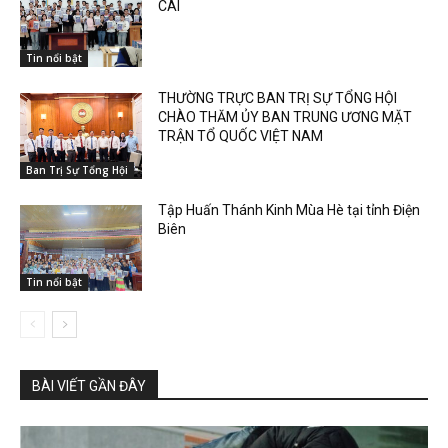
CAI
Tin nổi bật
THƯỜNG TRỰC BAN TRỊ SỰ TỔNG HỘI
CHÀO THĂM ỦY BAN TRUNG ƯƠNG MẶT
TRẬN TỔ QUỐC VIỆT NAM
Ban Trị Sự Tổng Hội
Tập Huấn Thánh Kinh Mùa Hè tại tỉnh Điện
Biên
Tin nổi bật
BÀI VIẾT GẦN ĐÂY