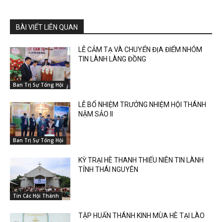
BÀI VIẾT LIÊN QUAN
LỄ CẢM TẠ VÀ CHUYỂN ĐỊA ĐIỂM NHÓM
TIN LÀNH LÀNG ĐỒNG
Ban Trị Sự Tổng Hội
LỄ BỔ NHIỆM TRƯỞNG NHIỆM HỘI THÁNH
NẬM SẢO II
Ban Trị Sự Tổng Hội
KỲ TRẠI HÈ THANH THIẾU NIÊN TIN LÀNH
TỈNH THÁI NGUYÊN
Tin Các Hội Thánh
TẬP HUẤN THÁNH KINH MÙA HÈ TẠI LÀO