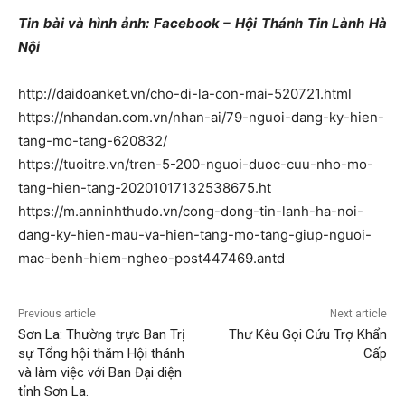
Tin bài và hình ảnh: Facebook – Hội Thánh Tin Lành Hà
Nội
http://daidoanket.vn/cho-di-la-con-mai-520721.html
https://nhandan.com.vn/nhan-ai/79-nguoi-dang-ky-hien-
tang-mo-tang-620832/
https://tuoitre.vn/tren-5-200-nguoi-duoc-cuu-nho-mo-
tang-hien-tang-20201017132538675.ht
https://m.anninhthudo.vn/cong-dong-tin-lanh-ha-noi-
dang-ky-hien-mau-va-hien-tang-mo-tang-giup-nguoi-
mac-benh-hiem-ngheo-post447469.antd
Previous article
Next article
Sơn La: Thường trực Ban Trị
Thư Kêu Gọi Cứu Trợ Khẩn
sự Tổng hội thăm Hội thánh
Cấp
và làm việc với Ban Đại diện
tỉnh Sơn La.