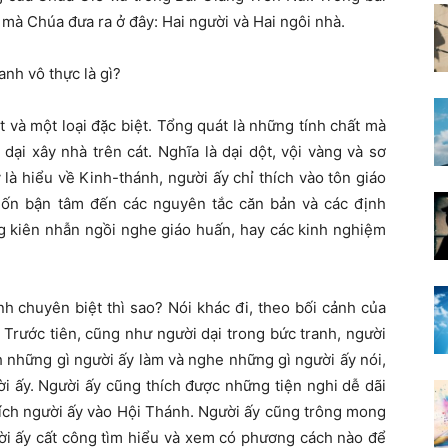
 mà Chúa đưa ra ở đây: Hai người và Hai ngôi nhà.
anh vô thực là gì?
át và một loại đặc biệt. Tổng quát là những tính chất mà
dại xây nhà trên cát. Nghĩa là dại dột, vội vàng và sơ
 là hiểu về Kinh-thánh, người ấy chỉ thích vào tôn giáo
ốn bận tâm đến các nguyên tắc căn bản và các định
ông kiên nhẫn ngồi nghe giáo huấn, hay các kinh nghiệm
nh chuyên biệt thì sao? Nói khác đi, theo bối cảnh của
gì? Trước tiên, cũng như người dại trong bức tranh, người
 những gì người ấy làm và nghe những gì người ấy nói,
ời ấy. Người ấy cũng thích được những tiện nghi dễ dãi
đích người ấy vào Hội Thánh. Người ấy cũng trông mong
ời ấy cất công tìm hiểu và xem có phương cách nào để