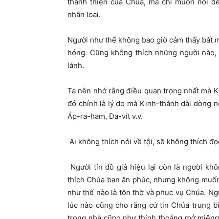
thánh thiện của Chúa, mà chỉ muốn nói đế
nhân loại.
Người như thế không bao giờ cảm thấy bất m
hỏng. Cũng không thích những người nào,
lành.
Ta nên nhớ rằng điều quan trọng nhất mà Ki
đó chính là lý do mà Kinh-thánh dài dòng n
Áp-ra-ham, Đa-vít v.v.
Ai không thích nói về tội, sẽ không thích đ
Người tín đồ giả hiệu lại còn là người k
thích Chúa ban ân phúc, nhưng không muốn 
như thế nào là tôn thờ và phục vụ Chúa. Ng
lúc nào cũng cho rằng cứ tin Chúa trung b
trong nhà cũng như thỉnh thoảng mở miệng 