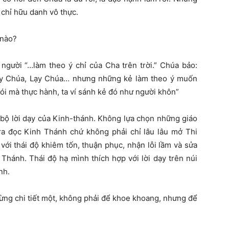
 chỉ hữu danh vô thực.
 nào?
à người “…làm theo ý chỉ của Cha trên trời.” Chúa bảo:
Lạy Chúa, Lạy Chúa… nhưng những kẻ làm theo ý muốn
 nói mà thực hành, ta ví sánh kẻ đó như người khôn”
àn bộ lời dạy của Kinh-thánh. Không lựa chọn những giáo
 ra đọc Kinh Thánh chứ không phải chỉ lâu lâu mở Thi
với thái độ khiêm tốn, thuận phục, nhận lỗi lầm và sửa
 Thánh. Thái độ hạ mình thích hợp với lời dạy trên núi
nh.
 từng chi tiết một, không phải để khoe khoang, nhưng để