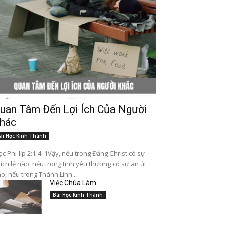
uan Tâm Đến Lợi Ích Của Người
hác
ài Học Kinh Thánh
c Phi-líp 2:1-4 1Vậy, nếu trong Đấng Christ có sự
ích lệ nào, nếu trong tình yêu thương có sự an ủi
o, nếu trong Thánh Linh...
Việc Chúa Làm
Bài Học Kinh Thánh