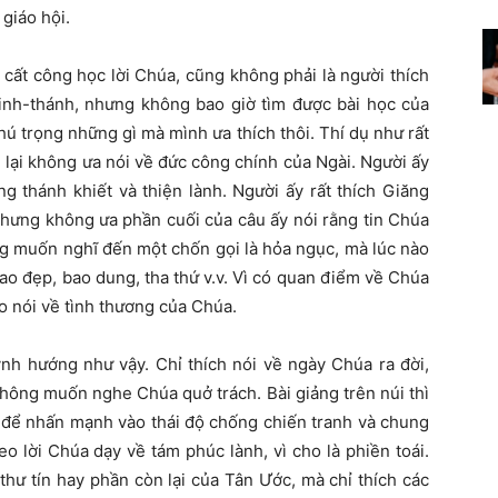
giáo hội.
g cất công học lời Chúa, cũng không phải là người thích
Kinh-thánh, nhưng không bao giờ tìm được bài học của
hú trọng những gì mà mình ưa thích thôi. Thí dụ như rất
 lại không ưa nói về đức công chính của Ngài. Người ấy
g thánh khiết và thiện lành. Người ấy rất thích Giăng
hưng không ưa phần cuối của câu ấy nói rằng tin Chúa
ông muốn nghĩ đến một chốn gọi là hỏa ngục, mà lúc nào
ao đẹp, bao dung, tha thứ v.v. Vì có quan điểm về Chúa
o nói về tình thương của Chúa.
ynh hướng như vậy. Chỉ thích nói về ngày Chúa ra
đ
ời,
ông muốn nghe Chúa quở trách. Bài giảng trên núi thì
ù để nhấn mạnh vào thái độ chống chiến tranh và chung
 lời Chúa dạy về tám phúc lành, vì cho là phiền toái.
ư tín hay phần còn lại của Tân Ước, mà chỉ thích các