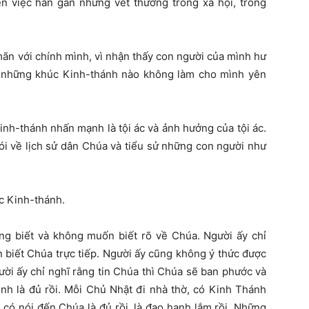
n việc hàn gắn những vết thương trong xã hội, trong
ãn với chính mình, vì nhận thấy con người của mình hư
 những khúc Kinh-thánh nào không làm cho mình yên
nh-thánh nhấn mạnh là tội ác và ảnh hưởng của tội ác.
ói về lịch sử dân Chúa và tiểu sử những con người như
ọc Kinh-thánh.
hông biết và không muốn biết rõ về Chúa. Người ấy chỉ
biết Chúa trực tiếp. Người ấy cũng không ý thức được
ười ấy chỉ nghĩ rằng tin Chúa thì Chúa sẽ ban phước và
ình là đủ rồi. Mỗi Chủ Nhật đi nhà thờ, có Kinh Thánh
có nói đến Chúa là đủ rồi, là đạo hạnh lắm rồi. Những