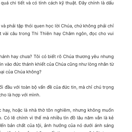
á chi tiết và có tính cách kỹ thuật. Đây chính là dấu
 và phải tập thói quen học lời Chúa, chứ không phải chỉ
ột vài câu trong Thi Thiên hay Châm ngôn, đọc cho vui
thánh hay chưa?
Tôi có biết rõ Chúa thương yêu nhưng
tin vào đức thánh khiết của Chúa cũng như lòng nhân từ
 nại của Chúa không?
ối đầu với toàn bộ vấn đề của đức tin, mà chỉ chú trọng
cho là hợp với mình.
ạc hay, hoặc là nhà thờ tôn nghiêm, nhưng không muốn
ạo. Có lẽ chính vì thế mà nhiều tín đồ lâu năm vẫn là kẻ
ến bản chất của tội, ảnh hưởng của nó dưới ánh sáng