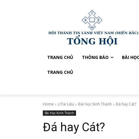
TRANG CHỦ
THÔNG BÁO
BÀI HỌ
TRANG CHỦ
Home
c/Tài Liệu
Bài Học Kinh Thánh
Đá hay Cát?
Bài Học Kinh Thánh
Đá hay Cát?