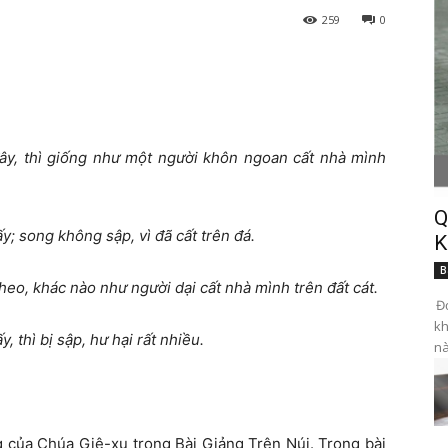
259
0
đây, thì giống như một người khôn ngoan cất nhà mình
Q
y; song không sập, vì đã cất trên đá.
K
B
heo, khác nào như người dại cất nhà mình trên đất cát.
Đọ
kh
, thì bị sập, hư hại rất nhiều.
nà
g của Chúa Giê-xu trong Bài Giảng Trên Núi. Trong bài