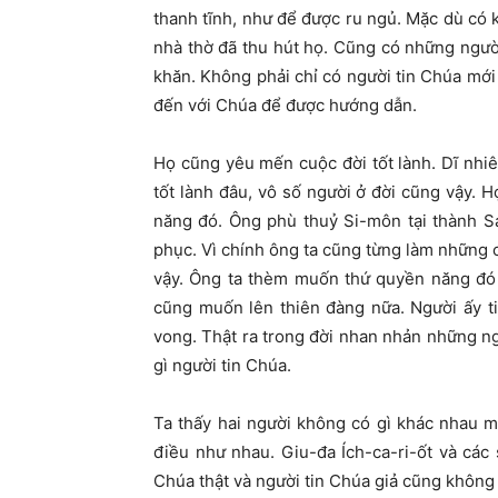
thanh tĩnh, như để được ru ngủ. Mặc dù có k
nhà thờ đã thu hút họ. Cũng có những ngư
khăn. Không phải chỉ có người tin Chúa mới
đến với Chúa để được hướng dẫn.
Họ cũng yêu mến cuộc đời tốt lành. Dĩ nhiê
tốt lành đâu, vô số người ở đời cũng vậy.
năng đó. Ông phù thuỷ Si-môn tại thành Sa
phục. Vì chính ông ta cũng từng làm những
vậy. Ông ta thèm muốn thứ quyền năng đó 
cũng muốn lên thiên đàng nữa. Người ấy t
vong. Thật ra trong đời nhan nhản những n
gì người tin Chúa.
Ta thấy hai người không có gì khác nhau 
điều như nhau. Giu-đa Ích-ca-ri-ốt và các
Chúa thật và người tin Chúa giả cũng không