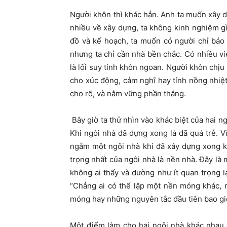
Người khôn thì khác hẳn. Anh ta muốn xây 
nhiều về xây dựng, ta không kinh nghiệm gì 
đồ và kế hoạch, ta muốn có người chỉ bảo
nhưng ta chỉ cần nhà bền chắc. Có nhiều việ
là lối suy tính khôn ngoan. Người khôn chị
cho xúc động, cảm nghĩ hay tính nồng nhiệt 
cho rõ, và nắm vững phần thắng.
Bây giờ ta thử nhìn vào khác biệt của hai n
Khi ngôi nhà đã dựng xong là đã quá trễ. Vì
ngắm một ngôi nhà khi đã xây dựng xong k
trọng nhất của ngôi nhà là nền nhà. Đây l
không ai thấy và dường như ít quan trọng lạ
“Chẳng ai có thể lập một nền móng khác, 
móng hay những nguyên tắc đầu tiên bao giờ
Một điểm làm cho hai ngôi nhà khác nhau 