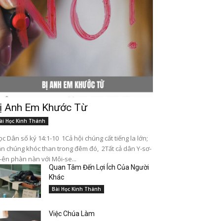
ị Anh Em Khước Từ
ài Học Kinh Thánh
c Dân số ký 14:1-10 1Cả hội chúng cất tiếng la lớn;
n chúng khóc than trong đêm đó, 2Tất cả dân Y-sơ-
-ên phàn nàn với Môi-se...
Quan Tâm Đến Lợi Ích Của Người
Khác
Bài Học Kinh Thánh
Việc Chúa Làm