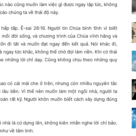
Lúc nào cũng muốn làm việc gì được ngay lập tức, không
áo chúng ta về thái độ này.
ấp tấp. Ê-sai 28:16. Người tin Chúa bình tĩnh vì biết
 mỗi đời sống, và chương trình của Chúa vĩnh hằng và
ốn đi tắt và muốn đạt ngay đến kết quả. Nói khác đi,
à ngay tức khắc, không thể chờ đợi làm nền. Khi có thái
he những lời chỉ dạy. Cũng không chịu theo những quy
sao có cái mái che ở trên, nhưng còn nhiều nguyên tắc
 lâu bền. Vì thế nên muốn làm một ngôi nhà, người ta
 toán rất kỹ. Người khôn muốn biết cách xây dựng đúng
 nhà là cứ dựng lên, không kiên nhẫn nghe lời chỉ bảo.
 như về tâm linh.