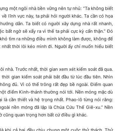
dựng một ngôi nhà bền vững nên tự nhủ: “Ta không biết
về lĩnh vực này, ta phải hỏi người khác. Ta cần có họa
 hướng dẫn. Ta biết có người xây dựng nhà rất nhanh,
c bất ngờ sẽ xẩy ra vì thế ta phải cực kỳ cẩn thận.” Đó
u khó tìm ra những điều mình không làm được, không để
nhất thời lôi kéo mình đi. Người ấy chỉ muốn hiểu biết
gôi nhà. Trước nhất, thời gian xem xét kiểm soát đã qua.
 thời gian kiểm soát phải bắt đầu từ lúc đầu tiên. Nhìn
hông đủ. Vì có thể trông rất đẹp bề ngoài. Điểm quan
à một điểm Kinh-thánh thường nói tới. Nền móng mặc dù
i là cần thiết và hệ trọng nhất. Phao-lô từng nói rằng:
ngoài nền móng đã lập là Chúa Cứu Thế Giê-xu.” Nền
 cũng quan trọng hơn bất cứ điều gì khác.
là khi cả hai đều chịu chung một cuộc thử thách. Thử