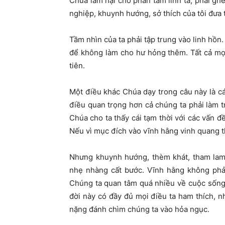
Chúa làm hại cho phần tâm linh ta, phải gh
nghiệp, khuynh hướng, sở thích của tôi đưa t
Tầm nhìn của ta phải tập trung vào linh hồn.
để không làm cho hư hỏng thêm. Tất cả mọi 
tiên.
Một điều khác Chúa dạy trong câu này là cá
điều quan trọng hơn cả chúng ta phải làm t
Chúa cho ta thấy cái tạm thời với các vấn đề
Nếu vì mục đích vào vĩnh hằng vinh quang th
Nhưng khuynh hướng, thèm khát, tham lam 
nhẹ nhàng cất bước. Vĩnh hằng không phải
Chúng ta quan tâm quá nhiều về cuộc sống
đời này có đầy đủ mọi điều ta ham thích, n
nặng đánh chìm chúng ta vào hỏa ngục.