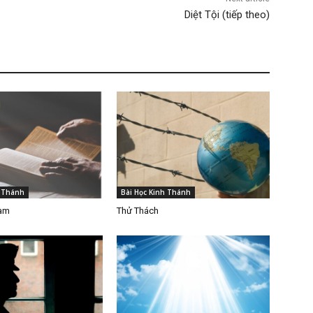
Diệt Tội (tiếp theo)
h Thánh
Bài Học Kinh Thánh
Làm
Thử Thách