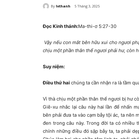
By
lvthanh
5 Tháng 3, 2025
Đọc Kinh thánh:
Ma-thi-ơ 5:27-30
Vậy nếu con mắt bên hữu xui cho ngươi phạ
chịu một phần thân thể ngươi phải hư, còn h
S
uy niệm:
Điều thứ hai
chúng ta cần nhận ra là tầm qua
Vì thà chịu một phần thân thể ngươi bị hư c
Giê-xu nhắc lại câu này hai lần để nhấn m
bên phải đưa ta vào cạm bẫy tội ác, ta nên 
đen trong câu này. Trong đời ta có nhiều 
chính những điều đó sập bẫy ta, ta phải dẹ