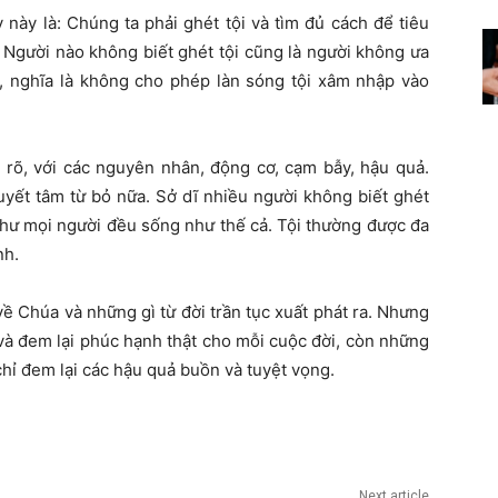
 này là: Chúng ta phải ghét tội và tìm đủ cách để tiêu
: Người nào không biết ghét tội cũng là người không ưa
ội, nghĩa là không cho phép làn sóng tội xâm nhập vào
t rõ, với các nguyên nhân, động cơ, cạm bẫy, hậu quả.
uyết tâm từ bỏ nữa. Sở dĩ nhiều người không biết ghét
 như mọi người đều sống như thế cả. Tội thường được đa
nh.
về Chúa và những gì từ đời trần tục xuất phát ra. Nhưng
 và đem lại phúc hạnh thật cho mỗi cuộc đời, còn những
 chỉ đem lại các hậu quả buồn và tuyệt vọng.
Next article