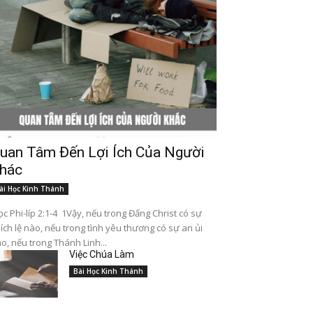
uan Tâm Đến Lợi Ích Của Người
hác
ài Học Kinh Thánh
c Phi-líp 2:1-4 1Vậy, nếu trong Đấng Christ có sự
ích lệ nào, nếu trong tình yêu thương có sự an ủi
o, nếu trong Thánh Linh...
Việc Chúa Làm
Bài Học Kinh Thánh