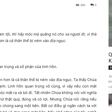
666
0
m tội, thì hãy móc mà quăng nó cho xa ngươi đi; vì thà
ơn là cả thân thể bị ném vào địa ngục.
Q
K
n trọng và số phận của linh hồn.
B
Đọ
òn hơn là cả thân thể bị ném vào địa ngục. Ta thấy Chúa
kh
ạnh. Linh hồn quan trọng vô cùng, vì vậy nếu con mắt
nà
móc mắt ra và bỏ đi. Tất nhiên Chúa không nói với nghĩa
thứ thật quý, đúng và có lợi. Nhưng Chúa nói rằng nếu
p chúng sang một bên. Bất cứ điều gì ngăn cách ta với