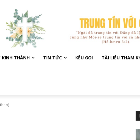
C KINH THÁNH
TIN TỨC
KÊU GỌI
TÀI LIỆU THAM 
 theo)
)