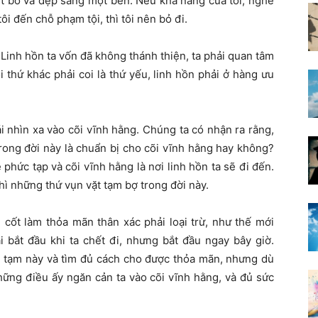
ét bỏ và dẹp sang một bên. Nếu khả năng của tôi, nghề
ôi đến chỗ phạm tội, thì tôi nên bỏ đi.
 Linh hồn ta vốn đã không thánh thiện, ta phải quan tâm
thứ khác phải coi là thứ yếu, linh hồn phải ở hàng ưu
i nhìn xa vào cõi vĩnh hằng. Chúng ta có nhận ra rằng,
rong đời này là chuẩn bị cho cõi vĩnh hằng hay không?
 phức tạp và cõi vĩnh hằng là nơi linh hồn ta sẽ đi đến.
ì những thứ vụn vặt tạm bợ trong đời này.
cốt làm thỏa mãn thân xác phải loại trừ, như thế mới
 bắt đầu khi ta chết đi, nhưng bắt đầu ngay bây giờ.
 tạm này và tìm đủ cách cho được thỏa mãn, nhưng dù
hững điều ấy ngăn cản ta vào cõi vĩnh hằng, và đủ sức