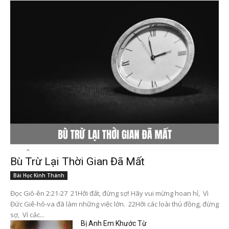
Bù Trừ Lại Thời Gian Đã Mất
Bài Học Kinh Thánh
Đọc Giô-ên 2:21-27 21Hỡi đất, đừng sợ! Hãy vui mừng hoan hỉ, Vì
Đức Giê-hô-va đã làm những việc lớn. 22Hỡi các loài thú đồng, đừng
sợ, Vì các...
Bị Anh Em Khước Từ