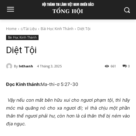
Home
c/Tài Liệu
Bài Học Kinh Thánh
Diệt Tội
Bài Học Kinh Thánh
Diệt Tội
By
lvthanh
4 Tháng 3, 2025
661
0
Đọc Kinh thánh:
Ma-thi-ơ 5:27-30
Vậy nếu con mắt bên hữu xui cho ngươi phạm tội, thì hãy
móc mà quăng nó cho xa ngươi đi; vì thà chịu một phần
thân thể ngươi phải hư, còn hơn là cả thân thể bị ném vào
địa ngục.