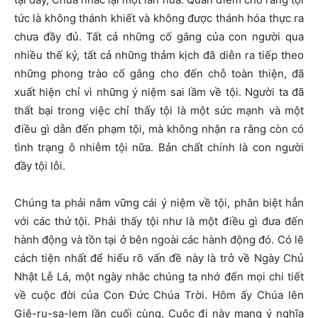
tức là không thánh khiết và không được thánh hóa thực ra
chưa đầy đủ. Tất cả những cố gắng của con người qua
nhiều thế kỷ, tất cả những thảm kịch đã diễn ra tiếp theo
những phong trào cố gắng cho đến chỗ toàn thiện, đã
xuất hiện chỉ vì những ý niệm sai lầm về tội. Người ta đã
thất bại trong việc chỉ thấy tội là một sức mạnh và một
điều gì dẫn đến phạm tội, mà không nhận ra rằng còn có
tình trạng ô nhiễm tội nữa. Bản chất chính là con người
đầy tội lỗi.
Chúng ta phải nắm vững cái ý niệm về tội, phân biệt hẳn
với các thứ tội. Phải thấy tội như là một điều gì đưa đến
hành động và tồn tại ở bên ngoài các hành động đó. Có lẽ
cách tiện nhất để hiểu rõ vấn đề này là trở về Ngày Chủ
Nhật Lễ Lá, một ngày nhắc chúng ta nhớ đến mọi chi tiết
về cuộc đời của Con Đức Chúa Trời. Hôm ấy Chúa lên
Giê-ru-sa-lem lần cuối cùng. Cuộc đi này mang ý nghĩa