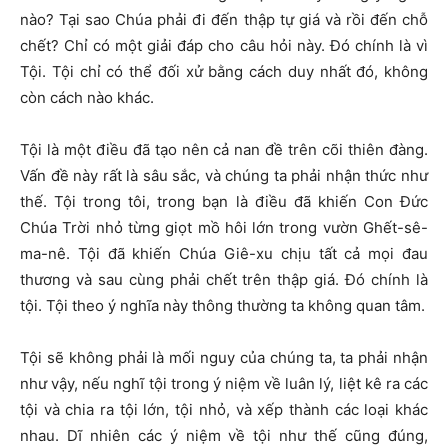
nào? Tại sao Chúa phải đi đến thập tự giá và rồi đến chỗ
chết? Chỉ có một giải đáp cho câu hỏi này. Đó chính là vì
Tội. Tội chỉ có thể đối xử bằng cách duy nhất đó, không
còn cách nào khác.
Tội là một điều đã tạo nên cả nan đề trên cõi thiên đàng.
Vấn đề này rất là sâu sắc, và chúng ta phải nhận thức như
thế. Tội trong tôi, trong bạn là điều đã khiến Con Đức
Chúa Trời nhỏ từng giọt mồ hôi lớn trong vườn Ghết-sê-
ma-nê. Tội đã khiến Chúa Giê-xu chịu tất cả mọi đau
thương và sau cùng phải chết trên thập giá. Đó chính là
tội. Tội theo ý nghĩa này thông thường ta không quan tâm.
Tội sẽ không phải là mối nguy của chúng ta, ta phải nhận
như vậy, nếu nghĩ tội trong ý niệm về luân lý, liệt kê ra các
tội và chia ra tội lớn, tội nhỏ, và xếp thành các loại khác
nhau. Dĩ nhiên các ý niệm về tội như thế cũng đúng,