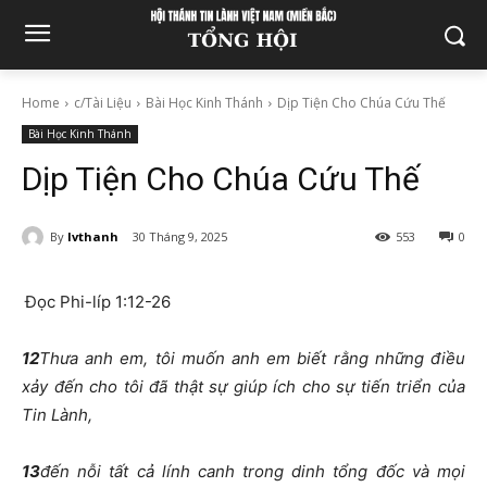
Home
c/Tài Liệu
Bài Học Kinh Thánh
Dịp Tiện Cho Chúa Cứu Thế
Bài Học Kinh Thánh
Dịp Tiện Cho Chúa Cứu Thế
By
lvthanh
30 Tháng 9, 2025
553
0
Đọc Phi-líp 1:12-26
12
Thưa anh em, tôi muốn anh em biết rằng những điều
xảy đến cho tôi đã thật sự giúp ích cho sự tiến triển của
Tin Lành,
13
đến nỗi tất cả lính canh trong dinh tổng đốc và mọi