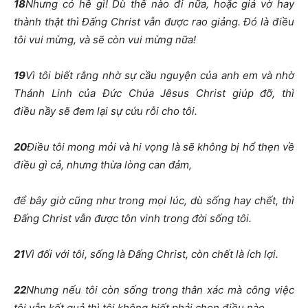
18
Nhưng có hề gì! Dù thế nào đi nữa, hoặc giả vờ hay
thành thật thì Đấng Christ vẫn được rao giảng. Đó là điều
tôi vui mừng, và sẽ còn vui mừng nữa!
19
Vì tôi biết rằng nhờ sự cầu nguyện của anh em và nhờ
Thánh Linh của Đức Chúa Jêsus Christ giúp đỡ, thì
điều nầy sẽ đem lại sự cứu rỗi cho tôi.
20
Điều tôi mong mỏi và hi vọng là sẽ không bị hổ thẹn về
điều gì cả, nhưng thừa lòng can đảm,
để bây giờ cũng như trong mọi lúc, dù sống hay chết, thì
Đấng Christ vẫn được tôn vinh trong đời sống tôi.
21
Vì đối với tôi, sống là Đấng Christ, còn chết là ích lợi.
22
Nhưng nếu tôi còn sống trong thân xác mà công việc
tôi vẫn kết quả thì tôi không biết phải chọn điều nào.