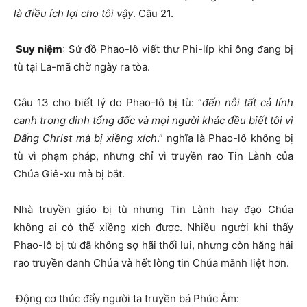
là điều ích lợi cho tôi vậy
. Câu 21.
Suy niệm
: Sứ đồ Phao-lô viết thư Phi-líp khi ông đang bị
tù tại La-mã chờ ngày ra tòa.
Câu 13 cho biết lý do Phao-lô bị tù: “
đến nỗi tất cả lính
canh trong dinh tổng đốc và mọi người khác đều biết tôi vì
Đấng Christ mà bị xiềng xích
.” nghĩa là Phao-lô không bị
tù vì phạm pháp, nhưng chỉ vì truyền rao Tin Lành của
Chúa Giê-xu mà bị bắt.
Nhà truyền giáo bị tù nhưng Tin Lành hay đạo Chúa
không ai có thể xiềng xích được. Nhiều người khi thấy
Phao-lô bị tù đã không sợ hãi thối lui, nhưng còn hăng hái
rao truyền danh Chúa và hết lòng tin Chúa mãnh liệt hơn.
Động cơ thúc đẩy người ta truyền bá Phúc Âm: