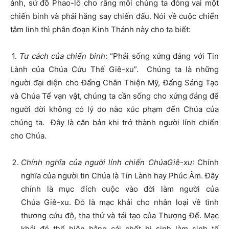
ảnh, sứ đồ Phao-lô cho rằng mỗi chúng ta đóng vai một
chiến binh và phải hăng say chiến đấu. Nói về cuộc chiến
tâm linh thì phân đoạn Kinh Thánh này cho ta biết:
1.
Tư cách của chiến binh
: “Phải sống xứng đáng với Tin
Lành của Chúa Cứu Thế Giê-xu”. Chúng ta là những
người đại diện cho Đấng Chân Thiện Mỹ, Đấng Sáng Tạo
và Chúa Tể vạn vật, chúng ta cần sống cho xứng đáng để
người đời không có lý do nào xúc phạm đến Chúa của
chúng ta. Đây là căn bản khi trở thành người lính chiến
cho Chúa.
Chính nghĩa của người lính chiến ChúaGiê-xu
: Chính
nghĩa của người tin Chúa là Tin Lành hay Phúc Âm. Đây
chính là mục đích cuộc vào đời làm người của
Chúa Giê-xu. Đó là mạc khải cho nhân loại về tình
thương cứu độ, tha thứ và tái tạo của Thượng Đế. Mạc
khải đó thể hiện bằng cái chết hi sinh làm sinh tế