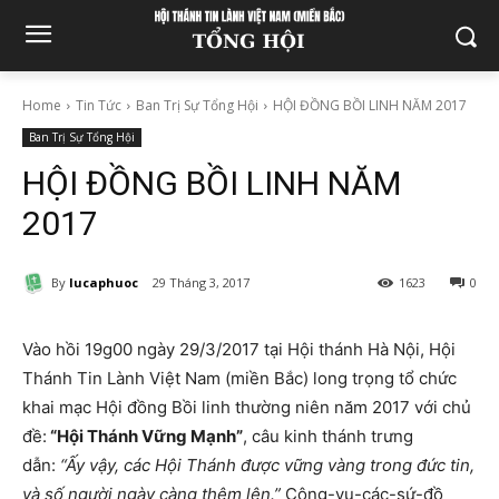
Home
Tin Tức
Ban Trị Sự Tổng Hội
HỘI ĐỒNG BỒI LINH NĂM 2017
Ban Trị Sự Tổng Hội
HỘI ĐỒNG BỒI LINH NĂM
2017
By
lucaphuoc
29 Tháng 3, 2017
1623
0
Vào hồi 19g00 ngày 29/3/2017 tại Hội thánh Hà Nội, Hội
Thánh Tin Lành Việt Nam (miền Bắc) long trọng tổ chức
khai mạc Hội đồng Bồi linh thường niên năm 2017 với chủ
đề:
“Hội Thánh Vững Mạnh”
, câu kinh thánh trưng
dẫn:
“Ấy vậy, các Hội Thánh được vững vàng trong đức tin,
và số người ngày càng thêm lên.”
Công-vụ-các-sứ-đồ