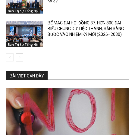
Kỳ 37
Ban Trị Sự Tổng Hội
BẾ MẠC ĐẠI HỘI ĐỒNG 37: HƠN 800 ĐẠI
BIỂU CHUNG DỰ TIỆC THÁNH, SẴN SÀNG
BƯỚC VÀO NHIỆM KỲ MỚI (2026–2030)
Ban Trị Sự Tổng Hội
BÀI VIẾT GẦN ĐÂY