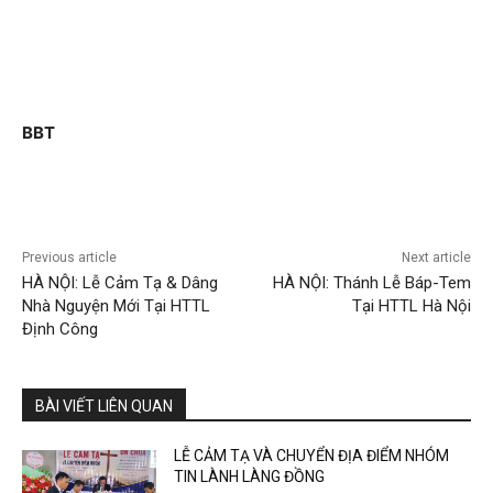
BBT
Previous article
Next article
HÀ NỘI: Lễ Cảm Tạ & Dâng
HÀ NỘI: Thánh Lễ Báp-Tem
Nhà Nguyện Mới Tại HTTL
Tại HTTL Hà Nội
Định Công
BÀI VIẾT LIÊN QUAN
LỄ CẢM TẠ VÀ CHUYỂN ĐỊA ĐIỂM NHÓM
TIN LÀNH LÀNG ĐỒNG