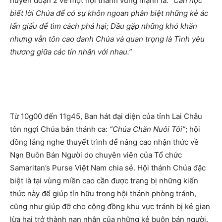
huyền đoạn 2 về một hội thánh vững mạnh là:
“Cần học
biết lời Chúa để có sự khôn ngoan phân biệt những kẻ ác
lẩn giấu để tìm cách phá hại; Dầu gặp những khó khăn
nhưng vẫn tôn cao danh Chúa và quan trọng là Tình yêu
thương giữa các tín nhân với nhau.”
Từ 10g00 đến 11g45, Ban hát đại diện của tỉnh Lai Châu
tôn ngợi Chúa bản thánh ca:
“Chúa Chăn Nuôi Tôi”
; hội
đồng lắng nghe thuyết trình để nâng cao nhận thức về
Nạn Buôn Bán Người do chuyên viên của Tổ chức
Samaritan’s Purse Việt Nam chia sẻ. Hội thánh Chúa đặc
biệt là tại vùng miền cao cần được trang bị những kiến
thức này để giúp tín hữu trong hội thánh phòng tránh,
cũng như giúp đỡ cho cộng đồng khu vực tránh bị kẻ gian
lừa hại trở thành nạn nhân của những kẻ buôn bán người.