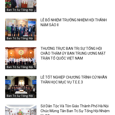
Ban Trị Sự Tổng Hội
LỄ BỔ NHIỆM TRƯỞNG NHIỆM HỘI THÁNH
NẬM SẢO II
Ban Trị Sự Tổng Hội
THƯỜNG TRỰC BAN TRỊ SỰ TỔNG HỘI
CHÀO THĂM ỦY BAN TRUNG ƯƠNG MẶT
TRẬN TỔ QUỐC VIỆT NAM
Ban Trị Sự Tổng Hội
LỄ TỐT NGHIỆP CHƯƠNG TRÌNH CỬ NHÂN
THẦN HỌC MỤC VỤ T.E.E.3
Ban Trị Sự Tổng Hội
Sở Dân Tộc Và Tôn Giáo Thành Phố Hà Nội
Chúc Mừng Tân Ban Trị Sự Tổng Hội Nhiệm