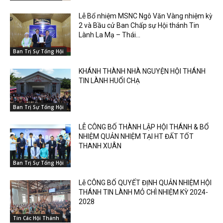
Lễ Bổ nhiệm MSNC Ngô Văn Vàng nhiệm kỳ
2 và Bầu cử Ban Chấp sự Hội thánh Tin
Lành La Mạ – Thái...
Ban Trị Sự Tổng Hội
KHÁNH THÀNH NHÀ NGUYỆN HỘI THÁNH
TIN LÀNH HUỔI CHẠ
Ban Trị Sự Tổng Hội
LỄ CÔNG BỐ THÀNH LẬP HỘI THÁNH & BỔ
NHIỆM QUẢN NHIỆM TẠI HT ĐẤT TỐT
THANH XUÂN
Ban Trị Sự Tổng Hội
Lễ CÔNG BỐ QUYẾT ĐỊNH QUẢN NHIỆM HỘI
THÁNH TIN LÀNH MỎ CHÌ NHIỆM KỲ 2024-
2028
Tin Các Hội Thánh