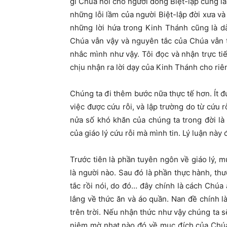
gì Chúa nói cho người dòng Biệt-lập cũng là 
những lỗi lầm của người Biệt-lập đời xưa và
những lời hứa trong Kinh Thánh cũng là d
Chúa vẫn vậy và nguyên tắc của Chúa vẫn t
nhắc mình như vậy. Tôi đọc và nhận trực tiế
chịu nhận ra lời dạy của Kinh Thánh cho riê
Chúng ta đi thêm bước nữa thực tế hơn. Ít đ
việc được cứu rỗi, và lập trường do từ cứu 
nửa số khó khăn của chúng ta trong đời l
của giáo lý cứu rỗi mà mình tin. Lý luận này
Trước tiên là phần tuyên ngôn về giáo lý, mụ
là người nào. Sau đó là phần thực hành, thư
tắc rồi nói, do đó… đây chính là cách Chú
lắng về thức ăn và áo quần. Nan đề chính l
trên trời. Nếu nhận thức như vậy chúng ta s
niệm mờ nhạt nào đó về mục đích của Chúa 