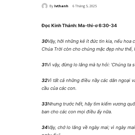
By
lvthanh
6 Tháng 5, 2025
Đọc Kinh Thánh: Ma-thi-ơ
6:30-34
30
Vậy, hỡi những kẻ ít đức tin kia, nếu hoa
Chúa Trời còn cho chúng mặc đẹp như thế, 
31
Vì vậy, đừng lo lắng mà tự hỏi: ‘Chúng ta s
32
Vì tất cả những điều nầy các dân ngoại v
cầu của các con.
33
Nhưng trước hết, hãy tìm kiếm vương quố
ban cho các con mọi điều ấy nữa.
34
Vậy, chớ lo lắng về ngày mai; vì ngày m