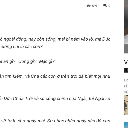
649
0
 cỏ ngoài đồng, nay còn sống, mai bị ném vào lò, mà Đức
huống chi là các con?
ẽ ăn gì?’ ‘Uống gì?’ ‘Mặc gì?’
V
B
ẫn tìm kiếm, và Cha các con ở trên trời đã biết mọi nhu
Đọ
rằ
sứ
c Đức Chúa Trời và sự công chính của Ngài, thì Ngài sẽ
ai sẽ tự lo cho ngày mai. Sự nhọc nhằn ngày nào đủ cho