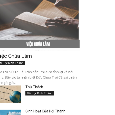
iệc Chúa Làm
ài Học Kinh Thánh
c CVCSĐ 12 Câu căn bản: Phi-e-rơ tỉnh lại và nói
ng: Bây giờ ta nhận biết Đức Chúa Trời đã sai thiên
 Ngài giải...
Thử Thách
Bài Học Kinh Thánh
Sinh Hoạt Của Hội Thánh