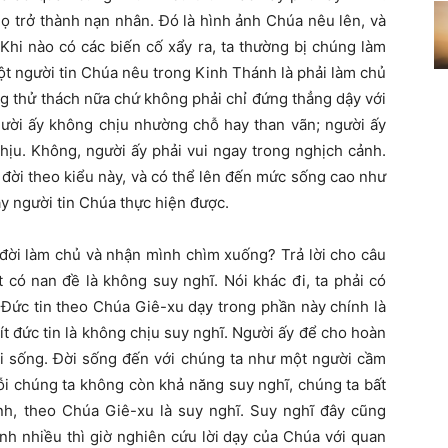
ọ trở thành nạn nhân. Đó là hình ảnh Chúa nêu lên, và
Khi nào có các biến cố xẩy ra, ta thường bị chúng làm
t người tin Chúa nêu trong Kinh Thánh là phải làm chủ
g thử thách nữa chứ không phải chỉ đứng thẳng dậy với
gười ấy không chịu nhường chỗ hay than vãn; người ấy
hịu. Không, người ấy phải vui ngay trong nghịch cảnh.
n đời theo kiểu này, và có thể lên đến mức sống cao như
ày người tin Chúa thực hiện được.
 đời làm chủ và nhận mình chìm xuống? Trả lời cho câu
t có nan đề là không suy nghĩ. Nói khác đi, ta phải có
. Đức tin theo Chúa Giê-xu dạy trong phần này chính là
ít đức tin là không chịu suy nghĩ. Người ấy để cho hoàn
ời sống. Đời sống đến với chúng ta như một người cầm
ỗi chúng ta không còn khả năng suy nghĩ, chúng ta bất
ảnh, theo Chúa Giê-xu là suy nghĩ. Suy nghĩ đây cũng
nh nhiều thì giờ nghiên cứu lời dạy của Chúa với quan