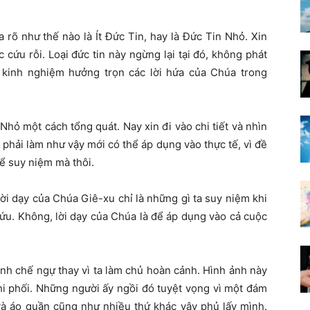
a rõ như thế nào là Ít Đức Tin, hay là Đức Tin Nhỏ. Xin
c cứu rỗi. Loại đức tin này ngừng lại tại đó, không phát
 kinh nghiệm hưởng trọn các lời hứa của Chúa trong
Nhỏ một cách tổng quát. Nay xin đi vào chi tiết và nhìn
 phải làm như vậy mới có thể áp dụng vào thực tế, vì đề
để suy niệm mà thôi.
lời dạy của Chúa Giê-xu chỉ là những gì ta suy niệm khi
 cứu. Không, lời dạy của Chúa là để áp dụng vào cả cuộc
 cảnh chế ngự thay vì ta làm chủ hoàn cảnh. Hình ảnh này
chi phối. Những người ấy ngồi đó tuyệt vọng vì một đám
và áo quần cũng như nhiều thứ khác vây phủ lấy mình.