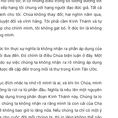
nói cho tôi; vì có những điều trong tôi tương đương với
 xếp hạng tôi chung với hạng người đạo đức giả. Tất cả
ành cho tôi. Chúa không thay đổi; hai nghìn năm qua,
uyệt đối và vĩnh hằng. Tôi phải cầm Kinh Thánh và tự
p cho chính mình, tôi không gạt bỏ. Ít đức tin là không
ng mình.
ức tin thực sự nghĩa là không nhận ra phần áp dụng của
rỗi đưa đến. Đó chính là điều Chúa biện luận ở đây. Một
à do sự việc chúng ta không nhận ra rõ những áp dụng
 được đề cập đến trong mỗi lá thư trong Kinh Tân Ước.
c đích nhắc ta nhớ rõ mình là ai, và khi tin Chúa, mình
ờng là rút ra từ phần đầu. Nghĩa là nêu lên một nguyên
a áp dụng trong phân đoạn Kinh Thánh này. Chúng ta lo
à chúng ta không nhận ra rằng mình là con cái của Cha
ẽ không bao giờ lo lắng nữa. Nếu chúng ta chỉ có một ý
cho cuộc đời mỗi chúng ta, thì lo lắng không thể nào