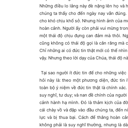
Những điều lo lắng này đè nặng lên họ và h
chúng ta thấy cho đến ngày nay vẫn đúng. 
cho khó chịu khổ sở. Nhưng hình ảnh của mộ
hoàn cảnh. Người ấy còn phải vui mừng tron
một thái độ chịu đựng can đảm mà thôi. N
cũng không có thái độ gọi là cắn răng mà c
Chỉ những ai có đức tin thật mới có thể nhì
vậy. Nhưng theo lời dạy của Chúa, thái độ n
Tại sao người ít đức tin để cho những việc
hỏi này là: theo một phương diện, đức tin í
toàn bộ ý niệm về đức tin thật là chính xác
suy nghĩ, tư duy; và nan đề chính của người 
cảnh hành hạ mình. Đó là thảm kịch của đ
cái chày vồ và đập vào đầu chúng ta, đến n
lực và bị thua bại. Cách để thắng hoàn c
không phải là suy nghĩ thường, nhưng là dà