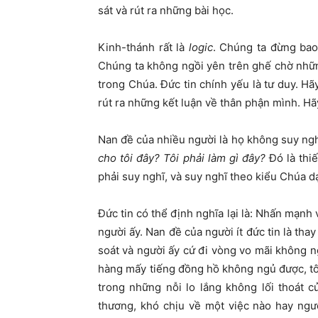
sát và rút ra những bài học.
Kinh-thánh rất là
logic
. Chúng ta đừng bao 
Chúng ta không ngồi yên trên ghế chờ nhữn
trong Chúa. Đức tin chính yếu là tư duy. H
rút ra những kết luận về thân phận mình. H
Nan đề của nhiều người là họ không suy nghĩ
cho tôi đây? Tôi phải làm gì đây?
Đó là thi
phải suy nghĩ, và suy nghĩ theo kiểu Chúa dạ
Đức tin có thể định nghĩa lại là: Nhấn mạnh
người ấy. Nan đề của người ít đức tin là thay
soát và người ấy cứ đi vòng vo mãi không n
hàng mấy tiếng đồng hồ không ngủ được, tôi 
trong những nỗi lo lắng không lối thoát củ
thương, khó chịu về một việc nào hay ngư