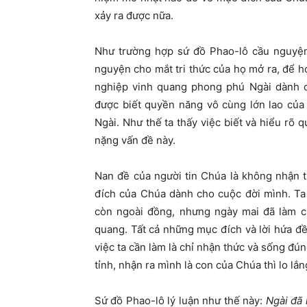
xảy ra được nữa.
Như trường hợp
sứ đồ
Phao-lô cầu nguyệ
nguyện cho mắt tri thức của họ mở ra, để h
nghiệp vinh quang phong phú Ngài dành c
được biết quyền năng vô cùng
lớ
n lao của
Ngài. Như thế ta thấy việc biết và hiểu rõ 
nặng vấn đề này.
Nan đề của người tin Chúa là không nhận 
đích của Chúa dành cho cuộc đời mình. Ta
còn ngoài đồng, nhưng ngày mai đã làm c
quang. Tất cả những mục đích và lời hứa đ
việc ta cần làm là chỉ nhận thức và sống đú
tỉnh, nhận ra mình là con của Chúa thì lo lắn
Sứ đồ
Phao-lô lý luận như thế này:
Ngài đã 