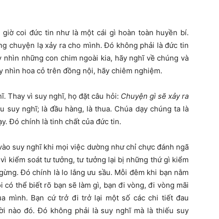
giờ coi đức tin như là một cái gì hoàn toàn huyền bí.
g chuyện lạ xảy ra cho mình. Đó không phải là đức tin
ãy nhìn những con chim ngoài kia, hãy nghĩ về chúng và
ãy nhìn hoa cỏ trên đồng nội, hãy chiêm nghiệm.
. Thay vì suy nghĩ, họ đặt câu hỏi:
Chuyện gì sẽ xảy ra
ếu suy nghĩ; là đầu hàng, là thua. Chúa dạy chúng ta là
y. Đó chính là tinh chất của đức tin.
 vào suy nghĩ khi mọi việc dường như chỉ chực đánh ngã
 vì kiểm soát tư tưởng, tư tưởng lại bị những thứ gì kiểm
gừng. Đó chính là lo lắng ưu sầu. Mỗi đêm khi bạn nằm
có thể biết rõ bạn sẽ làm gì, bạn đi vòng, đi vòng mãi
a mình. Bạn cứ trở đi trở lại một số các chi tiết đau
ời nào đó. Đó không phải là suy nghĩ mà là thiếu suy