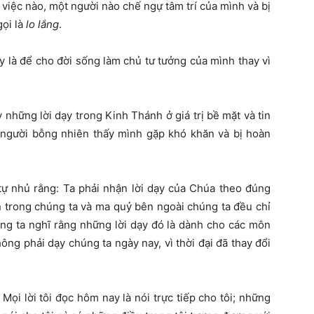
 việc nào, một người nào chế ngự tâm trí của mình và bị
gọi là
lo lắng
.
ay là để cho đời sống làm chủ tư tưởng của mình thay vì
y những lời dạy trong Kinh Thánh ở giá trị bề mặt và tin
là người bỗng nhiên thấy mình gặp khó khăn và bị hoàn
 tự nhủ rằng: Ta phải nhận lời dạy của Chúa theo đúng
n trong chúng ta và ma quỷ bên ngoài chúng ta đều chỉ
ng ta nghĩ rằng những lời dạy đó là dành cho các môn
ng phải dạy chúng ta ngày nay, vì thời đại đã thay đổi
Mọi lời tôi đọc hôm nay là nói trực tiếp cho tôi; những