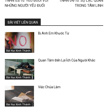
TNHN 03/10: YẾU ĐUỐI VỚI
TNHN 04/10: SỰ LẠC QUAN
NHỮNG NGƯỜI YẾU ĐUỐI
TRONG TÂM LINH
BÀI VIẾT LIÊN QUAN
Bị Anh Em Khước Từ
Bài Học Kinh Thánh
Quan Tâm Đến Lợi Ích Của Người Khác
Bài Học Kinh Thánh
Việc Chúa Làm
Bài Học Kinh Thánh