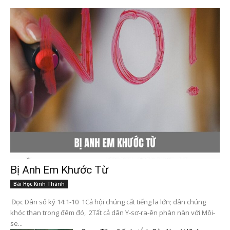
Bị Anh Em Khước Từ
Bài Học Kinh Thánh
Đọc Dân số ký 14:1-10 1Cả hội chúng cất tiếng la lớn; dân chúng
khóc than trong đêm đó, 2Tất cả dân Y-sơ-ra-ên phàn nàn với Môi-
se...