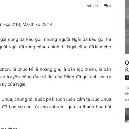
943
0
ni-ca 2:13; Ma-thi-ơ 22:
14.
gài cũng đã kêu gọi, những người Ngài đã kêu gọi thì
ười Ngài đã xưng công chính thì Ngài cũng đã làm cho
Q
ọn, là chức tế lễ hoàng gia, là dân tộc thánh, là dân
K
rao truyền công đức vĩ đại của Đấng đã gọi anh em ra
B
u kỳ của Ngài
.
Đọ
kh
 Chúa, chúng tôi buộc phải luôn luôn cảm tạ Đức Chúa
nà
n để ban sự cứu rỗi cho anh em, qua sự thánh hóa bởi