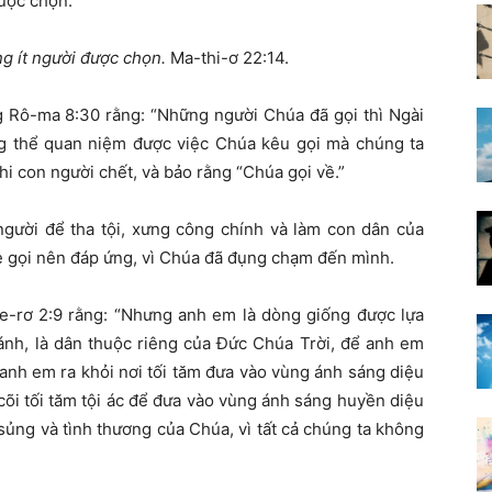
được chọn
.”
ng ít người được chọn
.
Ma-thi-ơ 22:14.
 Rô-ma 8:30 rằng: “Những người Chúa đã gọi thì Ngài
g thể quan niệm được việc Chúa kêu gọi mà chúng ta
hi con người chết
, và bảo rằng “Chúa gọi về.”
người để tha tội, xưng công chính và làm con dân của
e gọi nên đáp ứng, vì Chúa đã đụng chạm đến mình.
e-rơ 2:9 rằng:
“Nhưng anh em là dòng giống được lựa
thánh, là dân thuộc riêng của Đức Chúa Trời, để anh em
 anh em ra khỏi nơi tối tăm đưa vào vùng ánh sáng diệu
õi tối tăm tội ác để đưa vào vùng ánh sáng huyền diệu
sủng và tình thương của Chúa, vì tất cả chúng ta không