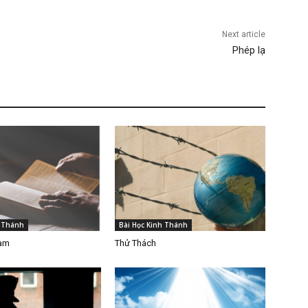
Next article
Phép lạ
h Thánh
Bài Học Kinh Thánh
Làm
Thử Thách