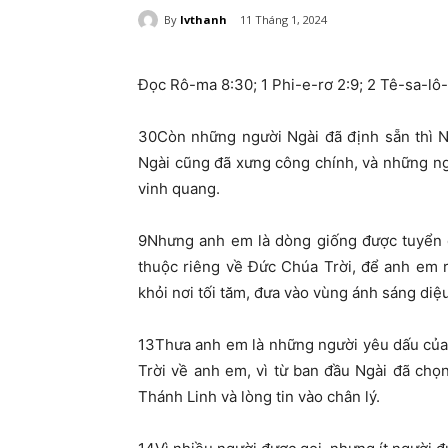
By
lvthanh
11 Tháng 1, 2024
Đọc Rô-ma 8:30; 1 Phi-e-rơ 2:9; 2 Tê-sa-lô-
30
Còn những người Ngài đã định sẵn thì N
Ngài cũng đã xưng công chính, và những ng
vinh quang.
9
Nhưng anh em là dòng giống được tuyển ch
thuộc riêng về Đức Chúa Trời, để anh em 
khỏi nơi tối tăm, đưa vào vùng ánh sáng diệ
13
Thưa anh em là những người yêu dấu của
Trời về anh em, vì từ ban đầu Ngài đã chọ
Thánh Linh và lòng tin vào chân lý.