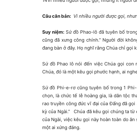
14
Vì nhiều người được gọi, nhưng ít người 
Câu căn bản
:
Vì nhiều người được gọi, như
Suy niệm
:
Sứ đồ Phao-lô đã tuyên bố trong
cũng đã xưng công chính.” Người đời khôn
đang bàn ở đây. Họ nghĩ rằng Chúa chỉ gọi k
Sứ đồ Phao lô nói đến việc Chúa gọi con 
Chúa, đó là một kêu gọi phước hạnh, ai ngh
Sứ đồ Phi-e-rơ cũng tuyên bố trong 1 Phi-
chọn, là chức tế lễ hoàng gia, là dân tộc 
rao truyền công đức vĩ đại của Đấng đã gọi
kỳ của Ngài.”
Chúa đã kêu gọi chúng ta từ c
của Ngài, việc kêu gọi này hoàn toàn do ân 
một ai xứng đáng.