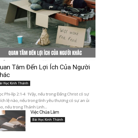
uan Tâm Đến Lợi Ích Của Người
hác
ài Học Kinh Thánh
c Phi-líp 2:1-4 1Vậy, nếu trong Đấng Christ có sự
ích lệ nào, nếu trong tình yêu thương có sự an ủi
o, nếu trong Thánh Linh...
Việc Chúa Làm
Bài Học Kinh Thánh