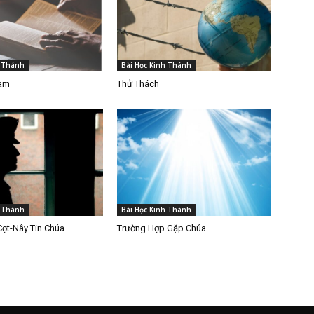
h Thánh
Bài Học Kinh Thánh
Làm
Thử Thách
h Thánh
Bài Học Kinh Thánh
Cọt-Nây Tin Chúa
Trường Hợp Gặp Chúa