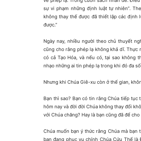
về phép lạ. Trong cuốn sách nhan đề: Điều 
sự vi phạm những định luật tự nhiên”. T
không thay thế được đã thiết lập các định l
được.
”
Ngày nay, nhiều người theo chủ thuyết ng
cũng cho rằng phép lạ không khả dĩ. Thực 
có cả Tạo Hóa
, và nếu có, tại sao không 
nhạo những ai tin phép lạ trong khi đó đa s
Nhưng khi Chúa Giê-xu còn ở thế gian, khôn
Bạn thì sao? Bạn có tin rằng Chúa tiếp tục
hôm nay và đời đời Chúa không thay đổi khôn
với Chúa chăng? Hay là bạn cũng đã để cho s
Chúa
muốn bạn ý thức rằng Chúa mà bạn ti
bạn đang phục vụ chính Chúa Cứu Thế là Đ