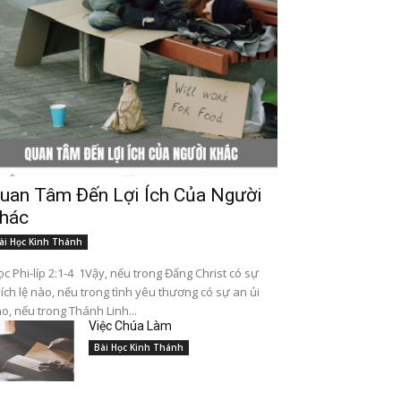
uan Tâm Đến Lợi Ích Của Người
hác
ài Học Kinh Thánh
c Phi-líp 2:1-4 1Vậy, nếu trong Đấng Christ có sự
ích lệ nào, nếu trong tình yêu thương có sự an ủi
o, nếu trong Thánh Linh...
Việc Chúa Làm
Bài Học Kinh Thánh