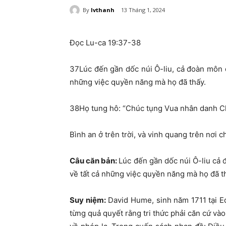
By
lvthanh
13 Tháng 1, 2024
Đọc Lu-ca 19:37-38
37
Lúc đến gần dốc núi Ô-liu, cả đoàn môn 
những việc quyền năng mà họ đã thấy.
38
Họ tung hô: “Chúc tụng Vua nhân danh C
Bình an ở trên trời, và vinh quang trên nơi ch
Câu căn bản
:
Lúc đến gần dốc núi Ô-liu cả
về tất cả những việc quyền năng mà họ đã t
Suy niệm
:
David Hume, sinh năm 1711 tại Edi
từng quả quyết rằng
tri thức phải căn cứ và