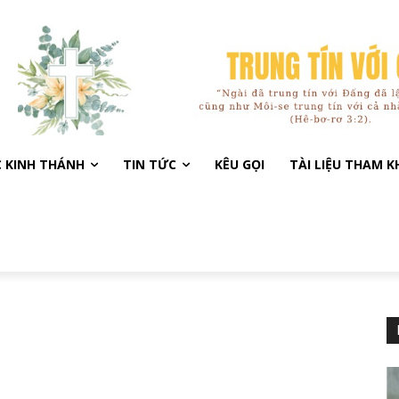
C KINH THÁNH
TIN TỨC
KÊU GỌI
TÀI LIỆU THAM 