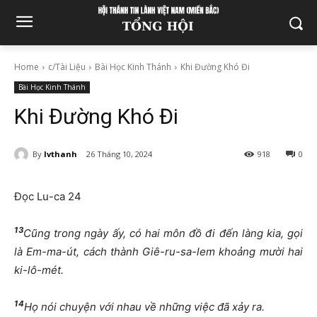
Home
c/Tài Liệu
Bài Học Kinh Thánh
Khi Đường Khó Đi
Bài Học Kinh Thánh
Khi Đường Khó Đi
By
lvthanh
26 Tháng 10, 2024
918
0
Đọc Lu-ca 24
13
Cũng trong ngày ấy, có hai môn đồ đi đến làng kia, gọi
là Em-ma-út, cách thành Giê-ru-sa-lem khoảng mười hai
ki-lô-mét.
14
Họ nói chuyện với nhau về những việc đã xảy ra.