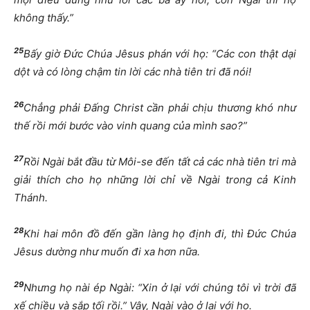
không thấy.”
25
Bấy giờ Đức Chúa Jêsus phán với họ: “Các con thật dại
dột và có lòng chậm tin lời các nhà tiên tri đã nói!
26
Chẳng phải Đấng Christ cần phải chịu thương khó như
thế rồi mới bước vào vinh quang của mình sao?”
27
Rồi Ngài bắt đầu từ Môi-se đến tất cả các nhà tiên tri mà
giải thích cho họ những lời chỉ về Ngài trong cả Kinh
Thánh.
28
Khi hai môn đồ đến gần làng họ định đi, thì Đức Chúa
Jêsus dường như muốn đi xa hơn nữa.
29
Nhưng họ nài ép Ngài: “Xin ở lại với chúng tôi vì trời đã
xế chiều và sắp tối rồi.” Vậy, Ngài vào ở lại với họ.