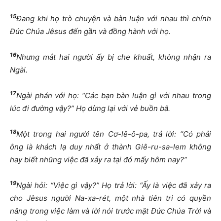
15
Đang khi họ trò chuyện và bàn luận với nhau thì chính
Đức Chúa Jêsus đến gần và đồng hành với họ.
16
Nhưng mắt hai người ấy bị che khuất, không nhận ra
Ngài.
17
Ngài phán với họ: “Các bạn bàn luận gì với nhau trong
lúc đi đường vậy?” Họ dừng lại với vẻ buồn bã.
18
Một trong hai người tên Cơ-lê-ô-pa, trả lời: “Có phải
ông là khách lạ duy nhất ở thành Giê-ru-sa-lem không
hay biết những việc đã xảy ra tại đó mấy hôm nay?”
19
Ngài hỏi: “Việc gì vậy?” Họ trả lời: “Ấy là việc đã xảy ra
cho Jêsus người Na-xa-rét, một nhà tiên tri có quyền
năng trong việc làm và lời nói trước mặt Đức Chúa Trời và