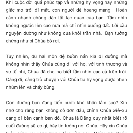
Khi cuộc đời quá phức tạp và những hy vọng hay những
giấc mơ trôi đi mất, con người dễ hoang mang. Hoàn
cảnh nhanh chóng dập tắt lạc quan của bạn. Tầm nhìn
không ngước lên cao nữa mà chỉ nhìn xuống đất. Lời cầu
nguyện dường như không qua khỏi trần nhà. Bạn tưởng
chừng như bị Chúa bỏ rơi.
Tuy nhiên, dù hai môn đệ buồn nản kia đi đường mà
không nhìn thấy Chúa cùng đi với họ, với tình thương và
sự tế nhị, Chúa đã cho họ biết tầm nhìn cao cả trên trời.
Càng đi, càng trò chuyện với Chúa tia hy vọng được nhen
nhúm lên và cháy bùng.
Con đường bạn đang tiến bước khó khăn lắm sao? Xin
nhớ cho rằng bạn không cô đơn đâu, chính Chúa Giê-xu
đang đi bên cạnh bạn đó. Chúa là Đấng duy nhất biết rõ
cuối đường sẽ có gì, hãy tin tưởng nơi Chúa. Hãy xin Chúa