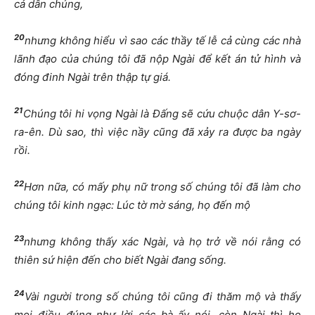
cả dân chúng,
20
nhưng không hiểu vì sao các thầy tế lễ cả cùng các nhà
lãnh đạo của chúng tôi đã nộp Ngài để kết án tử hình và
đóng đinh Ngài trên thập tự giá.
21
Chúng tôi hi vọng Ngài là Đấng sẽ cứu chuộc dân Y-sơ-
ra-ên. Dù sao, thì việc nầy cũng đã xảy ra được ba ngày
rồi.
22
Hơn nữa, có mấy phụ nữ trong số chúng tôi đã làm cho
chúng tôi kinh ngạc: Lúc tờ mờ sáng, họ đến mộ
23
nhưng không thấy xác Ngài, và họ trở về nói rằng có
thiên sứ hiện đến cho biết Ngài đang sống.
24
Vài người trong số chúng tôi cũng đi thăm mộ và thấy
mọi điều đúng như lời các bà ấy nói, còn Ngài thì họ