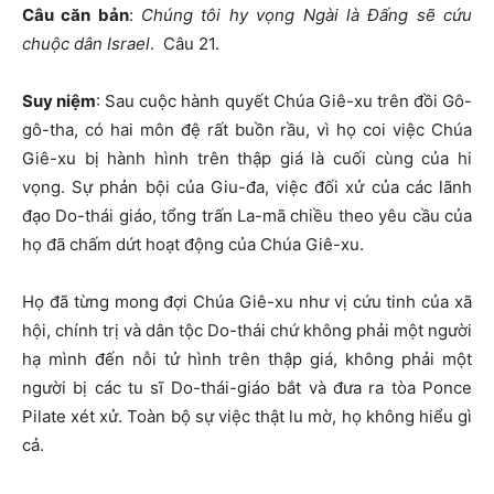
Câu căn bản
:
Chúng tôi hy vọng Ngài là Đấng sẽ cứu
chuộc dân Israel
. Câu 21.
Suy niệm
: Sau cuộc hành quyết Chúa Giê-xu trên đồi Gô-
gô-tha, có hai môn đệ rất buồn rầu, vì họ coi việc Chúa
Giê-xu bị hành hình trên thập giá là cuối cùng của hi
vọng. Sự phản bội của Giu-đa, việc đối xử của các lãnh
đạo Do-thái giáo, tổng trấn La-mã chiều theo yêu cầu của
họ đã chấm dứt hoạt động của Chúa Giê-xu.
Họ đã từng mong đợi Chúa Giê-xu như vị cứu tinh của xã
hội, chính trị và dân tộc Do-thái chứ không phải một người
hạ mình đến nỗi tử hình trên thập giá, không phải một
người bị các tu sĩ Do-thái-giáo bắt và đưa ra tòa Ponce
Pilate xét xử. Toàn bộ sự việc thật lu mờ, họ không hiểu gì
cả.