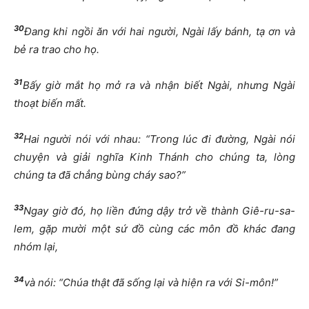
30
Đang khi ngồi ăn với hai người, Ngài lấy bánh, tạ ơn và
bẻ ra trao cho họ.
31
Bấy giờ mắt họ mở ra và nhận biết Ngài, nhưng Ngài
thoạt biến mất.
32
Hai người nói với nhau: “Trong lúc đi đường, Ngài nói
chuyện và giải nghĩa Kinh Thánh cho chúng ta, lòng
chúng ta đã chẳng bùng cháy sao?”
33
Ngay giờ đó, họ liền đứng dậy trở về thành Giê-ru-sa-
lem, gặp mười một sứ đồ cùng các môn đồ khác đang
nhóm lại,
34
và nói: “Chúa thật đã sống lại và hiện ra với Si-môn!”