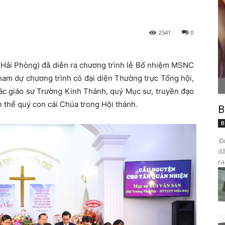
2541
0
 (Hải Phòng) đã diễn ra chương trình lễ Bổ nhiệm MSNC
am dự chương trình có đại diện Thường trực Tổng hội,
các giáo sư Trường Kinh Thánh, quý Mục sư, truyền đạo
n thể quý con cái Chúa trong Hội thánh.
B
B
Đọ
dâ
ra