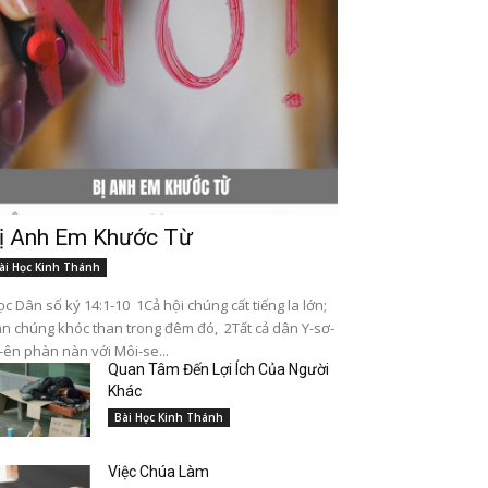
ị Anh Em Khước Từ
ài Học Kinh Thánh
c Dân số ký 14:1-10 1Cả hội chúng cất tiếng la lớn;
n chúng khóc than trong đêm đó, 2Tất cả dân Y-sơ-
-ên phàn nàn với Môi-se...
Quan Tâm Đến Lợi Ích Của Người
Khác
Bài Học Kinh Thánh
Việc Chúa Làm