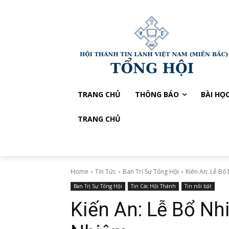
TRANG CHỦ
THÔNG BÁO
BÀI HỌ
TRANG CHỦ
Home
Tin Tức
Ban Trị Sự Tổng Hội
Kiến An: Lễ B
Ban Trị Sự Tổng Hội
Tin Các Hội Thánh
Tin nổi bật
Kiến An: Lễ Bổ N