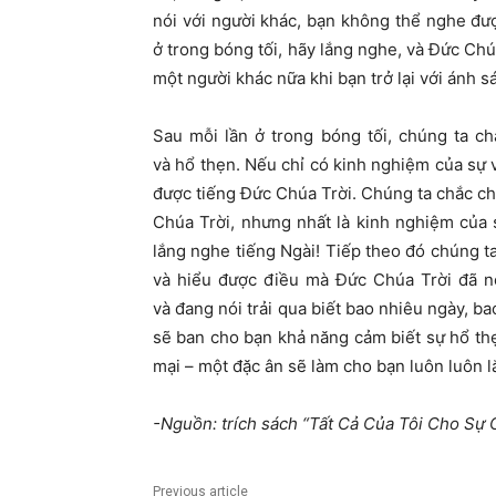
nói với người khác, bạn không thể nghe đư
ở trong bóng tối, hãy lắng nghe, và Đức Ch
một người khác nữa khi bạn trở lại với ánh s
Sau mỗi lần ở trong bóng tối, chúng ta c
và hổ thẹn. Nếu chỉ có kinh nghiệm của sự v
được tiếng Đức Chúa Trời. Chúng ta chắc c
Chúa Trời, nhưng nhất là kinh nghiệm của s
lắng nghe tiếng Ngài! Tiếp theo đó chúng t
và hiểu được điều mà Đức Chúa Trời đã nó
và đang nói trải qua biết bao nhiêu ngày, b
sẽ ban cho bạn khả năng cảm biết sự hổ t
mại – một đặc ân sẽ làm cho bạn luôn luôn l
-Nguồn: trích sách “Tất Cả Của Tôi Cho S
Previous article