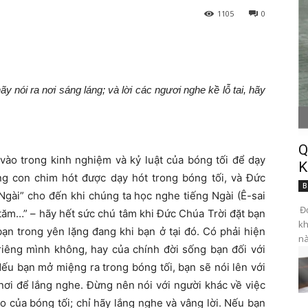
1105
0
ãy nói ra nơi sáng láng; và lời các ngươi nghe kề lỗ tai, hãy
Q
vào trong kinh nghiệm và kỷ luật của bóng tối để dạy
K
g con chim hót được dạy hót trong bóng tối, và Đức
B
Ngài” cho đến khi chúng ta học nghe tiếng Ngài (Ê-sai
Đọ
i tăm…” – hãy hết sức chú tâm khi Đức Chúa Trời đặt bạn
kh
ạn trong yên lặng đang khi bạn ở tại đó. Có phải hiện
nà
riêng mình không, hay của chính đời sống bạn đối với
ếu bạn mở miệng ra trong bóng tối, bạn sẽ nói lên với
à nơi để lắng nghe. Đừng nên nói với người khác về việc
o của bóng tối; chỉ hãy lắng nghe và vâng lời. Nếu bạn