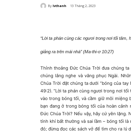
By
lvthanh
13 Tháng 2, 2023
“Lời ta phán cùng các ngươi trong nơi tối tăm, h
giảng ra trên mái nhà” (Ma-thi-ơ 10:27)
Thỉnh thoảng Đức Chúa Trời đưa chúng ta 
chúng lắng nghe và vâng phục Ngài. Nhữn
Chúa Trời đặt chúng ta dưới “bóng của tay 
49:2). “Lời ta phán cùng ngươi trong nơi tố
vào trong bóng tối, và cầm giữ môi miệng b
bạn đang ở trong bóng tối của hoàn cảnh 
Đức Chúa Trời? Nếu vậy, hãy cứ yên lặng. N
tính khí bất thường và sai lầm – bóng tối l
đó; đừng đọc các sách vở để tìm cho ra lý d