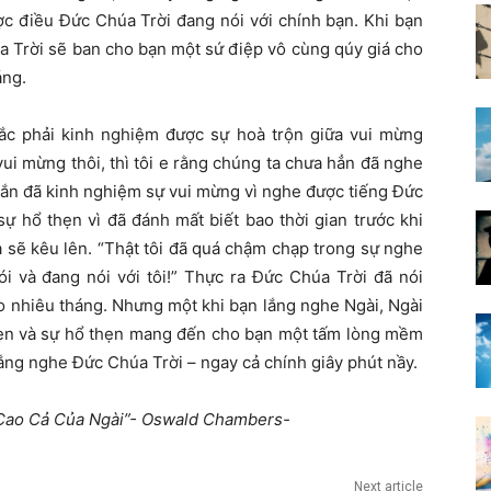
ợc điều Đức Chúa Trời đang nói với chính bạn. Khi bạn
úa Trời sẽ ban cho bạn một sứ điệp vô cùng qúy giá cho
áng.
hắc phải kinh nghiệm được sự hoà trộn giữa vui mừng
ui mừng thôi, thì tôi e rằng chúng ta chưa hẳn đã nghe
hắn đã kinh nghiệm sự vui mừng vì nghe được tiếng Đức
ự hổ thẹn vì đã đánh mất biết bao thời gian trước khi
a sẽ kêu lên. “Thật tôi đã quá chậm chạp trong sự nghe
i và đang nói với tôi!” Thực ra Đức Chúa Trời đã nói
ao nhiêu tháng. Nhưng một khi bạn lắng nghe Ngài, Ngài
hẹn và sự hổ thẹn mang đến cho bạn một tấm lòng mềm
ắng nghe Đức Chúa Trời – ngay cả chính giây phút nầy.
ự Cao Cả Của Ngài”- Oswald Chambers-
Next article