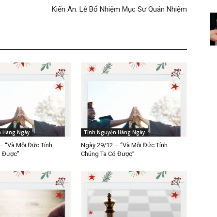
Kiến An: Lễ Bổ Nhiệm Mục Sư Quản Nhiệm
n Hàng Ngày
Tĩnh Nguyện Hàng Ngày
– “Và Mỗi Đức Tính
Ngày 29/12 – “Và Mỗi Đức Tính
ó Được”
Chúng Ta Có Được”