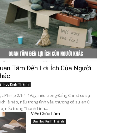
uan Tâm Đến Lợi Ích Của Người
hác
ài Học Kinh Thánh
c Phi-líp 2:1-4 1Vậy, nếu trong Đấng Christ có sự
ích lệ nào, nếu trong tình yêu thương có sự an ủi
o, nếu trong Thánh Linh...
Việc Chúa Làm
Bài Học Kinh Thánh