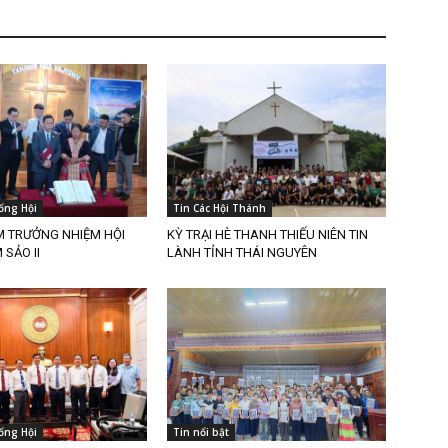
ổng Hội
Tin Các Hội Thánh
M TRƯỞNG NHIỆM HỘI
KỲ TRẠI HÈ THANH THIẾU NIÊN TIN
SẢO II
LÀNH TỈNH THÁI NGUYÊN
ổng Hội
Tin nổi bật