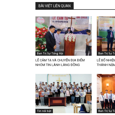
BÀI VIẾT LIÊN QUAN
Ban Trị Sự Tổng Hội
Ban Trị Sự T
LỄ CẢM TẠ VÀ CHUYỂN ĐỊA ĐIỂM
LỄ BỔ NHIỆ
NHÓM TIN LÀNH LÀNG ĐỒNG
THÁNH NẬM 
Tin nổi bật
Ban Trị Sự T