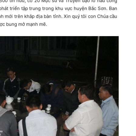
300 tín hữu, có 20 Mục sư và Truyền đạo lo hầu công
phát triển tập trung trong khu vực huyện Bắc Sơn. Ban
nh mới trên khắp địa bàn tỉnh. Xin quý tôi con Chúa cầu
ược bung mở mạnh mẽ.