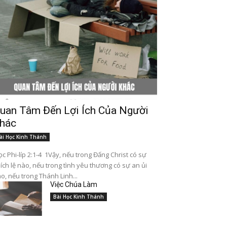
uan Tâm Đến Lợi Ích Của Người
hác
ài Học Kinh Thánh
c Phi-líp 2:1-4 1Vậy, nếu trong Đấng Christ có sự
ích lệ nào, nếu trong tình yêu thương có sự an ủi
o, nếu trong Thánh Linh...
Việc Chúa Làm
Bài Học Kinh Thánh