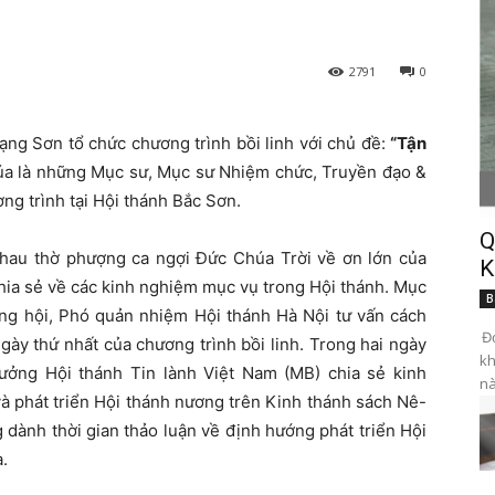
2791
0
ạng Sơn tổ chức chương trình bồi linh với chủ đề:
“Tận
úa là những Mục sư, Mục sư Nhiệm chức, Truyền đạo &
g trình tại Hội thánh Bắc Sơn.
Q
nhau thờ phượng ca ngợi Đức Chúa Trời về ơn lớn của
K
chia sẻ về các kinh nghiệm mục vụ trong Hội thánh. Mục
B
ổng hội, Phó quản nhiệm Hội thánh Hà Nội tư vấn cách
Đọ
gày thứ nhất của chương trình bồi linh. Trong hai ngày
kh
ưởng Hội thánh Tin lành Việt Nam (MB) chia sẻ kinh
nà
và phát triển Hội thánh nương trên Kinh thánh sách Nê-
 dành thời gian thảo luận về định hướng phát triển Hội
.