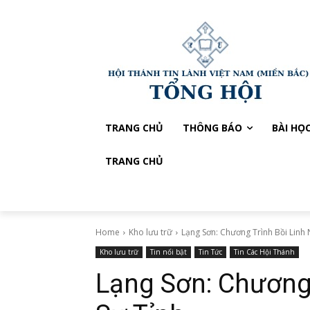
TRANG CHỦ
THÔNG BÁO
BÀI HỌ
TRANG CHỦ
Home
Kho lưu trữ
Lạng Sơn: Chương Trình Bồi Linh
Kho lưu trữ
Tin nổi bật
Tin Tức
Tin Các Hội Thánh
Lạng Sơn: Chương