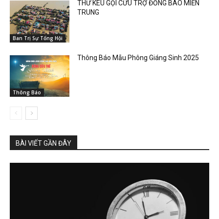
THƯ KÊU GỌI CỨU TRỢ ĐỒNG BÀO MIỀN
TRUNG
Ban Trị Sự Tổng Hội
Thông Báo Mẫu Phông Giáng Sinh 2025
Thông Báo
BÀI VIẾT GẦN ĐÂY