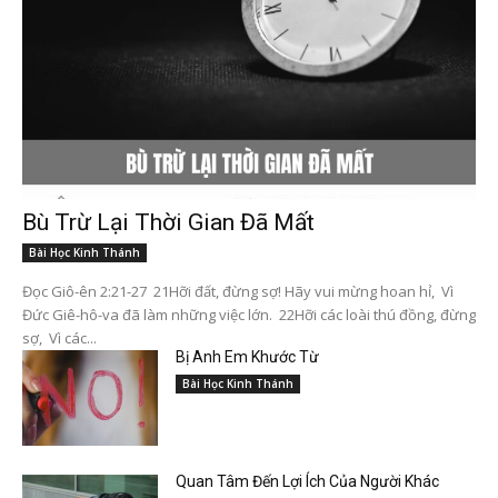
Bù Trừ Lại Thời Gian Đã Mất
Bài Học Kinh Thánh
Đọc Giô-ên 2:21-27 21Hỡi đất, đừng sợ! Hãy vui mừng hoan hỉ, Vì
Đức Giê-hô-va đã làm những việc lớn. 22Hỡi các loài thú đồng, đừng
sợ, Vì các...
Bị Anh Em Khước Từ
Bài Học Kinh Thánh
Quan Tâm Đến Lợi Ích Của Người Khác