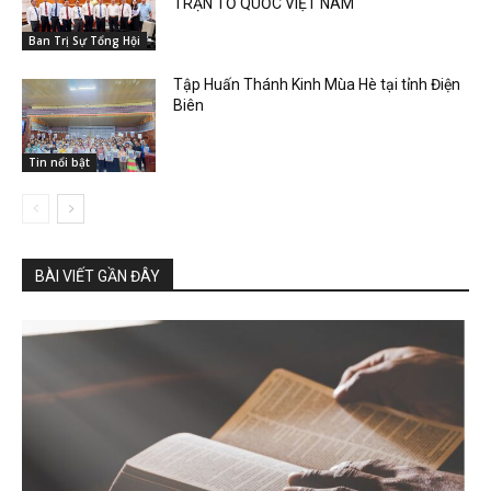
TRẬN TỔ QUỐC VIỆT NAM
Ban Trị Sự Tổng Hội
Tập Huấn Thánh Kinh Mùa Hè tại tỉnh Điện
Biên
Tin nổi bật
BÀI VIẾT GẦN ĐÂY