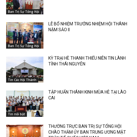
Ban Trị Sự Tổng Hội
LỄ BỔ NHIỆM TRƯỞNG NHIỆM HỘI THÁNH
NẬM SẢO II
Ban Trị Sự Tổng Hội
KỲ TRẠI HÈ THANH THIẾU NIÊN TIN LÀNH
TỈNH THÁI NGUYÊN
Tin Các Hội Thánh
TẬP HUẤN THÁNH KINH MÙA HÈ TẠI LÀO
CAI
Tin nổi bật
THƯỜNG TRỰC BAN TRỊ SỰ TỔNG HỘI
CHÀO THĂM ỦY BAN TRUNG ƯƠNG MẶT