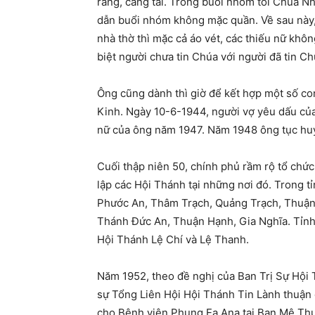
răng, căng tai. Trong buổi nhóm tối Chúa Nh
dẫn buổi nhóm không mặc quần. Về sau này,
nhà thờ thì mặc cả áo vét, các thiếu nữ khôn
biệt người chưa tin Chúa với người đã tin C
Ông cũng dành thì giờ để kết hợp một số co
Kinh. Ngày 10-6-1944, người vợ yêu dấu của
nữ của ông năm 1947. Năm 1948 ông tục huy
Cuối thập niên 50, chính phủ rầm rộ tổ chức
lập các Hội Thánh tại những nơi đó. Trong t
Phước An, Thâm Trạch, Quảng Trạch, Thuận
Thánh Đức An, Thuận Hạnh, Gia Nghĩa. Tỉnh 
Hội Thánh Lệ Chí và Lệ Thanh.
Năm 1952, theo đề nghị của Ban Trị Sự Hội 
sự Tổng Liên Hội Hội Thánh Tin Lành thuận
cho Bệnh viện Phung Ea Ana tại Ban Mê Thuộ