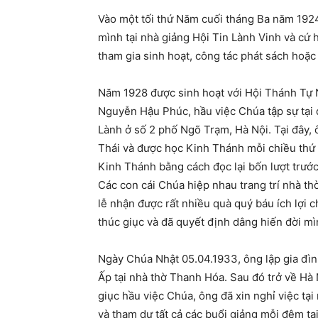
Vào một tối thứ Năm cuối tháng Ba năm 192
mình tại nhà giảng Hội Tin Lành Vinh và cứ 
tham gia sinh hoạt, công tác phát sách hoặc
Năm 1928 được sinh hoạt với Hội Thánh Tự N
Nguyễn Hậu Phúc, hầu việc Chúa tập sự tại đ
Lành ở số 2 phố Ngõ Trạm, Hà Nội. Tại đây,
Thái và được học Kinh Thánh mỗi chiều thứ 
Kinh Thánh bằng cách đọc lại bốn lượt trước 
Các con cái Chúa hiệp nhau trang trí nhà thờ,
lễ nhận được rất nhiều quà quý báu ích lợi
thúc giục và đã quyết định dâng hiến đời mì
Ngày Chúa Nhật 05.04.1933, ông lập gia đì
Ấp tại nhà thờ Thanh Hóa. Sau đó trở về Hà N
giục hầu việc Chúa, ông đã xin nghỉ việc tại
và tham dự tất cả các buổi giảng mỗi đêm t