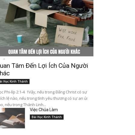
uan Tâm Đến Lợi Ích Của Người
hác
ài Học Kinh Thánh
c Phi-líp 2:1-4 1Vậy, nếu trong Đấng Christ có sự
ích lệ nào, nếu trong tình yêu thương có sự an ủi
o, nếu trong Thánh Linh...
Việc Chúa Làm
Bài Học Kinh Thánh