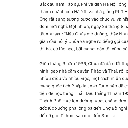
Bắt đầu năm Tập sự, khi về đến Hà Nội, ôn
thánh nhánh của Hà Nội và nhà giảng Phố H
Ông rất sung sướng bước vào chức vụ và hăng
đêm mới nghỉ. Đột nhiên, ngày 26 tháng 8 n
tắt như sau: “Nếu Chúa mở đường, thầy Như
gian cầu hỏi ý Chúa và nghe rõ tiếng gọi củ
thì bất cứ lúc nào, bất cứ nơi nào tôi cũng s
Giữa tháng 9 năm 1936, Chúa đã dẫn dắt ông
hình, gặp nhà cầm quyền Pháp và Thái, rồi x
nhiều điều về nhiều việc, một cách miễn cư
mang quốc tịch Pháp là Jean Funé nên đã c
tiện để học tiếng Thái. Đầu tháng 11 năm 19
Thánh Phố Huế lên đường. Vượt chặng đường 
dốc lúc xuống phà, ông bà đến Chợ Bờ nghỉ 
đến 9 giờ tối hôm sau mới đến Sơn La.