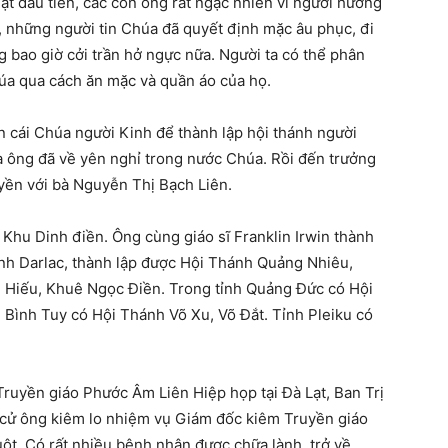
ật đầu tiên, các con ông rất ngạc nhiên vì người hướng
 những người tin Chúa đã quyết định mặc âu phục, đi
g bao giờ cởi trần hở ngực nữa. Người ta có thể phân
húa qua cách ăn mặc và quần áo của họ.
n cái Chúa người Kinh để thành lập hội thánh người
 ông đã về yên nghỉ trong nước Chúa. Rồi đến trưởng
ền với bà Nguyễn Thị Bạch Liên.
 Khu Dinh điền. Ông cùng giáo sĩ Franklin Irwin thành
ỉnh Darlac, thành lập được Hội Thánh Quảng Nhiêu,
 Hiếu, Khuê Ngọc Điền. Trong tỉnh Quảng Đức có Hội
Bình Tuy có Hội Thánh Võ Xu, Võ Đắt. Tỉnh Pleiku có
Truyền giáo Phước Âm Liên Hiệp họp tại Đà Lạt, Ban Trị
 cử ông kiêm lo nhiệm vụ Giám đốc kiêm Truyền giáo
t. Có rất nhiều bệnh nhân được chữa lành, trở về