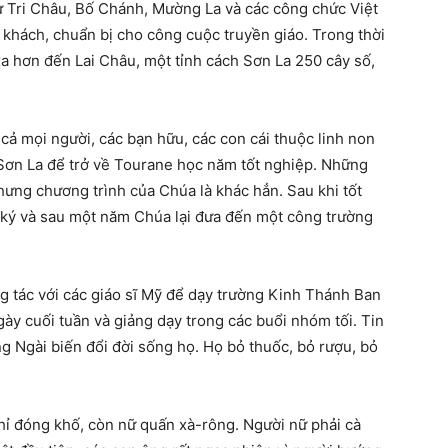
hư Tri Châu, Bố Chánh, Mường La và các công chức Việt
p khách, chuẩn bị cho công cuộc truyền giáo. Trong thời
xa hơn đến Lai Châu, một tỉnh cách Sơn La 250 cây số,
 cả mọi người, các bạn hữu, các con cái thuộc linh non
 Sơn La để trở về Tourane học năm tốt nghiệp. Những
nhưng chương trình của Chúa là khác hẳn. Sau khi tốt
ư ký và sau một năm Chúa lại đưa đến một công trường
g tác với các giáo sĩ Mỹ để dạy trường Kinh Thánh Ban
ày cuối tuần và giảng dạy trong các buổi nhóm tối. Tin
 Ngài biến đổi đời sống họ. Họ bỏ thuốc, bỏ rượu, bỏ
chỉ đóng khố, còn nữ quấn xà-rông. Người nữ phải cà