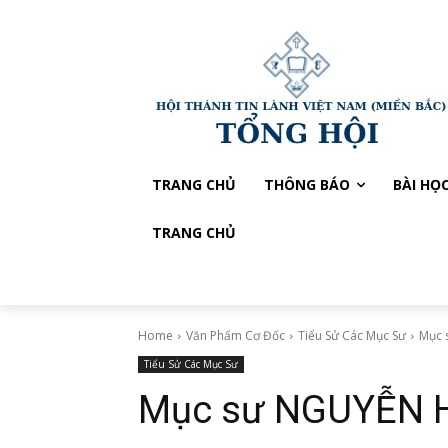
TRANG CHỦ
THÔNG BÁO
BÀI HỌ
TRANG CHỦ
Home
Văn Phẩm Cơ Đốc
Tiểu Sử Các Mục Sư
Mục
Tiểu Sử Các Mục Sư
Mục sư NGUYỄN