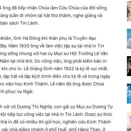
4 ông đã tiếp nhận Chúa làm Cứu Chúa của đời sống
hàng tuần đi nhóm lại hát thơ thánh, nghe giảng và
 bán sách Tin Lành.
hiên, tỉnh Hà Đông khi thân phụ là Truyền đạo
ây. Năm 1930 ông về làm việc tập sự tại nhà in Tin
 ông sống chung với hai cụ Mục sư Hội Trưởng Lê Văn
Năm tại nhà thờ. Do công việc, ông phải kiểm bản in
khi cho in. Lễ Giáng Sinh năm 1932 là kỳ lễ vui nhất.
 tập hát và tập kịch trình diễn cho kỳ lễ và trong ngày
 cho việc học Kinh Thánh. Lễ năm đó ông được Chúa
nh phục vụ Ngài.
nh với cô Dương Thị Nghĩa, con gái cụ Mục sư Dương Tự
ội tiếp tục công việc tại nhà in Tin Lành. Được sự thúc
 nhà in để có nhiều thì giờ học, nghiên cứu Kinh Thánh
ại các nhà giảng nhánh ở phố Huế, phố Hàng Than, ở