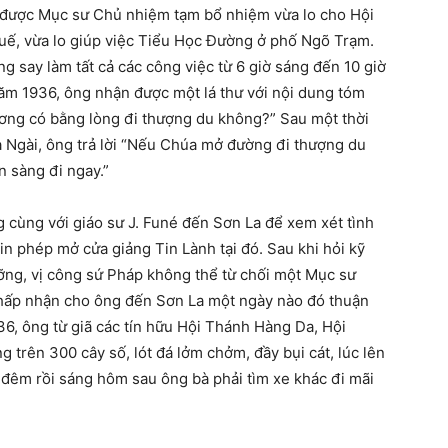
g được Mục sư Chủ nhiệm tạm bổ nhiệm vừa lo cho Hội
uế, vừa lo giúp việc Tiểu Học Đường ở phố Ngõ Trạm.
 say làm tất cả các công việc từ 6 giờ sáng đến 10 giờ
ăm 1936, ông nhận được một lá thư với nội dung tóm
ơng có bằng lòng đi thượng du không?” Sau một thời
a Ngài, ông trả lời “Nếu Chúa mở đường đi thượng du
ẵn sàng đi ngay.”
 cùng với giáo sư J. Funé đến Sơn La để xem xét tình
in phép mở cửa giảng Tin Lành tại đó. Sau khi hỏi kỹ
ỡng, vị công sứ Pháp không thể từ chối một Mục sư
hấp nhận cho ông đến Sơn La một ngày nào đó thuận
36, ông từ giã các tín hữu Hội Thánh Hàng Da, Hội
trên 300 cây số, lót đá lởm chởm, đầy bụi cát, lúc lên
đêm rồi sáng hôm sau ông bà phải tìm xe khác đi mãi