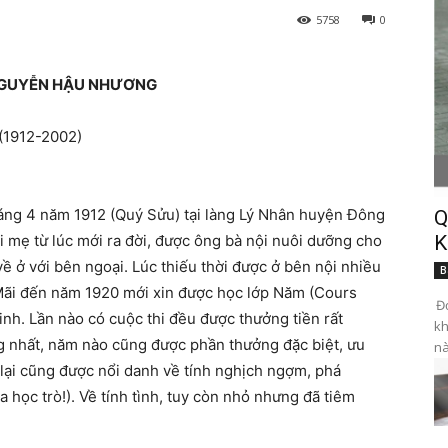
5758
0
GUYỄN HẬU NHƯƠNG
(1912-2002)
ng 4 năm 1912 (Quý Sửu) tại làng Lý Nhân huyện Đông
Q
 mẹ từ lúc mới ra đời, được ông bà nội nuôi dưỡng cho
K
về ở với bên ngoại. Lúc thiếu thời được ở bên nội nhiều
B
Mãi đến năm 1920 mới xin được học lớp Năm (Cours
Đọ
nh. Lần nào có cuộc thi đều được thưởng tiền rất
kh
g nhất, năm nào cũng được phần thưởng đặc biệt, ưu
nà
lại cũng được nổi danh về tính nghịch ngợm, phá
 học trò!). Về tính tình, tuy còn nhỏ nhưng đã tiêm