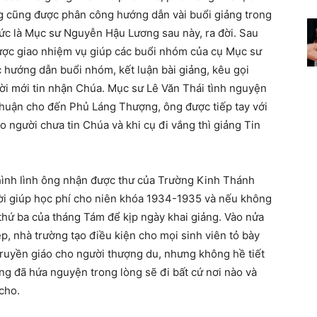
g cũng được phân công hướng dẫn vài buổi giảng trong
 tức là Mục sư Nguyễn Hậu Lương sau này, ra đời. Sau
ợc giao nhiệm vụ giúp các buổi nhóm của cụ Mục sư
 hướng dẫn buổi nhóm, kết luận bài giảng, kêu gọi
ời mới tin nhận Chúa. Mục sư Lê Văn Thái tình nguyện
thuận cho đến Phủ Láng Thượng, ông được tiếp tay với
o người chưa tin Chúa và khi cụ đi vắng thì giảng Tin
hình lình ông nhận được thư của Trường Kinh Thánh
ười giúp học phí cho niên khóa 1934-1935 và nếu không
 thứ ba của tháng Tám để kịp ngày khai giảng. Vào nửa
, nhà trường tạo điều kiện cho mọi sinh viên tỏ bày
ruyền giáo cho người thượng du, nhưng không hề tiết
ng đã hứa nguyện trong lòng sẽ đi bất cứ nơi nào và
cho.