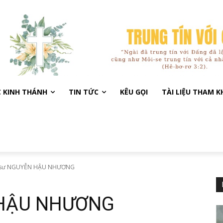
C KINH THÁNH
TIN TỨC
KÊU GỌI
TÀI LIỆU THAM 
 sư NGUYỄN HẬU NHƯƠNG
 HẬU NHƯƠNG