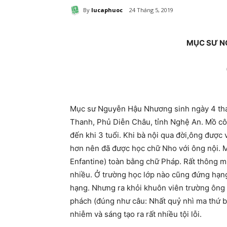
By
lucaphuoc
24 Tháng 5, 2019
MỤC SƯ N
Mục sư Nguyễn Hậu Nhương sinh ngày 4 thá
Thanh, Phủ Diễn Châu, tỉnh Nghệ An. Mồ côi
đến khi 3 tuổi. Khi bà nội qua đời,ông được 
hơn nên đã được học chữ Nho với ông nội. 
Enfantine) toàn bằng chữ Pháp. Rất thông mi
nhiều. Ở trường học lớp nào cũng đứng hạn
hạng. Nhưng ra khỏi khuôn viên trường ông 
phách (đúng như câu: Nhất quỷ nhì ma thứ ba
nhiễm và sáng tạo ra rất nhiều tội lỗi.