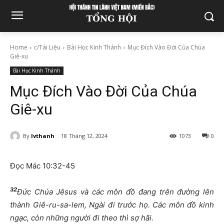
Home
c/Tài Liệu
Bài Học Kinh Thánh
Mục Đích Vào Đời Của Chúa
Giê-xu
Bài Học Kinh Thánh
Mục Đích Vào Đời Của Chúa
Giê-xu
By
lvthanh
18 Tháng 12, 2024
1073
0
Đọc Mác 10:32-45
32
Đức Chúa Jêsus và các môn đồ đang trên đường lên
thành Giê-ru-sa-lem, Ngài đi trước họ. Các môn đồ kinh
ngạc, còn những người đi theo thì sợ hãi.