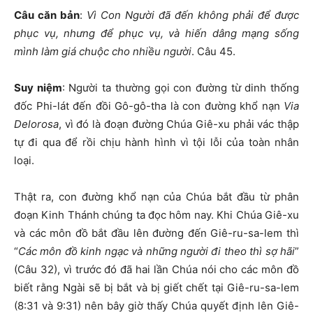
Câu căn bản
:
Vì Con Người đã đến không phải để được
phục vụ, nhưng để phục vụ, và hiến dâng mạng sống
mình làm giá chuộc cho nhiều người
. Câu 45.
Suy niệm
: Người ta thường gọi con đường từ dinh thống
đốc Phi-lát đến đồi Gô-gô-tha là con đường khổ nạn
Via
Delorosa
, vì đó là đoạn đường Chúa Giê-xu phải vác thập
tự đi qua để rồi chịu hành hình vì tội lỗi của toàn nhân
loại.
Thật ra, con đường khổ nạn của Chúa bắt đầu từ phân
đoạn Kinh Thánh chúng ta đọc hôm nay. Khi Chúa Giê-xu
và các môn đồ bắt đầu lên đường đến Giê-ru-sa-lem thì
“
Các môn đồ kinh ngạc và những người đi theo thì sợ hãi
”
(Câu 32), vì trước đó đã hai lần Chúa nói cho các môn đồ
biết rằng Ngài sẽ bị bắt và bị giết chết tại Giê-ru-sa-lem
(8:31 và 9:31) nên bây giờ thấy Chúa quyết định lên Giê-