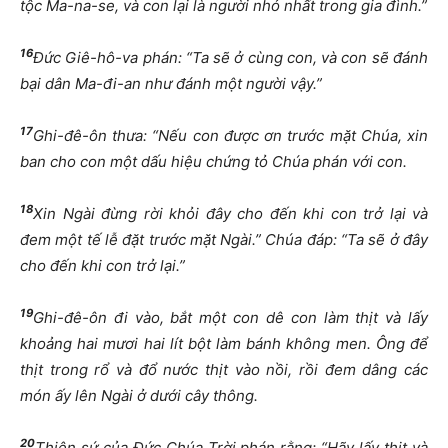
tộc Ma-na-se, và con lại là người nhỏ nhất trong gia đình.”
16
Đức Giê-hô-va phán: “Ta sẽ ở cùng con, và con sẽ đánh
bại dân Ma-đi-an như đánh một người vậy.”
17
Ghi-đê-ôn thưa: “Nếu con được ơn trước mặt Chúa, xin
ban cho con một dấu hiệu chứng tỏ Chúa phán với con.
18
Xin Ngài đừng rời khỏi đây cho đến khi con trở lại và
đem một tế lễ đặt trước mặt Ngài.” Chúa đáp: “Ta sẽ ở đây
cho đến khi con trở lại.”
19
Ghi-đê-ôn đi vào, bắt một con dê con làm thịt và lấy
khoảng hai mươi hai lít bột làm bánh không men. Ông để
thịt trong rổ và đổ nước thịt vào nồi, rồi đem dâng các
món ấy lên Ngài ở dưới cây thông.
20
Thiên sứ của Đức Chúa Trời phán rằng: “Hãy lấy thịt và