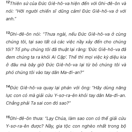
12
Thiên sứ của Đức Giê-hô-va hiện đến với Ghi-đê-ôn và
nói: “Hỡi người chiến sĩ dũng cảm! Đức Giê-hô-va ở với
anh.”
13
Ghi-đê-ôn nói: “Thưa ngài, nếu Đức Giê-hô-va ở cùng
chúng tôi, tại sao tất cả các việc nầy xảy đến cho chúng
tôi? Tổ phụ chúng tôi đã thuật lại rằng: ‘Đức Giê-hô-va đã
đem chúng ta ra khỏi Ai Cập’. Thế thì mọi việc kỳ diệu kia
ở đâu mà bây giờ Đức Giê-hô-va lại từ bỏ chúng tôi và
phó chúng tôi vào tay dân Ma-đi-an?”
14
Đức Giê-hô-va quay lại phán với ông: “Hãy dùng năng
lực con có mà giải cứu Y-sơ-ra-ên khỏi tay dân Ma-đi-an.
Chẳng phải Ta sai con đó sao?”
15
Ghi-đê-ôn thưa: “Lạy Chúa, làm sao con có thể giải cứu
Y-sơ-ra-ên được? Nầy, gia tộc con nghèo nhất trong bộ