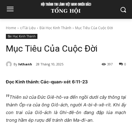
Home
c/Tài Liệu
Bài Học Kinh Thánh
Mục Tiêu Của Cuộc Đời
Bài Học Kinh Thánh
Mục Tiêu Của Cuộc Đời
By
lvthanh
28 Tháng 10, 2025
397
0
Đọc Kinh thánh: Các
-quan-xét
6:11-23
11
Thiên sứ của Đức Giê-hô-va đến ngồi dưới cây thông tại
thành Óp-ra của ông Giô-ách, người A-bi-ê-xê-rít. Khi ấy
con trai của Giô-ách là Ghi-đê-ôn đang đập lúa mạch
trong hầm ép rượu để tránh dân Ma-đi-an.