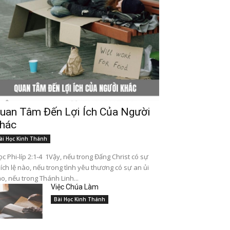
uan Tâm Đến Lợi Ích Của Người
hác
ài Học Kinh Thánh
c Phi-líp 2:1-4 1Vậy, nếu trong Đấng Christ có sự
ích lệ nào, nếu trong tình yêu thương có sự an ủi
o, nếu trong Thánh Linh...
Việc Chúa Làm
Bài Học Kinh Thánh