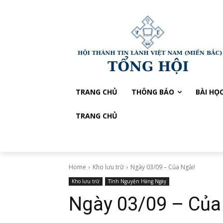
TRANG CHỦ
THÔNG BÁO
BÀI HỌ
TRANG CHỦ
Home
Kho lưu trữ
Ngày 03/09 – Của Ngài!
Kho lưu trữ
Tĩnh Nguyện Hàng Ngày
Ngày 03/09 – Của