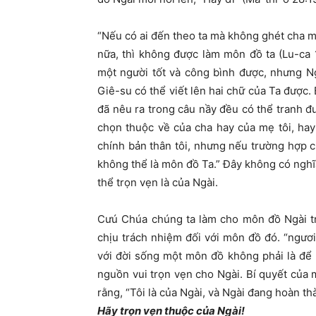
“Nếu có ai đến theo ta mà không ghét cha m
nữa, thì không được làm môn đồ ta (Lu-ca 
một người tốt và công bình được, nhưng N
Giê-su có thể viết lên hai chữ của Ta được
đã nêu ra trong câu nầy đều có thể tranh đu
chọn thuộc về của cha hay của mẹ tôi, hay
chính bản thân tôi, nhưng nếu trường hợp c
không thể là môn đồ Ta.” Đây không có nghĩ
thể trọn vẹn là của Ngài.
Cưú Chúa chúng ta làm cho môn đồ Ngài tr
chịu trách nhiệm đối với môn đồ đó. “ngươ
với đời sống một môn đồ không phải là để 
nguồn vui trọn vẹn cho Ngài. Bí quyết của m
rằng, “Tôi là của Ngài, và Ngài đang hoàn th
Hãy trọn vẹn thuộc của Ngài!