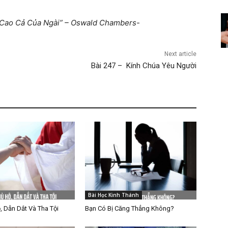
ự Cao Cả Của Ngài” – Oswald Chambers-
Next article
Bài 247 – Kính Chúa Yêu Người
Bài Học Kinh Thánh
, Dẫn Dắt Và Tha Tội
Bạn Có Bị Căng Thẳng Không?