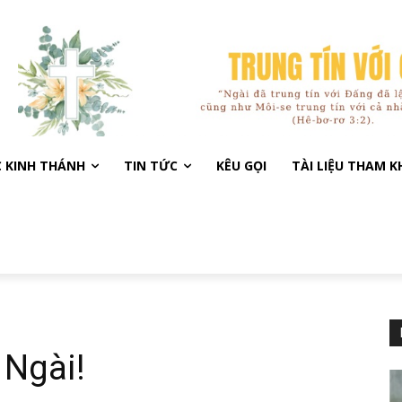
C KINH THÁNH
TIN TỨC
KÊU GỌI
TÀI LIỆU THAM 
 Ngài!