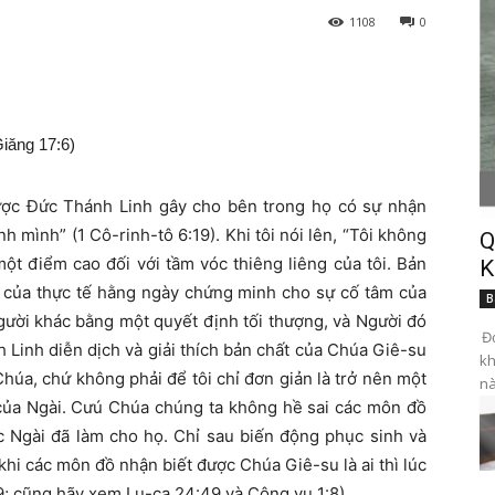
1108
0
iăng 17:6)
ược Đức Thánh Linh gây cho bên trong họ có sự nhận
 mình” (1 Cô-rinh-tô 6:19). Khi tôi nói lên, “Tôi không
Q
 một điểm cao đối với tầm vóc thiêng liêng của tôi. Bản
K
ắm của thực tế hằng ngày chứng minh cho sự cố tâm của
B
gười khác bằng một quyết định tối thượng, và Người đó
Đọ
 Linh diễn dịch và giải thích bản chất của Chúa Giê-su
kh
Chúa, chứ không phải để tôi chỉ đơn giản là trở nên một
nà
m của Ngài. Cưú Chúa chúng ta không hề sai các môn đồ
ệc Ngài đã làm cho họ. Chỉ sau biến động phục sinh và
i các môn đồ nhận biết được Chúa Giê-su là ai thì lúc
19; cũng hãy xem Lu-ca 24:49 và Công vụ 1:8).