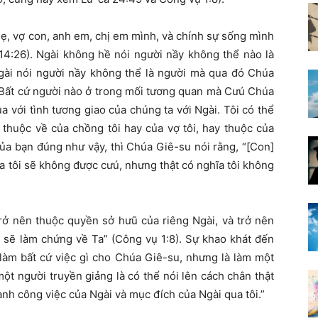
ẹ, vợ con, anh em, chị em mình, và chính sự sống mình
14:26). Ngài không hề nói người nầy không thể nào là
gài nói người nầy không thể là người mà qua đó Chúa
. Bất cứ người nào ở trong mối tương quan mà Cưú Chúa
a với tình tương giao của chúng ta với Ngài. Tôi có thể
 thuộc về của chồng tôi hay của vợ tôi, hay thuộc của
ủa bạn đúng như vậy, thì Chúa Giê-su nói rằng, “[Con]
a tôi sẽ không được cưú, nhưng thật có nghĩa tôi không
ở nên thuộc quyền sở hưũ của riêng Ngài, và trở nên
i sẽ làm chứng về Ta” (Công vụ 1:8). Sự khao khát đến
làm bất cứ việc gì cho Chúa Giê-su, nhưng là làm một
ột người truyền giảng là có thể nói lên cách chân thật
ành công việc của Ngài và mục đích của Ngài qua tôi.”