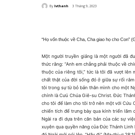
By
lvthanh
3 Tháng 9, 2023
“Họ vốn thuộc về Cha, Cha giao họ cho Con” (G
Một người truyền giảng là một người đã đ
thức rằng: “Anh em chẳng phải thuộc về chính
thuộc của riêng tôi,” tức là tôi đã vượt lên
chất thật của đời sống đó ở giữa sự rối r
tôi trong sự từ bỏ bản thân mình cho một N
chính là Cưú Chúa Giê-su Christ. Đức Thánh
cho tôi để làm cho tôi trở nên một với Cứu 
chiến tích để trưng bày qua kính triển lã
Ngài ra đi dựa trên căn bản của các sự vi
xuyên qua quyền năng của Đức Thánh Linh kh
đó Ngài mới nói lên, “Hãy đi” (Ma-thi-ơ 28: