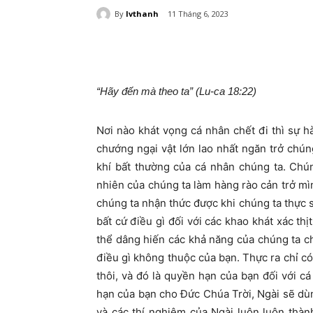
By
lvthanh
11 Tháng 6, 2023
“Hãy đến mà theo ta” (Lu-ca 18:22)
Nơi nào khát vọng cá nhân chết đi thì sự 
chướng ngại vật lớn lao nhất ngăn trở chú
khí bất thường của cá nhân chúng ta. Chún
nhiên của chúng ta làm hàng rào cản trở mì
chúng ta nhận thức được khi chúng ta thực 
bất cứ điều gì đối với các khao khát xác th
thể dâng hiến các khả năng của chúng ta c
điều gì không thuộc của bạn. Thực ra chỉ c
thôi, và đó là quyền hạn của bạn đối với 
hạn của bạn cho Đức Chúa Trời, Ngài sẽ dù
và các thí nghiệm của Ngài luôn luôn thà