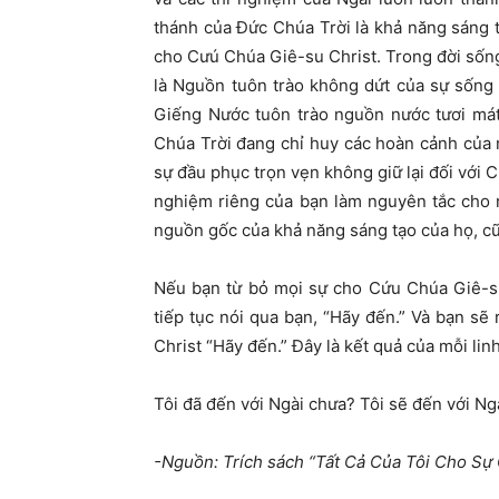
thánh của Đức Chúa Trời là khả năng sáng t
cho Cưú Chúa Giê-su Christ. Trong đời sốn
là Nguồn tuôn trào không dứt của sự sống
Giếng Nước tuôn trào nguồn nước tươi mát
Chúa Trời đang chỉ huy các hoàn cảnh của m
sự đầu phục trọn vẹn không giữ lại đối với
nghiệm riêng của bạn làm nguyên tắc cho 
nguồn gốc của khả năng sáng tạo của họ, cũ
Nếu bạn từ bỏ mọi sự cho Cứu Chúa Giê-su,
tiếp tục nói qua bạn, “Hãy đến.” Và bạn sẽ r
Christ “Hãy đến.” Đây là kết quả của mỗi li
Tôi đã đến với Ngài chưa? Tôi sẽ đến với N
-Nguồn: Trích sách “Tất Cả Của Tôi Cho S