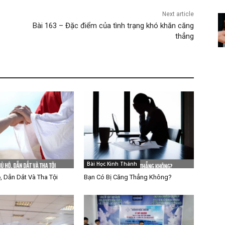
Next article
Bài 163 – Đặc điểm của tình trạng khó khăn căng
thẳng
Bài Học Kinh Thánh
, Dẫn Dắt Và Tha Tội
Bạn Có Bị Căng Thẳng Không?