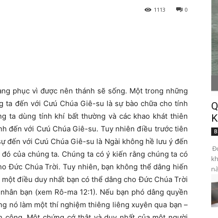
1113
0
hàng phục vì được nên thánh sẽ sống. Một trong những
ng ta đến với Cưú Chúa Giê-su là sự bào chữa cho tính
Q
g ta dùng tính khí bất thường và các khao khát thiên
K
nh đến với Cưú Chúa Giê-su. Tuy nhiên điều trước tiên
B
sự đến với Cưú Chúa Giê-su là Ngài không hề lưu ý đến
Đọ
ịt đó của chúng ta. Chúng ta có ý kiến rằng chúng ta có
kh
ho Đức Chúa Trời. Tuy nhiên, bạn không thể dâng hiến
nà
ó một điều duy nhất bạn có thể dâng cho Đức Chúa Trời
cá nhân bạn (xem Rô-ma 12:1). Nếu bạn phó dâng quyền
ng nó làm một thí nghiệm thiêng liêng xuyên qua bạn –
nh công. Một chứng cớ thật và duy nhất của một người