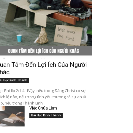
uan Tâm Đến Lợi Ích Của Người
hác
ài Học Kinh Thánh
c Phi-líp 2:1-4 1Vậy, nếu trong Đấng Christ có sự
ích lệ nào, nếu trong tình yêu thương có sự an ủi
o, nếu trong Thánh Linh...
Việc Chúa Làm
Bài Học Kinh Thánh