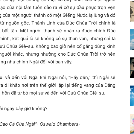
ạo của nội tâm tuôn dào ra vì cớ sự đầu phục trọn vẹn
g của một người thánh có một Giếng Nước lạ lùng và đó
 từ nguồn gốc. Thánh Linh của Đức Chúa Trời chính là
 bất tận. Một người thánh sẽ nhận ra được chính Đức
ình; kết quả là sẽ không có sự than van, nhưng chỉ là
 Cưú Chúa Giê-su. Không bao giờ nên cố gắng dùng kinh
người khác, nhưng nhường cho Đức Chúa Trời trở nên
ng như chính Ngài đối với bạn vậy.
 và đến với Ngài khi Ngài nói, “Hãy đến,” thì Ngài sẽ
a đi khắp nơi trên thế giới lập lại tiếng vang của Đấng
nh hồn đã từ bỏ mọi sự và đến với Cưú Chúa Giê-su.
gài ngay bây giờ không?
ự Cao Cả Của Ngài”- Oswald Chambers-