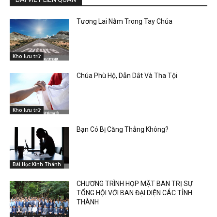
Tương Lai Nằm Trong Tay Chúa
Kho lưu trữ
Chúa Phù Hộ, Dẫn Dắt Và Tha Tội
Kho lưu trữ
Bạn Có Bị Căng Thẳng Không?
Bài Học Kinh Thánh
CHƯƠNG TRÌNH HỌP MẶT BAN TRỊ SỰ
TỔNG HỘI VỚI BAN ĐẠI DIỆN CÁC TỈNH
THÀNH