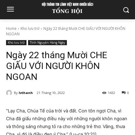
Home
Kho lưu trữ
Ngày 22 tháng Mười CHE GIẤU VỚI NGƯỜI KHÔN
NGOAN
Kho lưu trữ
Tĩnh Nguyện Hàng Ngày
Ngày 22 tháng Mười CHE
GIẤU VỚI NGƯỜI KHÔN
NGOAN
By
lvthanh
21 Tháng 10, 2022
1432
0
“Lạy Cha, Chúa Tể của trời và đất. Con tôn ngợi Cha, vì
Cha đã giấu những điều này với những người khôn ngoan
và thông sáng nhưng tỏ ra cho những trẻ thơ. Vâng, thưa
Cha, vì đó là điều đẹp ý Cha.” (Lu-ca 10:21)