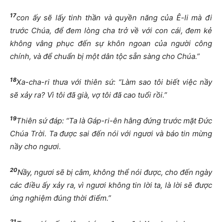
17
con ấy sẽ lấy tinh thần và quyền năng của Ê-li mà đi
trước Chúa, để đem lòng cha trở về với con cái, đem kẻ
không vâng phục đến sự khôn ngoan của người công
chính, và để chuẩn bị một dân tộc sẵn sàng cho Chúa.”
18
Xa-cha-ri thưa với thiên sứ: “Làm sao tôi biết việc nầy
sẽ xảy ra? Vì tôi đã già, vợ tôi đã cao tuổi rồi.”
19
Thiên sứ đáp: “Ta là Gáp-ri-ên hằng đứng trước mặt Đức
Chúa Trời. Ta được sai đến nói với ngươi và báo tin mừng
nầy cho ngươi.
20
Nầy, ngươi sẽ bị câm, không thể nói được, cho đến ngày
các điều ấy xảy ra, vì ngươi không tin lời ta, là lời sẽ được
ứng nghiệm đúng thời điểm.”
21