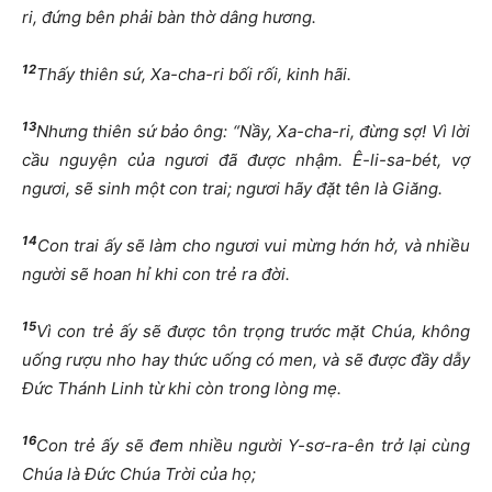
ri, đứng bên phải bàn thờ dâng hương.
12
Thấy thiên sứ, Xa-cha-ri bối rối, kinh hãi.
13
Nhưng thiên sứ bảo ông: “Nầy, Xa-cha-ri, đừng sợ! Vì lời
cầu nguyện của ngươi đã được nhậm. Ê-li-sa-bét, vợ
ngươi, sẽ sinh một con trai; ngươi hãy đặt tên là Giăng.
14
Con trai ấy sẽ làm cho ngươi vui mừng hớn hở, và nhiều
người sẽ hoan hỉ khi con trẻ ra đời.
15
Vì con trẻ ấy sẽ được tôn trọng trước mặt Chúa, không
uống rượu nho hay thức uống có men, và sẽ được đầy dẫy
Đức Thánh Linh từ khi còn trong lòng mẹ.
16
Con trẻ ấy sẽ đem nhiều người Y-sơ-ra-ên trở lại cùng
Chúa là Đức Chúa Trời của họ;