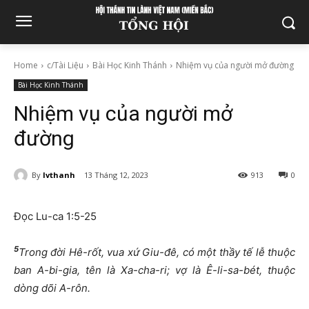
Home
c/Tài Liệu
Bài Học Kinh Thánh
Nhiệm vụ của người mở đường
Bài Học Kinh Thánh
Nhiệm vụ của người mở
đường
By
lvthanh
13 Tháng 12, 2023
913
0
Đọc Lu-ca 1:5-25
5
Trong đời Hê-rốt, vua xứ Giu-đê, có một thầy tế lễ thuộc
ban A-bi-gia, tên là Xa-cha-ri; vợ là Ê-li-sa-bét, thuộc
dòng dõi A-rôn.