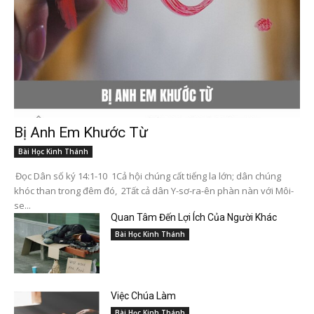
Bị Anh Em Khước Từ
Bài Học Kinh Thánh
Đọc Dân số ký 14:1-10 1Cả hội chúng cất tiếng la lớn; dân chúng
khóc than trong đêm đó, 2Tất cả dân Y-sơ-ra-ên phàn nàn với Môi-
se...
Quan Tâm Đến Lợi Ích Của Người Khác
Bài Học Kinh Thánh
Việc Chúa Làm
Bài Học Kinh Thánh