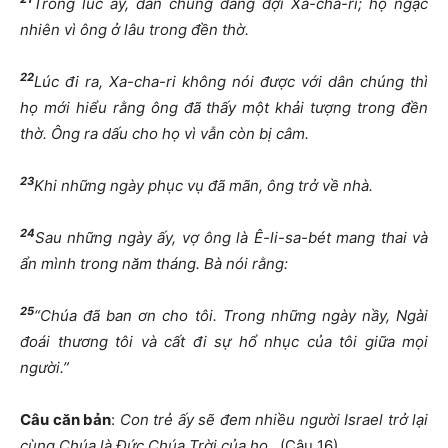
Trong lúc ấy, dân chúng đang đợi Xa-cha-ri; họ ngạc
nhiên vì ông ở lâu trong đền thờ.
22
Lúc đi ra, Xa-cha-ri không nói được với dân chúng thì
họ mới hiểu rằng ông đã thấy một khải tượng trong đền
thờ. Ông ra dấu cho họ vì vẫn còn bị câm.
23
Khi những ngày phục vụ đã mãn, ông trở về nhà.
24
Sau những ngày ấy, vợ ông là Ê-li-sa-bét mang thai và
ẩn mình trong năm tháng. Bà nói rằng:
25
“Chúa đã ban ơn cho tôi. Trong những ngày nầy, Ngài
đoái thương tôi và cất đi sự hổ nhục của tôi giữa mọi
người.”
Câu căn bản
:
Con trẻ ấy sẽ đem nhiều người Israel trở lại
cùng Chúa là Đức Chúa Trời của họ
. (Câu 16).