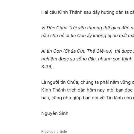
Hai câu Kinh Thánh sau đây hướng dẫn ta c
Vì
Đứ
c Chúa Tr
ờ
i yêu th
ươ
ng th
ế
gian
đế
n n
h
ầ
u cho h
ễ
ai tin Con
ấ
y không b
ị
h
ư
m
ấ
t m
Ai tin Con (Chúa C
ứ
u Th
ế
Giê-xu) thì
đượ
c 
nghi
ệ
m
đượ
c s
ự
s
ố
ng
đ
âu, nh
ư
ng c
ơ
n th
ị
nh
3:36).
Là người tin Chúa, chúng ta phải nắm vững c
Kinh Thánh trích dẫn hôm nay, mời bạn đọc l
bạn, cũng như giúp bạn nói về Tin lành cho 
Nguyễn Sinh
Previous article