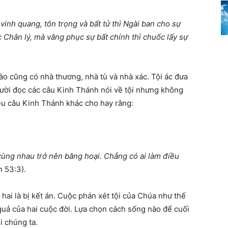
vinh quang, tôn tr
ọ
ng và b
ấ
t t
ử
thì Ngài ban cho s
ự
c Chân lý, mà vâng ph
ụ
c s
ự
b
ấ
t chính thì chu
ố
c l
ấ
y s
ự
 nào cũng có nhà thương, nhà tù và nhà xác. Tội ác đưa
gười đọc các câu Kinh Thánh nói về tội nhưng không
ều câu Kinh Thánh khác cho hay rằng:
cùng nhau tr
ở
nên b
ă
ng ho
ạ
i. Ch
ẳ
ng có ai làm
đ
i
ề
u
n 53:3).
, hai là bị kết án. Cuộc phán xét tội của Chúa như thế
quả của hai cuộc đời. Lựa chọn cách sống nào để cuối
i chúng ta.