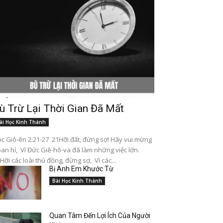
ù Trừ Lại Thời Gian Đã Mất
ài Học Kinh Thánh
c Giô-ên 2:21-27 21Hỡi đất, đừng sợ! Hãy vui mừng
an hỉ, Vì Đức Giê-hô-va đã làm những việc lớn.
Hỡi các loài thú đồng, đừng sợ, Vì các...
Bị Anh Em Khước Từ
Bài Học Kinh Thánh
Quan Tâm Đến Lợi Ích Của Người