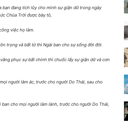
a b
ạ
n
đ
ang tích l
ũ
y cho mình s
ự
gi
ậ
n d
ữ
trong ngày
ứ
c Chúa Tr
ờ
i
đượ
c bày t
ỏ
,
 công vi
ệ
c h
ọ
làm.
ôn tr
ọ
ng và b
ấ
t t
ử
thì Ngài ban cho s
ự
s
ố
ng
đờ
i
đờ
i.
 vâng ph
ụ
c s
ự
b
ấ
t chính thì chu
ố
c l
ấ
y s
ự
gi
ậ
n d
ữ
và c
ơ
n
 m
ọ
i ng
ườ
i làm ác, tr
ướ
c cho ng
ườ
i Do Thái, sau cho
ẽ
ban cho m
ọ
i ng
ườ
i làm lành, tr
ướ
c cho ng
ườ
i Do Thái,