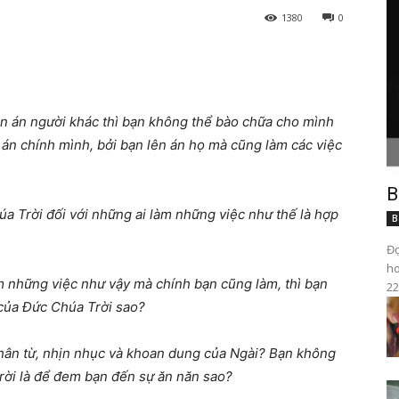
1380
0
ên án ng
ườ
i khác thì b
ạ
n không th
ể
bào ch
ữ
a cho mình
 án chính mình, b
ở
i b
ạ
n lên án h
ọ
mà c
ũ
ng làm các vi
ệ
c
B
úa Tr
ờ
i
đố
i v
ớ
i nh
ữ
ng ai làm nh
ữ
ng vi
ệ
c nh
ư
th
ế
là h
ợ
p
B
Đọ
ho
m nh
ữ
ng vi
ệ
c nh
ư
v
ậ
y mà chính b
ạ
n c
ũ
ng làm, thì b
ạ
n
22
c
ủ
a
Đứ
c Chúa Tr
ờ
i sao?
hân t
ừ
, nh
ị
n nh
ụ
c và khoan dung c
ủ
a Ngài? B
ạ
n không
r
ờ
i là
để
đ
em b
ạ
n
đế
n s
ự
ă
n n
ă
n sao?