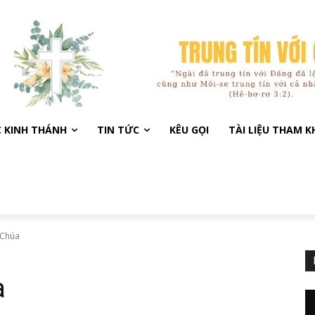
C KINH THÁNH
TIN TỨC
KÊU GỌI
TÀI LIỆU THAM 
 Chúa
a