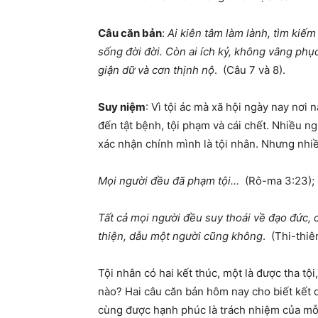
Câu c
ă
n b
ả
n
:
Ai kiên tâm làm lành, tìm ki
ế
m 
s
ố
ng
đờ
i
đờ
i. Còn ai ích k
ỷ
, không vâng ph
ụ
gi
ậ
n d
ữ
và c
ơ
n th
ị
nh n
ộ
. (Câu 7 và 8).
Suy ni
ệ
m
: Vì tội ác mà xã hội ngày nay nơi
đến tật bệnh, tội phạm và cái chết. Nhiều n
xác nhận chính mình là tội nhân. Nhưng nhi
M
ọ
i ng
ườ
i
đề
u
đ
ã ph
ạ
m t
ộ
i…
(Rô-ma 3:23);
T
ấ
t c
ả
m
ọ
i ng
ườ
i
đề
u suy thoái v
ề
đạ
o
đứ
c, 
thi
ệ
n, d
ẫ
u m
ộ
t ng
ườ
i c
ũ
ng không
. (Thi-thiê
Tội nhân có hai kết thúc, một là được tha tội
nào? Hai câu căn bản hôm nay cho biết kết 
cùng được hạnh phúc là trách nhiệm của mỗ