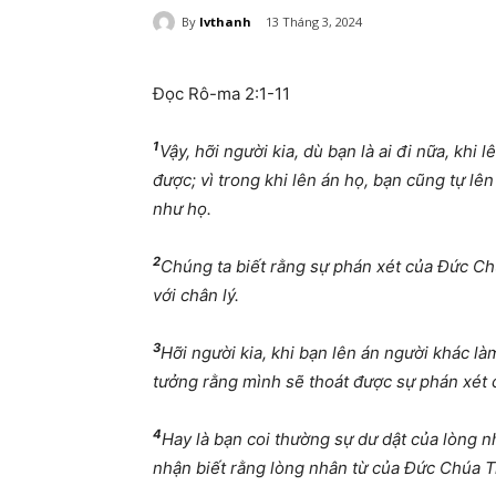
By
lvthanh
13 Tháng 3, 2024
Đọc Rô-ma 2:1-11
1
V
ậ
y, h
ỡ
i ng
ườ
i kia, dù b
ạ
n là ai
đ
i n
ữ
a, khi l
đượ
c; vì trong khi lên án h
ọ
, b
ạ
n c
ũ
ng t
ự
lên
nh
ư
h
ọ
.
2
Chúng ta bi
ế
t r
ằ
ng s
ự
phán xét c
ủ
a
Đứ
c Ch
v
ớ
i chân lý.
3
H
ỡ
i ng
ườ
i kia, khi b
ạ
n lên án ng
ườ
i khác là
t
ưở
ng r
ằ
ng mình s
ẽ
thoát
đượ
c s
ự
phán xét 
4
Hay là b
ạ
n coi th
ườ
ng s
ự
d
ư
d
ậ
t c
ủ
a lòng n
nh
ậ
n bi
ế
t r
ằ
ng lòng nhân t
ừ
c
ủ
a
Đứ
c Chúa T