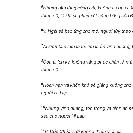
5
Nh
ư
ng t
ấ
m lòng c
ứ
ng c
ỏ
i, không
ă
n n
ă
n c
ủ
th
ị
nh n
ộ
, là khi s
ự
phán xét công b
ằ
ng c
ủ
a
Đ
6
vì Ngài s
ẽ
báo
ứ
ng cho m
ỗ
i ng
ườ
i tùy theo
7
Ai kiên tâm làm lành, tìm ki
ế
m vinh quang, t
8
Còn ai ích k
ỷ
, không vâng ph
ụ
c chân lý, mà
th
ị
nh n
ộ
.
9
Ho
ạ
n n
ạ
n và kh
ố
n kh
ổ
s
ẽ
giáng xu
ố
ng cho
ng
ườ
i Hi L
ạ
p.
10
Nh
ư
ng vinh quang, tôn tr
ọ
ng và bình an s
sau cho ng
ườ
i Hi L
ạ
p.
11
Vì
Đứ
c Chúa Tr
ờ
i không thiên v
ị
ai c
ả
.