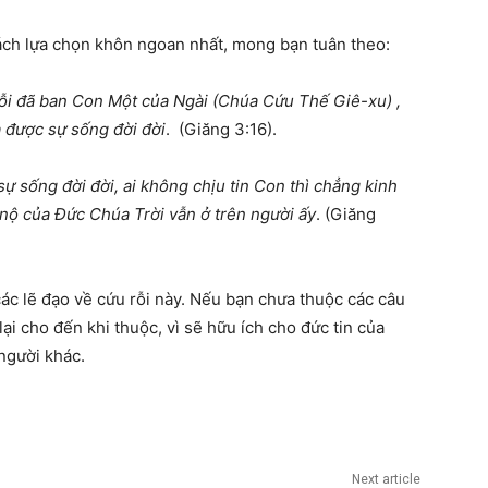
ách lựa chọn khôn ngoan nhất, mong bạn tuân theo:
ỗ
i
đ
ã ban Con M
ộ
t c
ủ
a Ngài
(
Chúa C
ứ
u Th
ế
Giê-xu
)
,
à
đượ
c s
ự
s
ố
ng
đờ
i
đờ
i
. (Giăng 3:16).
s
ự
s
ố
ng
đờ
i
đờ
i, ai không ch
ị
u tin Con thì ch
ẳ
ng kinh
 n
ộ
c
ủ
a
Đứ
c Chúa Tr
ờ
i v
ẫ
n
ở
trên ng
ườ
i
ấ
y
. (Giăng
ác lẽ đạo về cứu rỗi này. Nếu bạn chưa thuộc các câu
ại cho đến khi thuộc, vì sẽ hữu ích cho đức tin của
người khác.
Next article