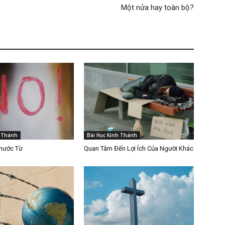
Một nửa hay toàn bộ?
h Thánh
Bài Học Kinh Thánh
Khước Từ
Quan Tâm Đến Lợi Ích Của Người Khác