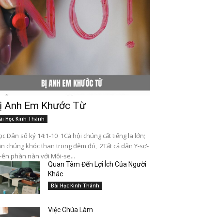
ị Anh Em Khước Từ
ài Học Kinh Thánh
c Dân số ký 14:1-10 1Cả hội chúng cất tiếng la lớn;
n chúng khóc than trong đêm đó, 2Tất cả dân Y-sơ-
-ên phàn nàn với Môi-se...
Quan Tâm Đến Lợi Ích Của Người
Khác
Bài Học Kinh Thánh
Việc Chúa Làm