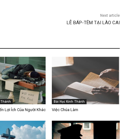
Next article
LỄ BÁP-TÊM TẠI LÀO CAI
h Thánh
Bài Học Kinh Thánh
n Lợi Ích Của Người Khác
Việc Chúa Làm