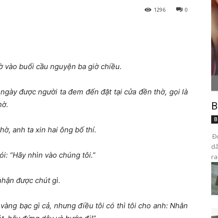
1296
0
ờ vào buổi cầu nguyện ba giờ chiều.
ngày được người ta đem đến đặt tại cửa đền thờ, gọi là
hờ.
B
B
ờ, anh ta xin hai ông bố thí.
Đọ
dâ
i: “Hãy nhìn vào chúng tôi.”
ra
nhận được chút gì.
vàng bạc gì cả, nhưng điều tôi có thì tôi cho anh: Nhân