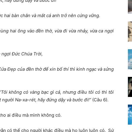
, hãy đứng dậy và bước đi!”
ức hai bàn chân và mắt cá anh trở nên cứng vững.
cùng hai ông vào đền thờ, vừa đi vừa nhảy, vừa ca ngợi
a ngợi Đức Chúa Trời,
Cửa Đẹp của đền thờ để xin bố thí thì kinh ngạc và sửng
Tôi không có vàng bạc gì cả, nhưng điều tôi có thì tôi
 người Na-xa-rét, hãy đứng dậy và bước
đi
!”
(Câu 6).
 cho ai điều mà mình không có.
vẫn có thể cho người khác điều mà họ luôn luôn có. Sứ