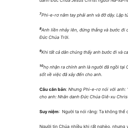
danh Đức Chúa Jêsus Christ người Na-xa-rét
7
Phi-e-rơ nắm tay phải anh và đỡ dậy. Lập t
8
Anh liền nhảy lên, đứng thẳng và bước đi 
Đức Chúa Trời.
9
Khi tất cả dân chúng thấy anh bước đi và c
10
họ nhận ra chính anh là người đã ngồi tại 
sốt về việc đã xảy đến cho anh.
Câu căn bản
:
Nhưng Phi-e-rơ nói với anh: “
cho anh: Nhân danh Đức Chúa Giê-xu Christ
Suy
niệm
: Người ta nói rằng: Ta không thể
Người tin Chúa nhiều khi rất nghèo, nhưng 