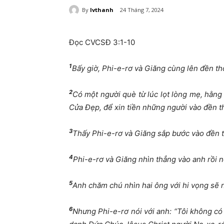
By
lvthanh
24 Tháng 7, 2024
Đọc CVCSĐ 3:1-10
1
Bấy giờ, Phi-e-rơ và Giăng cùng lên đền th
2
Có một người què từ lúc lọt lòng mẹ, hằng 
Cửa Đẹp, để xin tiền những người vào đền t
3
Thấy Phi-e-rơ và Giăng sắp bước vào đền th
4
Phi-e-rơ và Giăng nhìn thẳng vào anh rồi nó
5
Anh chăm chú nhìn hai ông với hi vọng sẽ 
6
Nhưng Phi-e-rơ nói với anh: “Tôi không có 