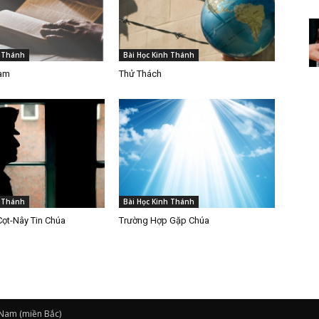
h Thánh
Bài Học Kinh Thánh
Làm
Thử Thách
h Thánh
Bài Học Kinh Thánh
Cọt-Nây Tin Chúa
Trường Hợp Gặp Chúa
 Nam (miền Bắc)