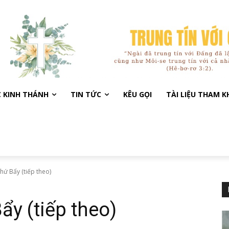
C KINH THÁNH
TIN TỨC
KÊU GỌI
TÀI LIỆU THAM 
hứ Bẩy (tiếp theo)
y (tiếp theo)