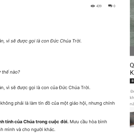
439
0
, vì sẽ được gọi là con Đức Chúa Trời.
Q
ư thế nào?
K
B
, vì sẽ được gọi là con của Đức Chúa Trời.
Đọ
kh
không phải là làm tín đồ của một giáo hội, nhưng chính
nà
nh tính của Chúa trong cuộc
đời.
Mưu cầu hòa bình
ính mình và cho người khác.