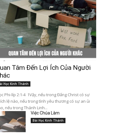
uan Tâm Đến Lợi Ích Của Người
hác
ài Học Kinh Thánh
c Phi-líp 2:1-4 1Vậy, nếu trong Đấng Christ có sự
ích lệ nào, nếu trong tình yêu thương có sự an ủi
o, nếu trong Thánh Linh...
Việc Chúa Làm
Bài Học Kinh Thánh