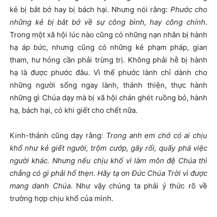
kẻ bị bắt bớ hay bị bách hại. Nhưng nói rằng:
Phước cho
những kẻ bị bắt bớ về sự công bình, hay công chính
.
Trong một xã hội lúc nào cũng có những nạn nhân bị hành
hạ áp bức, nhưng cũng có những kẻ phạm pháp, gian
tham, hư hỏng cần phải trừng trị. Không phải hễ bị hành
hạ là được phước đâu. Vì thế phước lành chỉ dành cho
những người sống ngay lành, thánh thiện, thực hành
những gì Chúa dạy mà bị xã hội chán ghét ruồng bỏ, hành
hạ, bách hại, có khi giết cho chết nữa.
Kinh-thánh cũng dạy rằng:
Trong anh em chớ có ai chịu
khổ như kẻ giết người, trộm cướp, gây rối, quấy phá việc
người khác. Nhưng nếu chịu khổ vì làm môn đệ Chúa thì
chẳng có gì phải hổ thẹn. Hãy tạ ơn Đức Chúa Trời vì được
mang danh Chúa
. Như vậy chúng ta phải ý thức rõ về
trường hợp chịu khổ của mình.