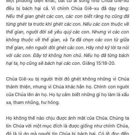
Một phương diện khác, bất cứ ai sống như Chúa Giê-xu
đều bị bách hại cả. Vì chính Chúa Giê-xu đã dạy rằng:
Nếu thế gian ghét các con, các con biết rằng họ cũng đã
từng ghét ta trước khi ghét các con. Nếu các con thuộc về
thế gian, người đời sẽ yêu quý các con. Nhưng vì các con
không thuộc về thế gian, và Ta đã chọn các con từ giữa
thế gian, nên người đời ghét các con. Hãy nhớ kỹ lời ta nói
với các con. Đầy tớ không hơn chủ. Nếu họ đã từng bách
hại ta, họ cũng sẽ bách hại các con
. Giăng 15:18-20.
Chúa Giê-xu bị người thời đó ghét không những vì Chúa
thánh thiện, nhưng vì Chúa khác hẳn họ. Chính con người
của Chúa lên án họ. Họ tự cảm biết những gì họ làm là xấu
xa, tham nhũng, hư hỏng.
Họ không thể nào chịu được ánh mắt của Chúa. Chúng ta
tin Chúa với một mục đích là được giống như chính Chúa,
đó là lý do mà người tin Chúa bị bách hại. Có lẽ đọc đến