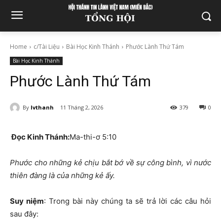
Home
c/Tài Liệu
Bài Học Kinh Thánh
Phước Lành Thứ Tám
Bài Học Kinh Thánh
Phước Lành Thứ Tám
By
lvthanh
11 Tháng 2, 2026
379
0
Đọc Kinh Thánh:
Ma-thi-ơ 5:10
Phước cho những kẻ chịu bắt bớ về sự công bình, vì nước
thiên đàng là của những kẻ ấy.
Suy niệm
: Trong bài này chúng ta sẽ trả lời các câu hỏi
sau đây: