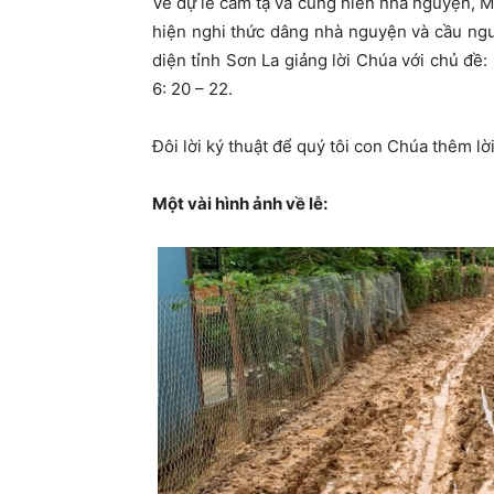
Về dự lễ cảm tạ và cung hiến nhà nguyện, M
hiện nghi thức dâng nhà nguyện và cầu ng
diện tỉnh Sơn La giảng lời Chúa với chủ đề
6: 20 – 22.
Đôi lời ký thuật để quý tôi con Chúa thêm lờ
Một vài hình ảnh về lễ: