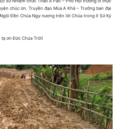
ục sư Nhiệm chức Thào A Páo – Phó Hội trưởng III thực
uyện chúc ơn. Truyền đạo Mùa A Khá – Trưởng ban đại
: Ngôi Đền Chúa Ngự nương trên lời Chúa trong II Sử Ký
i tạ ơn Đức Chúa Trời!