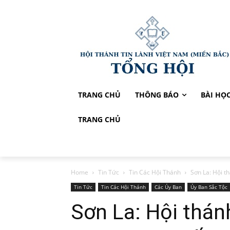
TRANG CHỦ
THÔNG BÁO
BÀI HỌ
TRANG CHỦ
Home
Tin Tức
Tin Các Hội Thánh
Sơn La: Hội t
Tin Tức
Tin Các Hội Thánh
Các Ủy Ban
Ủy Ban Sắc Tộc
Sơn La: Hội thá