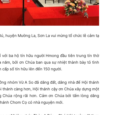
ú, huyện Mường La, Sơn La vui mừng tổ chức lễ cảm tạ
 với ba hộ tín hữu người Hmong đầu tiên trung tín thờ
 năm, bởi ơn Chúa ban qua sự nhiệt thành bày tỏ tình
 cấp số tín hữu lên đến 150 người.
ưởng nhóm Vừ A So đã dâng đất, dâng nhà để Hội thánh
Hội thánh càng hơn, Hội thánh cậy ơn Chúa xây dựng một
g Chúa rộng rãi hơn. Cảm ơn Chúa bởi tấm lòng dâng
i thánh Chom Cọ có nhà nguyện mới.