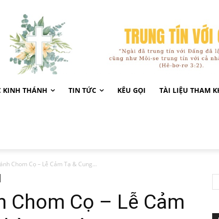
C KINH THÁNH
TIN TỨC
KÊU GỌI
TÀI LIỆU THAM 
hánh Chom Cọ – Lễ Cảm Tạ & Cung...
nh Chom Cọ – Lễ Cảm