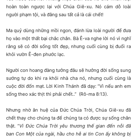
hoàn toàn ngược lại với Chúa Giê-xu. Nó cám dỗ loài
người phạm tội, và đằng sau tất cả là cái chết!
Ma quỷ dùng những mồi ngon, đánh lừa loài người để đưa
họ vào một thất bại chắc chắn. Bà Ê-va nghe lời nó vì nghĩ
rằng sẽ có đời sống tốt đẹp, nhưng cuối cùng bị đuổi ra
khỏi vườn Ê-đen phước lạc.
Người con hoang đàng tưởng đâu sẽ hưởng đời sống sung
sướng tự do khi ra khỏi nhà cha nó, nhưng cuối cùng là
cuộc đời đốn mạt. Lời Kinh Thánh đã dạy: “Vì nếu anh em
sống theo xác thịt thì phải chết..” (Rô-ma 8:13).
Nhưng nhờ ân huệ của Đức Chúa Trời, Chúa Giê-xu đã
chết thay cho chúng ta để chúng ta có được sự sống chân
thật. “
Vì Đức Chúa Trời yêu thương thế gian đến nỗi đã
ban Con Một của ngài, hầu cho hễ ai tin Con ấy không bị