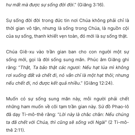
hư mất mà được sự sống đời đời
.” (Giăng 3:16).
Sự sống đời đời trong đức tin nơi Chúa không phải chỉ là
thời gian vô tận, nhưng là sống trong Chúa, là nguồn cội
của sự sống, thanh khiết vẹn toàn, đó mới là sự sống thật.
Chúa Giê-xu vào trần gian ban cho con người một sự
sống mới, gọi là đời sống sung mãn. Phúc âm Giăng ghi
rằng: “
Thật, Ta bảo thật các ngươi: Nếu hạt lúa mì không
rơi xuống đất và chết đi, nó vẫn chỉ là một hạt thôi; nhưng
nếu chết đi, nó được kết quả nhiều
.” (Giăng 12:24).
Muốn có sự sống sung mãn này, mỗi người phải chết
những ham muốn về cõi tạm trần gian này. Sứ đồ Phao-lô
đã dạy Ti-mô-thê rằng: “
Lời này là ch
ắ
c ch
ắ
n: Nếu chúng
ta đã chết với Chúa, thì cũng sẽ sống với Ngài
” (2 Ti-mô-
thê 2:11).