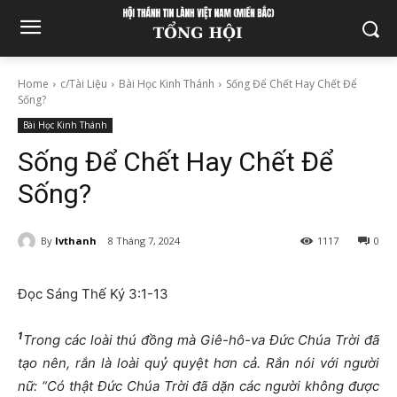
Home
c/Tài Liệu
Bài Học Kinh Thánh
Sống Để Chết Hay Chết Để
Sống?
Bài Học Kinh Thánh
Sống Để Chết Hay Chết Để
Sống?
By
lvthanh
8 Tháng 7, 2024
1117
0
Đọc Sáng Thế Ký 3:1-13
1
Trong các loài thú đồng mà Giê-hô-va Đức Chúa Trời đã
tạo nên, rắn là loài quỷ quyệt hơn cả. Rắn nói với người
nữ: “Có thật Đức Chúa Trời đã dặn các người không được