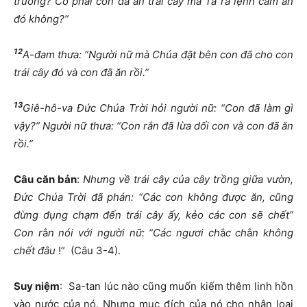
truồng? Có phải con đã ăn trái cây mà Ta ra lệnh cấm ăn
đó không?”
12
A-đam thưa: “Người nữ mà Chúa đặt bên con đã cho con
trái cây đó và con đã ăn rồi.”
13
Giê-hô-va Đức Chúa Trời hỏi người nữ: “Con đã làm gì
vậy?” Người nữ thưa: “Con rắn đã lừa dối con và con đã ăn
rồi.”
Câu căn bản
:
Nhưng về trái cây của cây trồng giữa vườn,
Đức Chúa Trời đã phán: “Các con không được ăn, cũng
đừng đụng chạm đến trái cây ấy, kẻo các con sẽ chết”
Con r
ắ
n nói với người nữ: “Các ngươi ch
ắ
c ch
ắ
n không
chết đâ
u
!” (Câu 3-4).
Suy niệm
: Sa-tan lúc nào cũng muốn kiếm thêm linh hồn
vào nước của nó. Nhưng mục đích của nó cho nhân loại