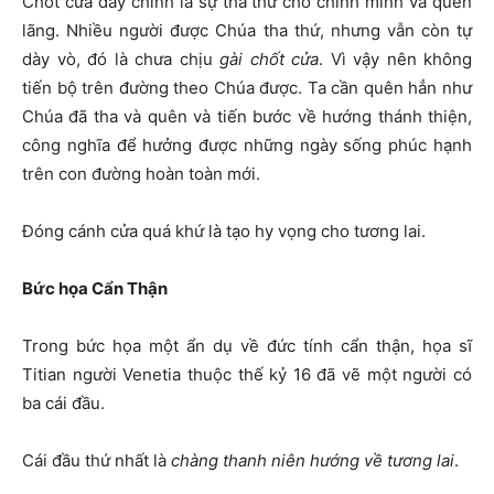
Chốt cửa đây chính là sự tha thứ cho chính mình và quên
lãng. Nhiều người được Chúa tha thứ, nhưng vẫn còn tự
dày vò, đó là chưa chịu
gài chốt cửa
. Vì vậy nên không
tiến bộ trên đường theo Chúa được. Ta cần quên hẳn như
Chúa đã tha và quên và tiến bước về hướng thánh thiện,
công nghĩa để hưởng được những ngày sống phúc hạnh
trên con đường hoàn toàn mới.
Đóng cánh cửa quá khứ là tạo hy vọng cho tương lai.
Bức họa Cẩn Thận
Trong bức họa một ẩn dụ về đức tính cẩn thận, họa sĩ
Titian người Venetia thuộc thế kỷ 16 đã vẽ một người có
ba cái đầu.
Cái đầu thứ nhất là
chàng thanh niên hướng về tương lai
.