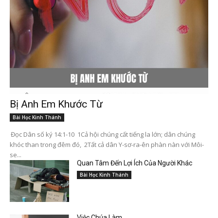
Bị Anh Em Khước Từ
Bài Học Kinh Thánh
Đọc Dân số ký 14:1-10 1Cả hội chúng cất tiếng la lớn; dân chúng
khóc than trong đêm đó, 2Tất cả dân Y-sơ-ra-ên phàn nàn với Môi-
se...
Quan Tâm Đến Lợi Ích Của Người Khác
Bài Học Kinh Thánh
Việc Chúa Làm