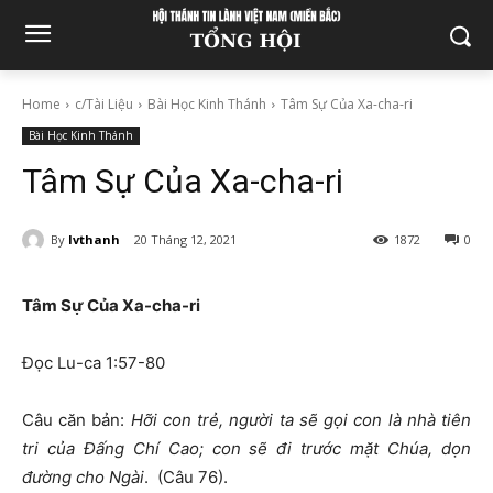
Home
c/Tài Liệu
Bài Học Kinh Thánh
Tâm Sự Của Xa-cha-ri
Bài Học Kinh Thánh
Tâm Sự Của Xa-cha-ri
By
lvthanh
20 Tháng 12, 2021
1872
0
Tâm Sự Của Xa-cha-ri
Đọc Lu-ca 1:57-80
Câu căn bản:
Hỡi con trẻ, người ta sẽ gọi con là nhà tiên
tri của Đấng Chí Cao; con sẽ đi trước mặt Chúa, dọn
đường cho Ngài
. (Câu 76).