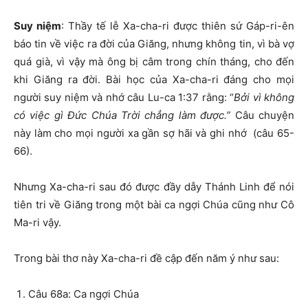
Suy niệm
: Thầy tế lễ Xa-cha-ri được thiên sứ Gáp-ri-ên
báo tin về việc ra đời của Giăng, nhưng không tin, vì bà vợ
quá già, vì vậy mà ông bị câm trong chín tháng, cho đến
khi Giăng ra đời. Bài học của Xa-cha-ri đáng cho mọi
người suy niệm và nhớ câu Lu-ca 1:37 rằng: “
Bởi vì không
có việc gì Đức Chúa Trời chẳng làm được.”
Câu chuyện
này làm cho mọi người xa gần sợ hãi và ghi nhớ (câu 65-
66).
Nhưng Xa-cha-ri sau đó được đầy dẫy Thánh Linh để nói
tiên tri về Giăng trong một bài ca ngợi Chúa cũng như Cô
Ma-ri vậy.
Trong bài thơ này Xa-cha-ri đề cập đến năm ý như sau:
Câu 68a: Ca ngợi Chúa