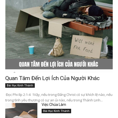
Quan Tâm Đến Lợi Ích Của Người Khác
Bài Học Kinh Thánh
Đọc Phi-líp 2:1-4 1Vậy, nếu trong Đấng Christ có sự khích lệ nào, nếu
trong tình yêu thương có sự an ủi nào, nếu trong Thánh Linh...
Việc Chúa Làm
Bài Học Kinh Thánh