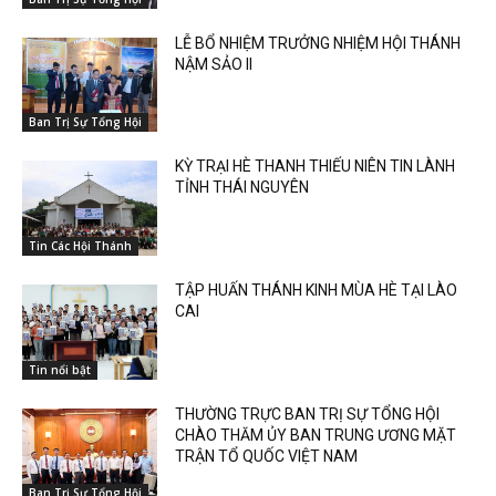
LỄ BỔ NHIỆM TRƯỞNG NHIỆM HỘI THÁNH
NẬM SẢO II
Ban Trị Sự Tổng Hội
KỲ TRẠI HÈ THANH THIẾU NIÊN TIN LÀNH
TỈNH THÁI NGUYÊN
Tin Các Hội Thánh
TẬP HUẤN THÁNH KINH MÙA HÈ TẠI LÀO
CAI
Tin nổi bật
THƯỜNG TRỰC BAN TRỊ SỰ TỔNG HỘI
CHÀO THĂM ỦY BAN TRUNG ƯƠNG MẶT
TRẬN TỔ QUỐC VIỆT NAM
Ban Trị Sự Tổng Hội