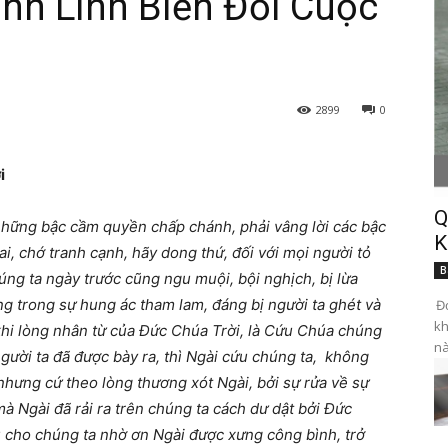
ánh Linh Biến Đổi Cuộc
2899
0
i
Q
 những bậc cầm quyền chấp chánh, phải vâng lời các bậc
K
ai, chớ tranh cạnh, hãy dong thứ, đối với mọi người tỏ
B
ng ta ngày trước cũng ngu muội, bội nghịch, bị lừa
ống trong sự hung ác tham lam, đáng bị người ta ghét và
Đọ
kh
hi lòng nhân từ của Đức Chúa Trời, là Cứu Chúa chúng
nà
người ta đã được bày ra, thì Ngài cứu chúng ta, không
 nhưng cứ theo lòng thương xót Ngài, bởi sự rửa về sự
à Ngài đã rải ra trên chúng ta cách dư dật bởi Đức
 cho chúng ta nhờ ơn Ngài được xưng công bình, trở