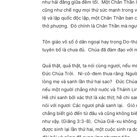
như hải đăng giữa đêm tối. Một Chân Thần l
cũng như chế ngự mọi thứ sức mạnh trong v
lệ và lập quốc độc lập, một Chân Thần ban 
thờ phượng. Đó chính là Chân Thần mà ngườ
Tôn giáo vô số ở dân ngoại hay trong Do-th
tuyên bố là chưa đủ. Chúa đã đàm đạo với một
Quả thật, quả thật, ta nói cùng ngươi, nếu m
Đức Chúa Trời. Ni-cô-đem thưa rằng: Người 
lòng mẹ và sanh lần thứ hai sao? Đức Chúa J
nếu một người chẳng nhờ nước và Thánh Li
Hễ chi sanh bởi xác thịt là xác thịt; hễ chi 
nói với ngươi: Các ngươi phải sanh lại. Gió
chẳng biết gió đến từ đâu và cũng không biế
như vậy. (Giăng 3:3-8). Chúa Giê-xu không 
được sinh lại lần thứ hai, một cuộc sinh ra