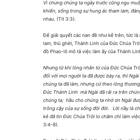
Vì chưng chúng ta ngày trước cũng ngu muội, 
khiến, sống trong sự hung ác tham lam, đáng
nhau.
(Tít 3:3).
Để giải quyết các nan đề như kể trên, tức là 
lam, thù ghét, Thánh Linh của Đức Chúa Trờ
đồ Phao-lô mô tả việc làm ấy của Thánh Lin
Nhưng từ khi lòng nhân từ của Đức Chúa Trờ
đối với mọi người ta đã được bày ra, thì Ng
chúng ta đã làm, nhưng cứ theo lòng thương x
Đức Thánh Linh mà Ngài đã rải ra trên chún
chúng ta; hầu cho chúng ta nhờ ơn Ngài đượ
trông cậy của sự sống đời đời. Lời nầy là 
kẻ đã tin Đức Chúa Trời lo chăm chỉ làm việc 
3:4-8).