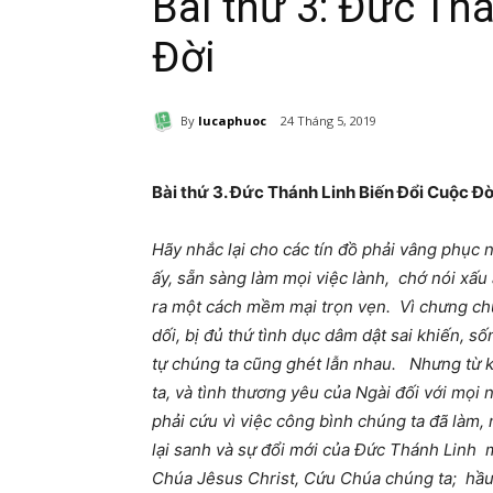
Bài thứ 3: Đức Th
Đời
By
lucaphuoc
24 Tháng 5, 2019
Bài thứ 3. Đức Thánh Linh Biến Đổi Cuộc Đờ
Hãy nhắc lại cho các tín đồ phải vâng phục
ấy, sẵn sàng làm mọi việc lành, chớ nói xấu 
ra một cách mềm mại trọn vẹn. Vì chưng chú
dối, bị đủ thứ tình dục dâm dật sai khiến, s
tự chúng ta cũng ghét lẫn nhau. Nhưng từ k
ta, và tình thương yêu của Ngài đối với mọi 
phải cứu vì việc công bình chúng ta đã làm,
lại sanh và sự đổi mới của Đức Thánh Linh m
Chúa Jêsus Christ, Cứu Chúa chúng ta; hầu