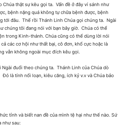
 Chúa thật sự kêu gọi ta. Vấn đề ở đây ví sánh như
ợc, bệnh nặng quá không tự chữa bệnh được, bệnh
 tới đâu. Thế rồi Thánh Linh Chúa gọi chúng ta. Ngài
ư chúng tôi đang nói với bạn bây giờ. Chúa có thể
n trong Kinh-thánh. Chúa cũng có thể dùng lời nói
ả các cơ hội như thất bại, cô đơn, khổ cực hoặc là
ng vẫn không ngoài mục đích kêu gọi.
i Ngài đuổi theo chúng ta. Thánh Linh của Chúa dò
 Đó là tính nổi loạn, kiêu căng, ích kỷ v.v và Chúa bảo
hức tỉnh và biết nan đề của mình tệ hại như thế nào. Sứ
a như sau: