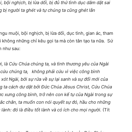
bội nghịch, bị lừa dối, bị đủ thứ tình dục dâm dật sai
 bị người ta ghét và tự chúng ta cũng ghét lẫn
ngu muội, bội nghịch, bị lừa dối, dục tình, gian ác, tham
i không những chỉ kêu gọi ta mà còn tân tạo ta nữa. Sứ
h như sau:
i, là Cứu Chúa chúng ta, và tình thương yêu của Ngài
ài cứu chúng ta, không phải cứu vì việc công bình
ót Ngài, bởi sự rửa về sự lại sanh và sự đổi mới của
g ta cách dư dật bởi Đức Chúa Jêsus Christ, Cứu Chúa
c xưng công bình, trở nên con kế tự của Ngài trong sự
chắc chắn, ta muốn con nói quyết sự đó, hầu cho những
lành: đó là điều tốt lành và có ích cho mọi người.
(Tít