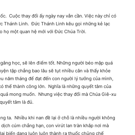
ốc. Cuộc thay đổi ấy ngày nay vẫn cần. Việc này chỉ có
c Thánh Linh. Đức Thánh Linh kêu gọi những kẻ lạc
ho họ một quan hệ mới với Đức Chúa Trời.
 gắng học, sẽ lên điểm tốt. Những người béo mập quá
uyện tập chẳng bao lâu sẽ tụt nhiều cân và thấy khỏe
iều năm tháng để đạt đến con người lý tưởng của mình,
 có thể thành công lớn. Nghĩa là những quyết tâm của
nh quả mong muốn. Nhưng việc thay đổi mà Chúa Giê-xu
quyết tâm là đủ.
úng ta. Nhiều khi nan đề lại ở chỗ là nhiều người không
dịch cúm chẳng hạn, con virút lan tràn khắp nơi mà
lại biến dạng luôn luôn thành ra thuốc chủng chế