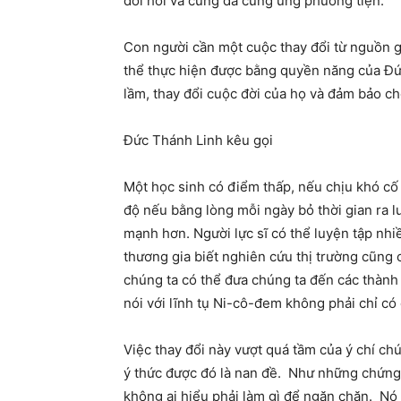
đòi hỏi và cũng đã cung ứng phương tiện.
Con người cần một cuộc thay đổi từ nguồn g
thể thực hiện được bằng quyền năng của Đứ
lầm, thay đổi cuộc đời của họ và đảm bảo c
Đức Thánh Linh kêu gọi
Một học sinh có điểm thấp, nếu chịu khó cố
độ nếu bằng lòng mỗi ngày bỏ thời gian ra l
mạnh hơn. Người lực sĩ có thể luyện tập nh
thương gia biết nghiên cứu thị trường cũng
chúng ta có thể đưa chúng ta đến các thà
nói với lĩnh tụ Ni-cô-đem không phải chỉ có 
Việc thay đổi này vượt quá tầm của ý chí ch
ý thức được đó là nan đề. Như những chứng 
không ai hiểu phải làm gì để ngăn chặn. Nó 