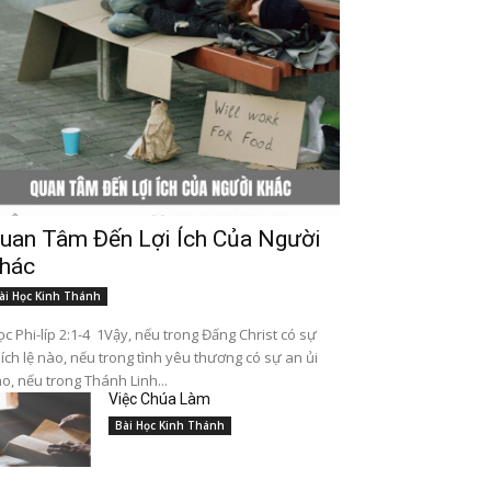
uan Tâm Đến Lợi Ích Của Người
hác
ài Học Kinh Thánh
c Phi-líp 2:1-4 1Vậy, nếu trong Đấng Christ có sự
ích lệ nào, nếu trong tình yêu thương có sự an ủi
o, nếu trong Thánh Linh...
Việc Chúa Làm
Bài Học Kinh Thánh