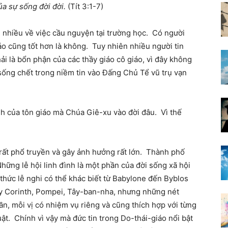
ủa sự sống đời đời.
(Tít 3:1-7)
i nhiều về việc cầu nguyện tại trường học. Có người
áo cũng tốt hơn là không. Tuy nhiên nhiều người tin
ải là bổn phận của các thầy giáo cô giáo, vì đây không
 sống chết trong niềm tin vào Đấng Chủ Tể vũ trụ vạn
ành của tôn giáo mà Chúa Giê-xu vào đời đâu. Vì thế
 rất phổ truyền và gây ảnh hưởng rất lớn. Thành phố
ững lễ hội linh đình là một phần của đời sống xã hội
thức lễ nghi có thể khác biết từ Babylone đến Byblos
y Corinth, Pompei, Tây-ban-nha, nhưng những nét
hần, mỗi vị có nhiệm vụ riêng và cũng thích hợp với từng
uật. Chính vì vậy mà đức tin trong Do-thái-giáo nổi bật