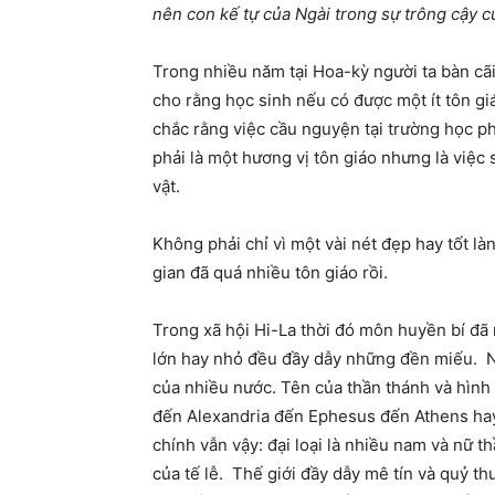
nên con kế tự của Ngài trong sự trông cậy c
Trong nhiều năm tại Hoa-kỳ người ta bàn cã
cho rằng học sinh nếu có được một ít tôn gi
chắc rằng việc cầu nguyện tại trường học ph
phải là một hương vị tôn giáo nhưng là việc
vật.
Không phải chỉ vì một vài nét đẹp hay tốt l
gian đã quá nhiều tôn giáo rồi.
Trong xã hội Hi-La thời đó môn huyền bí đã
lớn hay nhỏ đều đầy dẫy những đền miếu. Nh
của nhiều nước. Tên của thần thánh và hình 
đến Alexandria đến Ephesus đến Athens ha
chính vẫn vậy: đại loại là nhiều nam và nữ t
của tế lễ. Thế giới đầy dẫy mê tín và quỷ th