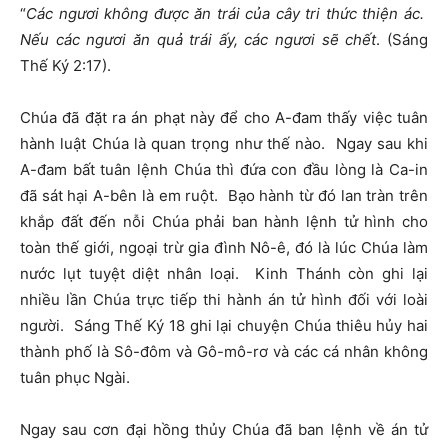
“
Các ngươi không được ăn trái của cây tri thức thiện ác.
Nếu các ngươi ăn quả trái ấy, các ngươi sẽ chết
. (Sáng
Thế Ký 2:17).
Chúa đã đặt ra án phạt này để cho A-đam thấy việc tuân
hành luật Chúa là quan trọng như thế nào. Ngay sau khi
A-đam bất tuân lệnh Chúa thì đứa con đầu lòng là Ca-in
đã sát hại A-bên là em ruột. Bạo hành từ đó lan tràn trên
khắp đất đến nỗi Chúa phải ban hành lệnh tử hình cho
toàn thế giới, ngoại trừ gia đình Nô-ê, đó là lúc Chúa làm
nước lụt tuyệt diệt nhân loại. Kinh Thánh còn ghi lại
nhiều lần Chúa trực tiếp thi hành án tử hình đối với loài
người. Sáng Thế Ký 18 ghi lại chuyện Chúa thiêu hủy hai
thành phố là Sô-đôm và Gô-mô-rơ và các cá nhân không
tuân phục Ngài.
Ngay sau cơn đại hồng thủy Chúa đã ban lệnh về án tử