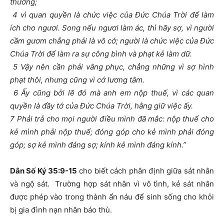
thưởng;
4 vì quan quyền là chức việc của Đức Chúa Trời để làm
ích cho ngươi. Song nếu ngươi làm ác, thì hãy sợ, vì người
cầm gươm chẳng phải là vô cớ; người là chức việc của Đức
Chúa Trời để làm ra sự công bình và phạt kẻ làm dữ.
5 Vậy nên cần phải vâng phục, chẳng những vì sợ hình
phạt thôi, nhưng cũng vì cớ lương tâm.
6 Ấy cũng bởi lẽ đó mà anh em nộp thuế, vì các quan
quyền là đầy tớ của Đức Chúa Trời, hằng giữ việc ấy.
7 Phải trả cho mọi người điều mình đã mắc: nộp thuế cho
kẻ mình phải nộp thuế; đóng góp cho kẻ mình phải đóng
góp; sợ kẻ mình đáng sợ; kính kẻ mình đáng kính.”
Dân Số Ký 35:9-15
cho biết cách phân định giữa sát nhân
và ngộ sát. Trường hợp sát nhân vì vô tình, kẻ sát nhân
được phép vào trong thành ẩn náu để sinh sống cho khỏi
bị gia đình nạn nhân báo thù.