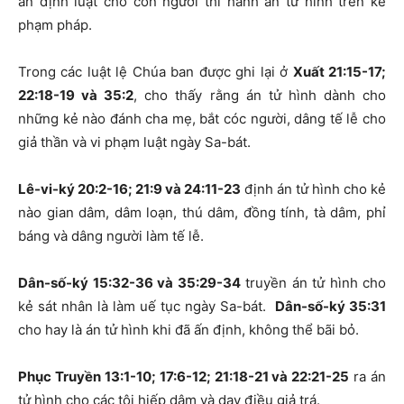
ấn định luật cho con người thi hành án tử hình trên kẻ
phạm pháp.
Trong các luật lệ Chúa ban được ghi lại ở
Xuất 21:15-17;
22:18-19 và 35:2
, cho thấy rằng án tử hình dành cho
những kẻ nào đánh cha mẹ, bắt cóc người, dâng tế lễ cho
giả thần và vi phạm luật ngày Sa-bát.
Lê-vi-ký 20:2-16; 21:9 và 24:11-23
định án tử hình cho kẻ
nào gian dâm, dâm loạn, thú dâm, đồng tính, tà dâm, phỉ
báng và dâng người làm tế lễ.
Dân-số-ký 15:32-36 và 35:29-34
truyền án tử hình cho
kẻ sát nhân là làm uế tục ngày Sa-bát.
Dân-số-ký 35:31
cho hay là án tử hình khi đã ấn định, không thể bãi bỏ.
Phục Truyền 13:1-10; 17:6-12; 21:18-21 và 22:21-25
ra án
tử hình cho các tội hiếp dâm và dạy điều giả trá.