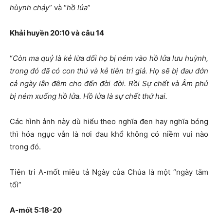
hùynh cháy
” và “
hồ lửa
”
Khải huyền 20:10 và câu 14
“
Còn ma quỷ là kẻ lừa dối họ bị ném vào hồ lửa lưu huỳnh,
trong đó đã có con thú và kẻ tiên tri giả. Họ sẽ bị đau đớn
cả ngày lẫn đêm cho đến đời đời.
Rồi Sự chết và Âm phủ
bị ném xuống hồ lửa. Hồ lửa là sự chết thứ hai.
Các hình ảnh này dù hiểu theo nghĩa đen hay nghĩa bóng
thì hỏa ngục vẫn là nơi đau khổ không có niềm vui nào
trong đó.
Tiên tri A-mốt miêu tả Ngày của Chúa là một “ngày tăm
tối”
A-mốt 5:18-20