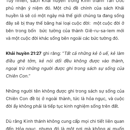
Tuy nhiên, sách Khải huyền trong Kinh thánh Tân Ước
phủ nhận ý niệm đó. Một chủ đề chính của sách Khải
huyền là sẽ có một ngày mà thế giới chúng ta đang sống
đây sẽ bị thay thế bằng hai loại cuộc đời: một cuộc đời ở
bên trong bốn bức tường của thành Giê-ru-sa-lem mới
và một cuộc đời khác sống bên ngoài các bức tường đó.
Khải huyền 21:27
ghi rằng: “
Tất cả những kẻ ô uế, kẻ làm
điều ghê tởm, kẻ nói dối đều không được vào thành,
ngoại trừ những người được ghi trong sách sự sống của
Chiên Con.
”
Những người tên không được ghi trong sách sự sống của
Chiên Con đề bị ở ngoài thành, tức là hỏa ngục, và cuộc
đời ấy không phải là tiếp tục kinh nghiệm sống trên đất.
Dù rằng Kinh thánh không cung cấp mọi chi tiết liên quan
đến Hỏa ngục, nhưng đó là một nơi mà không ai muốn