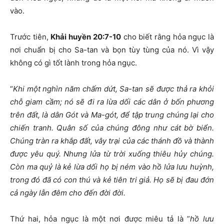
vào.
Trước tiên,
Khải huyền 20:7-10
cho biết rằng hỏa ngục là
nơi chuẩn bị cho Sa-tan và bọn tùy tùng của nó. Vì vậy
không có gì tốt lành trong hỏa ngục.
“
Khi một nghìn năm chấm dứt, Sa-tan sẽ được thả ra khỏi
chỗ giam cầm;
nó sẽ đi ra lừa dối các dân ở bốn phương
trên đất, là dân Gót và Ma-gót, để tập trung chúng lại cho
chiến tranh. Quân số của chúng đông như cát bờ biển.
Chúng tràn ra khắp đất, vây trại của các thánh đồ và thành
được yêu quý. Nhưng lửa từ trời xuống thiêu hủy chúng.
Còn ma quỷ là kẻ lừa dối họ bị ném vào hồ lửa lưu huỳnh,
trong đó đã có con thú và kẻ tiên tri giả. Họ sẽ bị đau đớn
cả ngày lẫn đêm cho đến đời đời.
Thứ hai, hỏa ngục là một nơi được miêu tả là ”
hồ lưu