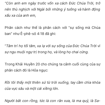
“
C
ò
n anh em ng
à
y tr
ướ
c v
ố
n xa c
á
ch
Đứ
c Ch
ú
a Tr
ờ
i, tr
ở
n
ê
n th
ù
ngh
ị
ch v
ớ
i Ng
à
i b
ở
i nh
ữ
ng
ý
t
ưở
ng v
à
h
à
nh
độ
ng
x
ấ
u xa c
ủ
a anh em,
Phân cách như thế là phân cách với “sự sống mà Chúa
ban” như Ê-phê-sô 4:18 đã ghi:
“
T
â
m tr
í
h
ọ
t
ố
i t
ă
m, xa l
ạ
v
ớ
i s
ự
s
ố
ng c
ủ
a
Đứ
c Ch
ú
a Tr
ờ
i v
ì
s
ự
ngu mu
ộ
i ng
ự
tr
ị
trong h
ọ
, v
à
l
ò
ng h
ọ
chai c
ứ
ng.
Trong Khải Huyền 20 cho chúng ta cảnh cuối cùng của sự
phân cách đó là Hỏa ngục:
Rồi tôi thấy một thiên sứ từ trời xuống, tay cầm chìa khóa
của vực sâu và một cái xiềng lớn.
Người bắt con rồng, tức là con rắn xưa, là ma quỷ, là Sa-