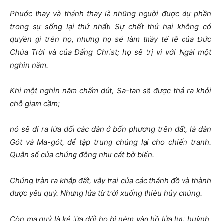
Phước thay và thánh thay là những người được dự phần
trong sự sống lại thứ nhất! Sự chết thứ hai không có
quyền gì trên họ, nhưng họ sẽ làm thầy tế lễ của Đức
Chúa Trời và của Đấng Christ; họ sẽ trị vì với Ngài một
nghìn năm.
Khi một nghìn năm chấm dứt, Sa-tan sẽ được thả ra khỏi
chỗ giam cầm;
nó sẽ đi ra lừa dối các dân ở bốn phương trên đất, là dân
Gót và Ma-gót, để tập trung chúng lại cho chiến tranh.
Quân số của chúng đông như cát bờ biển.
Chúng tràn ra khắp đất, vây trại của các thánh đồ và thành
được yêu quý. Nhưng lửa từ trời xuống thiêu hủy chúng.
Còn ma quỷ là kẻ lừa dối họ bị ném vào hồ lửa lưu huỳnh,