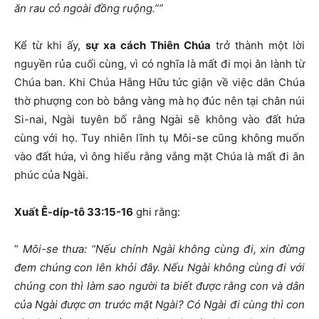
ăn rau cỏ ngoài đồng ruộng.””
Kể từ khi ấy,
sự xa cách Thiên Chúa
trở thành một lời
nguyền rủa cuối cùng, vì có nghĩa là mất đi mọi ân lành từ
Chúa ban. Khi Chúa Hằng Hữu tức giận về việc dân Chúa
thờ phượng con bò bằng vàng mà họ đúc nên tại chân núi
Si-nai, Ngài tuyên bố rằng Ngài sẽ không vào đất hứa
cùng với họ. Tuy nhiên lĩnh tụ Môi-se cũng không muốn
vào đất hứa, vì ông hiểu rằng vắng mặt Chúa là mất đi ân
phúc của Ngài.
Xuất Ê-díp-tô 33:15-16
ghi rằng:
”
Môi-se thưa: “Nếu chính Ngài không cùng đi, xin đừng
đem chúng con lên khỏi đây.
Nếu Ngài không cùng đi với
chúng con thì làm sao người ta biết được rằng con và dân
của Ngài được ơn trước mặt Ngài? Có Ngài đi cùng thì con