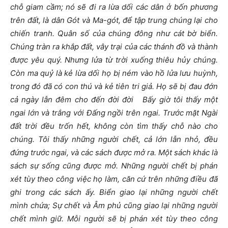
chỗ giam cầm
;
nó sẽ đi ra lừa dối các dân ở bốn phương
trên đất, là dân Gót và Ma-gót, để tập trung chúng lại cho
chiến tranh. Quân số của chúng đông như cát bờ biển.
Chúng tràn ra khắp đất, vây trại của các thánh đồ và thành
được yêu quý. Nhưng lửa từ trời xuống thiêu hủy chúng.
Còn ma quỷ là kẻ lừa dối họ bị ném vào hồ lửa lưu huỳnh,
trong đó đã có con thú và kẻ tiên tri giả. Họ sẽ bị đau đớn
cả ngày lẫn đêm cho đến đời đời Bấy giờ tôi thấy một
ngai lớn và trắng với Đấng ngồi trên ngai. Trước mặt Ngài
đất trời đều trốn hết, không còn tìm thấy chỗ nào cho
chúng.
Tôi thấy những người chết, cả lớn lẫn nhỏ, đều
đứng trước ngai, và các sách được mở ra. Một sách khác là
sách sự sống cũng được mở. Những người chết bị phán
xét tùy theo công việc họ làm, căn cứ trên những điều đã
ghi trong các sách ấy.
Biển giao lại những người chết
mình chứa; Sự chết và Âm phủ cũng giao lại những người
chết mình giữ. Mỗi người sẽ bị phán xét tùy theo công