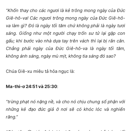
“Khốn thay cho các ngươi là kẻ trông mong ngày của Đức
Giê-hô-va!
Các ngươi trông mong ngày của Đức Giê-hô-
va làm gì?
Đó là ngày tối tăm chứ không phải là ngày tươi
sáng.
Giống như một người chạy trốn sư tử
l
ại gặp con
gấu;
k
hi bước vào nhà dựa tay trên vách
t
hì lại bị rắn cắn.
Chẳng phải ngày của Đức Giê-hô-va là ngày tối tăm,
không ánh sáng,
n
gày mù mịt, không tia sáng đó sao?
Chúa Giê-xu miêu tả hỏa ngục là:
Ma-thi-ơ 24:51 và 25:30
:
“
trừng phạt nó nặng nề, và cho nó chịu chung số phận với
những kẻ đạo đức giả ở nơi sẽ có khóc lóc và nghiến
răng.”