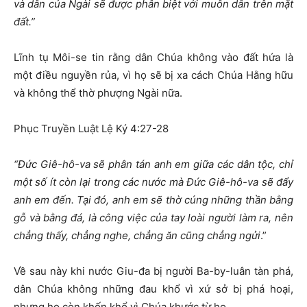
và dân của Ngài sẽ được phân biệt với muôn dân trên mặt
đất.”
Lĩnh tụ Môi-se tin rằng dân Chúa không vào đất hứa là
một điều nguyền rủa, vì họ sẽ bị xa cách Chúa Hằng hữu
và không thể thờ phượng Ngài nữa.
Phục Truyền Luật Lệ Ký 4:27-28
“
Đức Giê-hô-va sẽ phân tán anh em giữa các dân tộc, chỉ
một số ít còn lại trong các nước mà Đức Giê-hô-va sẽ đẩy
anh em đến
.
Tại đó, anh em sẽ thờ cúng những thần bằng
gỗ và bằng đá, là công việc của tay loài người làm ra, nên
chẳng thấy, chẳng nghe, chẳng ăn cũng chẳng ngửi
.”
Về sau này khi nước Giu-đa bị người Ba-by-luân tàn phá,
dân Chúa không những đau khổ vì xứ sở bị phá hoại,
nhưng họ còn khốn khổ vì Chúa khước từ họ.