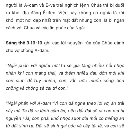
người là A-đam và Ê-va trái nghịch lệnh Chúa thì bị đuổi
ra khỏi địa đàng Ê-đen. Việc này không có nghĩa là rời
khỏi một nơi đẹp nhất trên mặt đất nhưng còn là bị ngăn
cách với Chúa và các ân phúc của Ngài.
Sá
ng thế 3:16-19
ghi các lời nguyền rủa của Chúa dành
cho vợ chồng A-đam:
“
Ngài phán với người nữ:“Ta sẽ gia tăng nhiều nỗi nhọc
nhằn khi con mang thai,
v
à thêm nhiều đau đớn mỗi khi
con sinh đẻ.Tuy nhiên, con vẫn ước muốn sống bên
chồng,
v
à chồng sẽ cai trị con
.”
“Ngài phán với A-đam “Vì con đã nghe theo lời vợ,
ă
n trái
cây mà Ta đã ra lệnh cấm ăn,
n
ên đất đai sẽ vì con mà bị
nguyền rủa;
c
on phải khổ nhọc suốt đời mới có miếng ăn
từ đất sinh ra.
Đất sẽ sinh gai góc và cây tật lê,
v
à con sẽ