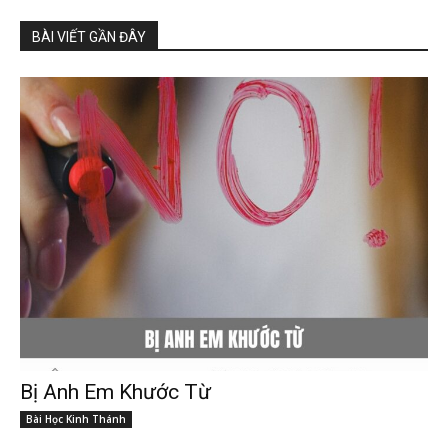
BÀI VIẾT GẦN ĐÂY
Bị Anh Em Khước Từ
Bài Học Kinh Thánh