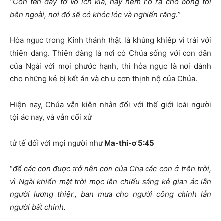
“Còn tên đầy tớ vô ích kia, hãy ném nó ra chỗ bóng tối
bên ngoài, nơi đó sẽ có khóc lóc và nghiến răng.”
Hỏa ngục trong Kinh thánh thật là khủng khiếp vì trái với
thiên đàng. Thiên đàng là nơi có Chúa sống với con dân
của Ngài với mọi phước hạnh, thì hỏa ngục là nơi dành
cho những kẻ bị kết án và chịu cơn thịnh nộ của Chúa.
Hiện nay, Chúa vẫn kiên nhẫn đối với thế giới loài người
tội ác này, và vẫn đối xử
tử tế đối với mọi người như
Ma-thi-ơ 5:45
“
để các con được trở nên con của Cha các con ở trên trời,
vì Ngài khiến mặt trời mọc lên chiếu sáng kẻ gian ác lẫn
người lương thiện, ban mưa cho người công chính lẫn
người bất chính.