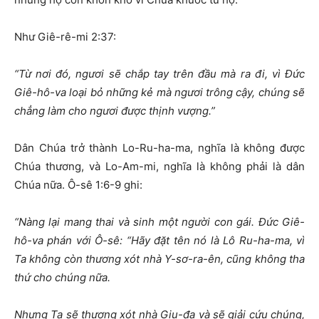
Như Giê-rê-mi 2:37:
“
Từ nơi đó, ngươi sẽ chắp tay trên đầu
m
à ra đi,
v
ì Đức
Giê-hô-va loại bỏ những kẻ mà ngươi trông cậy,
c
húng sẽ
chẳng làm cho ngươi được thịnh vượng.”
Dân Chúa trở thành Lo-Ru-ha-ma, nghĩa là không được
Chúa thương, và Lo-Am-mi, nghĩa là không phải là dân
Chúa nữa. Ô-sê 1:6-9 ghi:
“
Nàng lại mang thai và sinh một người con gái. Đức Giê-
hô-va phán với Ô-sê: “Hãy đặt tên nó là Lô Ru-ha-ma, vì
Ta không còn thương xót nhà Y-sơ-ra-ên, cũng không tha
thứ cho chúng nữa
.
Nhưng Ta sẽ thương xót nhà Giu-đa và sẽ giải cứu chúng,