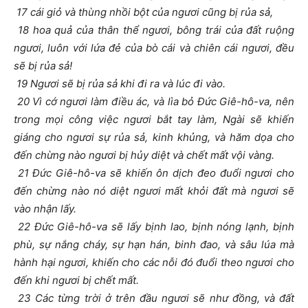
17 cái giỏ và thùng nhồi bột của ngươi cũng bị rủa sả,
18 hoa quả của thân thể ngươi, bông trái của đất ruộng
ngươi, luôn với lứa đẻ của bò cái và chiên cái ngươi, đều
sẽ bị rủa sả!
19 Ngươi sẽ bị rủa sả khi đi ra và lúc đi vào.
20 Vì cớ ngươi làm điều ác, và lìa bỏ Đức Giê-hô-va, nên
trong mọi công việc ngươi bắt tay làm, Ngài sẽ khiến
giáng cho ngươi sự rủa sả, kinh khủng, và hăm dọa cho
đến chừng nào ngươi bị hủy diệt và chết mất vội vàng.
21 Đức Giê-hô-va sẽ khiến ôn dịch đeo đuổi ngươi cho
đến chừng nào nó diệt ngươi mất khỏi đất mà ngươi sẽ
vào nhận lấy.
22 Đức Giê-hô-va sẽ lấy bịnh lao, bịnh nóng lạnh, bịnh
phù, sự nắng cháy, sự hạn hán, binh đao, và sâu lúa mà
hành hại ngươi, khiến cho các nỗi đó đuổi theo ngươi cho
đến khi ngươi bị chết mất.
23 Các từng trời ở trên đầu ngươi sẽ như đồng, và đất