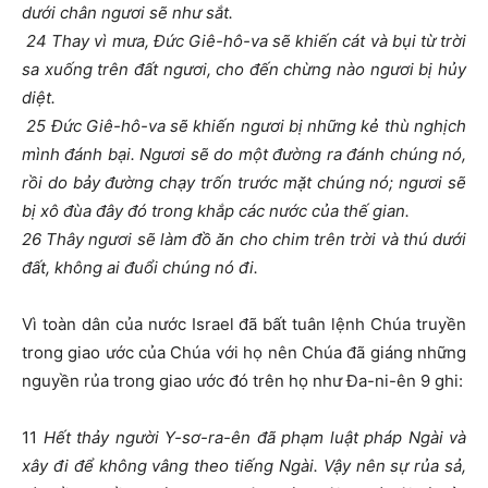
dưới chân ngươi sẽ như sắt.
24 Thay vì mưa, Đức Giê-hô-va sẽ khiến cát và bụi từ trời
sa xuống trên đất ngươi, cho đến chừng nào ngươi bị hủy
diệt.
25 Đức Giê-hô-va sẽ khiến ngươi bị những kẻ thù nghịch
mình đánh bại. Ngươi sẽ do một đường ra đánh chúng nó,
rồi do bảy đường chạy trốn trước mặt chúng nó; ngươi sẽ
bị xô đùa đây đó trong khắp các nước của thế gian.
26 Thây ngươi sẽ làm đồ ăn cho chim trên trời và thú dưới
đất, không ai đuổi chúng nó đi.
Vì toàn dân của nước Israel đã bất tuân lệnh Chúa truyền
trong giao ước của Chúa với họ nên Chúa đã giáng những
nguyền rủa trong giao ước đó trên họ như Đa-ni-ên 9 ghi:
11
Hết thảy người Y-sơ-ra-ên đã phạm luật pháp Ngài và
xây đi để không vâng theo tiếng Ngài. Vậy nên sự rủa sả,