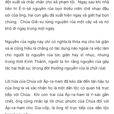
đột xuất và chắc chắn cho kẻ phạm tội. Ngay sau khi nhà
tiên tri Ê-li-sê nguyền rủa bọn thiếu niên chế nhạo đầu
sói của ông, hai con gấu đã xuất hiện ngay và giết hại bọn
chúng. Chúa Giê-xu từng nguyền rủa một cây vả và nó
khô đi ngay trong một ngày.
Nguyền rủa ngày nay chỉ có nghĩa là thóa mạ cho hả giận
và ai cũng hiểu là chẳng có tác dụng nào ngoài ra việc làm
cho người bị nguyền rủa tức giận hay sỉ nhục, nhưng
trong thời Kinh Thánh, người ta tin rằng nguyền rủa gây
tác hại thật sự. (
trong đời thường nguyền rủa là chửi rủa
)
Lời hứa của Chúa với Áp-ra-ham đã kéo dài đến tận hậu tự
của ông ta và xác nhận họ là một dân tộc có quan hệ trực
tiếp với Chúa. Khi con trai của Áp-ra-ham là Y-sác gần
chết, ông cũng nhắc lại lời chúc phước của Chúa đối với
Áp-ra-ham cho Gia-cốp, là ông tổ trực tiếp của dân tộc