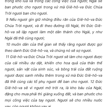
trong kho lúa và trong các công việc của ngươi; Ngài sẽ
ban phước cho ngươi trong xứ mà Giê-hô-va Đức Chúa
Trời ngươi ban cho ngươi.
9 Nếu ngươi gìn giữ những điều răn của Giê-hô-va Đức
Chúa Trời ngươi, và đi theo đường lối Ngài, thì Đức Giê-
hô-va sẽ lập ngươi làm một dân thánh cho Ngài, y như
Ngài đã thề cùng ngươi;
10 muôn dân của thế gian sẽ thấy rằng ngươi được gọi
theo danh Đức Giê-hô-va, và chúng nó sẽ sợ ngươi.
11 Giê-hô-va Đức Chúa Trời ngươi sẽ làm cho ngươi được
của cải nhiều dư dật, khiến cho hoa quả của thân thể
ngươi, sản vật của sinh súc, và bông trái của đất ruộng
ngươi được sanh nhiều thêm trong xứ mà Đức Giê-hô-va
đã thề cùng các tổ phụ ngươi để ban cho ngươi. 12 Đức
Giê-hô-va sẽ vì ngươi mở trời ra, là kho báu của Ngài,
đặng cho mưa phải thì giáng xuống đất, và ban phước cho
mọi công việc của tay ngươi. Ngươi sẽ cho nhiều nước
vay, còn ngươi không vay ai.