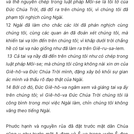
và thề nguyền chép trong luật pháp Môi-se là tôi tớ của
Đức Chúa Trời, đã đổ ra trên chúng tôi, vì chúng tôi đã
phạm tội nghịch cùng Ngài.
12
Ngài đã làm cho chắc các lời đã phán nghịch cùng
chúng tôi, cùng các quan án đã đoán xét chúng tôi, mà
khiến tai vạ lớn đến trên chúng tôi; vì khắp dưới trời chẳng
hề có tai vạ nào giống như đã làm ra trên Giê-ru-sa-lem.
13 Cả tai vạ nầy đã đến trên chúng tôi như có chép trong
luật pháp Môi-se; mà chúng tôi cũng không nài xin ơn của
Giê-hô-va Đức Chúa Trời mình, đặng xây bỏ khỏi sự gian
ác mình và thấu rõ đạo thật của Ngài.
14 Bởi cớ đó, Đức Giê-hô-va ngắm xem và giáng tai vạ ấy
trên chúng tôi; vì Giê-hô-va Đức Chúa Trời chúng tôi là
công bình trong mọi việc Ngài làm, chỉn chúng tôi không
vâng theo tiếng Ngài.
Phước hạnh và nguyền rủa đã đặt trước mặt dân Chúa
cũng y như trước mặt A-đam và Ê-va trong vườn Ê-đen