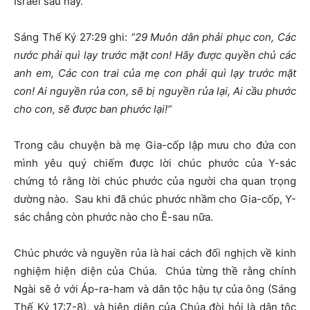
Israel sau này.
Sáng Thế Ký 27:29 ghi:
“29 Muôn dân phải phục con, Các
nước phải quì lạy trước mặt con! Hãy được quyền chủ các
anh em, Các con trai của mẹ con phải quì lạy trước mặt
con! Ai nguyền rủa con, sẽ bị nguyền rủa lại, Ai cầu phước
cho con, sẽ được ban phước lại!”
Trong câu chuyện bà mẹ Gia-cốp lập mưu cho đứa con
mình yêu quý chiếm được lời chúc phước của Y-sác
chứng tỏ rằng lời chúc phước của người cha quan trọng
dường nào. Sau khi đã chúc phước nhầm cho Gia-cốp, Y-
sác chẳng còn phước nào cho Ê-sau nữa.
Chúc phước và nguyền rủa là hai cách đối nghịch về kinh
nghiệm hiện diện của Chúa. Chúa từng thề rằng chính
Ngài sẽ ở với Áp-ra-ham và dân tộc hậu tự của ông (Sáng
Thế Ký 17:7-8), và hiện diện của Chúa đòi hỏi là dân tộc