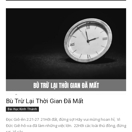
Bù Trừ Lại Thời Gian Đã Mất
Bài Học Kinh Thánh
Đọc Giô-ên 2:21-27 21Hỡi đất, đừng sợ! Hãy vui mừng hoan hỉ, Vì
Đức Giê-hô-va đã làm những việc lớn. 22Hỡi các loài thú đồng, đừng
sợ, Vì các...