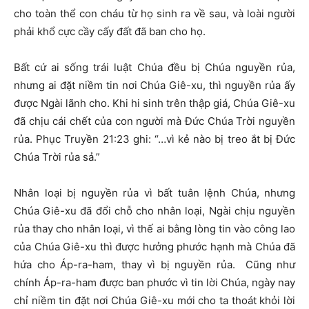
cho toàn thể con cháu từ họ sinh ra về sau, và loài người
phải khổ cực cầy cấy đất đã ban cho họ.
Bất cứ ai sống trái luật Chúa đều bị Chúa nguyền rủa,
nhưng ai đặt niềm tin nơi Chúa Giê-xu, thì nguyền rủa ấy
được Ngài lãnh cho. Khi hi sinh trên thập giá, Chúa Giê-xu
đã chịu cái chết của con người mà Đức Chúa Trời nguyền
rủa. Phục Truyền 21:23 ghi: “…vì kẻ nào bị treo ắt bị Đức
Chúa Trời rủa sả.”
Nhân loại bị nguyền rủa vì bất tuân lệnh Chúa, nhưng
Chúa Giê-xu đã đổi chỗ cho nhân loại, Ngài chịu nguyền
rủa thay cho nhân loại, vì thế ai bằng lòng tin vào công lao
của Chúa Giê-xu thì được hưởng phước hạnh mà Chúa đã
hứa cho Áp-ra-ham, thay vì bị nguyền rủa. Cũng như
chính Áp-ra-ham được ban phước vì tin lời Chúa, ngày nay
chỉ niềm tin đặt nơi Chúa Giê-xu mới cho ta thoát khỏi lời