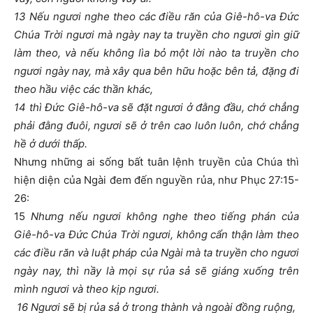
13 Nếu ngươi nghe theo các điều răn của Giê-hô-va Đức
Chúa Trời ngươi mà ngày nay ta truyền cho ngươi gìn giữ
làm theo, và nếu không lìa bỏ một lời nào ta truyền cho
ngươi ngày nay, mà xây qua bên hữu hoặc bên tả, đặng đi
theo hầu việc các thần khác,
14 thì Đức Giê-hô-va sẽ đặt ngươi ở đằng đầu, chớ chẳng
phải đằng đuôi, ngươi sẽ ở trên cao luôn luôn, chớ chẳng
hề ở dưới thấp.
Nhưng những ai sống bất tuân lệnh truyền của Chúa thì
hiện diện của Ngài đem đến nguyền rủa, như Phục 27:15-
26:
15
Nhưng nếu ngươi không nghe theo tiếng phán của
Giê-hô-va Đức Chúa Trời ngươi, không cẩn thận làm theo
các điều răn và luật pháp của Ngài mà ta truyền cho ngươi
ngày nay, thì nầy là mọi sự rủa sả sẽ giáng xuống trên
mình ngươi và theo kịp ngươi.
16 Ngươi sẽ bị rủa sả ở trong thành và ngoài đồng ruộng,