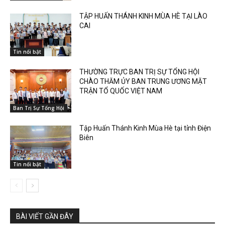
TẬP HUẤN THÁNH KINH MÙA HÈ TẠI LÀO
CAI
Tin nổi bật
THƯỜNG TRỰC BAN TRỊ SỰ TỔNG HỘI
CHÀO THĂM ỦY BAN TRUNG ƯƠNG MẶT
TRẬN TỔ QUỐC VIỆT NAM
Ban Trị Sự Tổng Hội
Tập Huấn Thánh Kinh Mùa Hè tại tỉnh Điện
Biên
Tin nổi bật
BÀI VIẾT GẦN ĐÂY