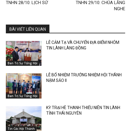
TNHN 28/10: LỊCH SỬ
TNHN 29/10: CHÚA LẮNG
NGHE
BÀI VIẾT LIÊN QUAN
LỄ CẢM TẠ VÀ CHUYỂN ĐỊA ĐIỂM NHÓM
TIN LÀNH LÀNG ĐỒNG
Ban Trị Sự Tổng Hội
LỄ BỔ NHIỆM TRƯỞNG NHIỆM HỘI THÁNH
NẬM SẢO II
Ban Trị Sự Tổng Hội
KỲ TRẠI HÈ THANH THIẾU NIÊN TIN LÀNH
TỈNH THÁI NGUYÊN
Tin Các Hội Thánh