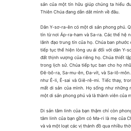
sản của một tín hữu giúp chúng ta hiểu đ
Thiên Chúa đang dẫn dắt mình về đâu.
Dân Y-sơ-ra-ên có một di sản phong phú. Qu
tín từ nơi Áp-ra-ham và Sa-ra. Các thế hệ 
lãnh đạo trung tín của họ. Chúa ban phước
tiếp tục thể hiện lòng ưu ái đối với dân Y
đất thịnh vượng của riêng họ. Chúa thiết lậ
trong lịch sử. Chúa tiếp tục ban cho họ nh
Đê-bô-ra, Sa-mu-ên, Đa-vít, và Sa-lô-môn.
như Ê-li, Ê-sai và Giê-rê-mi. Tiếc thay, t
mất di sản của mình. Họ sống như những n
một di sản phong phú và là thành viên của m
Di sản tâm linh của bạn thậm chí còn phon
tâm linh của bạn gồm có Ma-ri là mẹ của C
và và một loạt các vị thánh đồ qua nhiều th