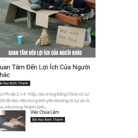
uan Tâm Đến Lợi Ích Của Người
hác
ài Học Kinh Thánh
c Phi-líp 2:1-4 1Vậy, nếu trong Đấng Christ có sự
ích lệ nào, nếu trong tình yêu thương có sự an ủi
o, nếu trong Thánh Linh...
Việc Chúa Làm
Bài Học Kinh Thánh