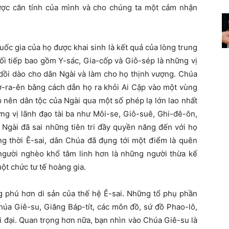
ược căn tính của mình và cho chúng ta một cảm nhận
ốc gia của họ được khai sinh là kết quả của lòng trung
nối tiếp bao gồm Y-sác, Gia-cốp và Giô-sép là những vị
 dồi dào cho dân Ngài và làm cho họ thịnh vượng. Chúa
-sơ-ra-ên bằng cách dẫn họ ra khỏi Ai Cập vào một vùng
p nên dân tộc của Ngài qua một số phép lạ lớn lao nhất
ững vị lãnh đạo tài ba như Môi-se, Giô-suê, Ghi-đê-ôn,
 Ngài đã sai những tiên tri đầy quyền năng đến với họ
rong thời Ê-sai, dân Chúa đã đụng tới một điểm là quên
gười nghèo khổ tâm linh hơn là những người thừa kế
ột chức tư tế hoàng gia.
g phú hơn di sản của thế hệ Ê-sai. Những tổ phụ phần
húa Giê-su, Giăng Báp-tít, các môn đồ, sứ đồ Phao-lô,
ời đại. Quan trọng hơn nữa, bạn nhìn vào Chúa Giê-su là