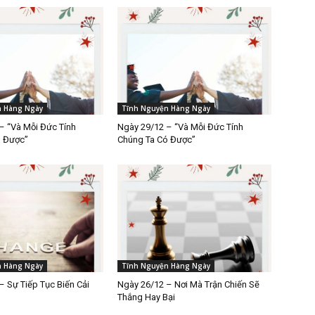
n Hàng Ngày
Tĩnh Nguyện Hàng Ngày
– “Và Mỗi Đức Tính
Ngày 29/12 – “Và Mỗi Đức Tính
ó Được”
Chúng Ta Có Được”
n Hàng Ngày
Tĩnh Nguyện Hàng Ngày
– Sự Tiếp Tục Biến Cải
Ngày 26/12 – Nơi Mà Trận Chiến Sẽ
Thắng Hay Bại