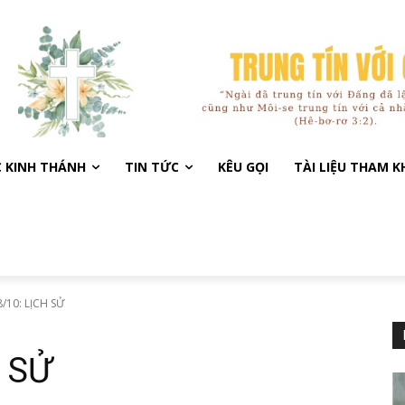
C KINH THÁNH
TIN TỨC
KÊU GỌI
TÀI LIỆU THAM 
/10: LỊCH SỬ
 SỬ