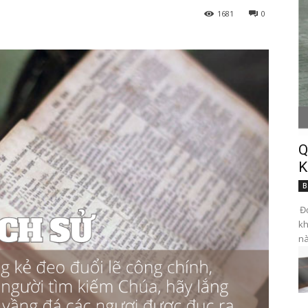
1681
0
Q
K
B
Đọ
kh
nà