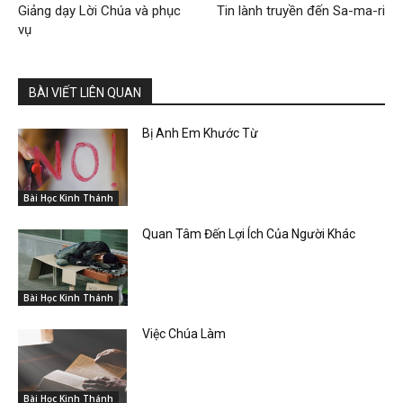
Giảng dạy Lời Chúa và phục
Tin lành truyền đến Sa-ma-ri
vụ
BÀI VIẾT LIÊN QUAN
Bị Anh Em Khước Từ
Bài Học Kinh Thánh
Quan Tâm Đến Lợi Ích Của Người Khác
Bài Học Kinh Thánh
Việc Chúa Làm
Bài Học Kinh Thánh