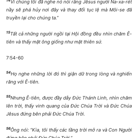
14
Vì chúng tôi đã nghe nó nói rằng Jêsus người Na-xa-rét
nầy sẽ phá hủy nơi đây và thay đổi tục lệ mà Môi-se đã
truyền lại cho chúng ta.”
15
Tất cả những người ngồi tại Hội đồng đều nhìn chăm Ê-
tiên và thấy mặt ông giống như mặt thiên sứ.
7:54-60
54
Họ nghe những lời đó thì giận dữ trong lòng và nghiến
răng với Ê-tiên.
55
Nhưng Ê-tiên, được đầy dẫy Đức Thánh Linh, nhìn chăm
lên trời, thấy vinh quang của Đức Chúa Trời và Đức Chúa
Jêsus đứng bên phải Đức Chúa Trời.
56
Ông nói: “Kìa, tôi thấy các tầng trời mở ra và Con Người
đứng bên phải Đức Chúa Trời.”