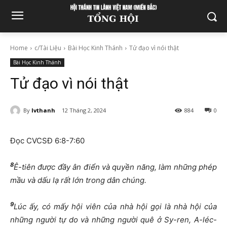
Home
c/Tài Liệu
Bài Học Kinh Thánh
Tử đạo vì nói thật
Bài Học Kinh Thánh
Tử đạo vì nói thật
By
lvthanh
12 Tháng 2, 2024
884
0
Đọc CVCSĐ 6:8-7:60
8
Ê-tiên được đầy ân điển và quyền năng, làm những phép
mầu và dấu lạ rất lớn trong dân chúng.
9
Lúc ấy, có mấy hội viên của nhà hội gọi là nhà hội của
những người tự do và những người quê ở Sy-ren, A-léc-