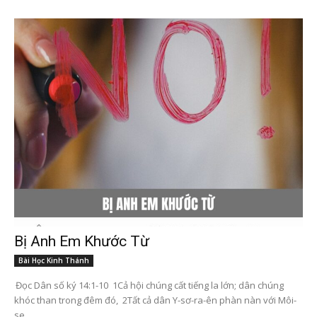
Bị Anh Em Khước Từ
Bài Học Kinh Thánh
Đọc Dân số ký 14:1-10 1Cả hội chúng cất tiếng la lớn; dân chúng
khóc than trong đêm đó, 2Tất cả dân Y-sơ-ra-ên phàn nàn với Môi-
se...