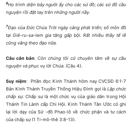
6
Họ trình diện bảy người ấy cho các sứ đồ; các sứ đồ cầu
nguyện rồi đặt tay trên những người nầy.
7
Đạo của Đức Chúa Trời ngày càng phát triển; số môn đồ
tại Giê-ru-sa-lem gia tăng gấp bội. Rất nhiều thầy tế lễ
cũng vâng theo đạo nữa.
Câu căn bản
:
Còn chúng tôi cứ chuyên tâm về sự cầu
nguyện và phục vụ lời Chúa
. (Câu 4).
Suy niệm
: Phần đọc Kinh Thánh hôm nay CVCSĐ 6:1-7
Bản Kinh Thánh Truyền Thống Hiệu Đính gọi là
Lập chức
chấp sự
. Chấp sự là một chức vụ của giáo dân trong Hội
Thánh Tin Lành cấp Chi Hội. Kinh Thánh Tân Ước có ghi
lại lời dạy của Sứ -đồ Phao-lô về chức phận và tư cách
của chấp sự (1 Ti-mô-thê 3:8-13).