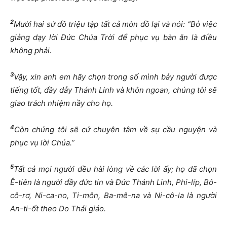
2
Mười hai sứ đồ triệu tập tất cả môn đồ lại và nói: “Bỏ việc
giảng dạy lời Đức Chúa Trời để phục vụ bàn ăn là điều
không phải.
3
Vậy, xin anh em hãy chọn trong số mình bảy người được
tiếng tốt, đầy dẫy Thánh Linh và khôn ngoan, chúng tôi sẽ
giao trách nhiệm nầy cho họ.
4
Còn chúng tôi sẽ cứ chuyên tâm về sự cầu nguyện và
phục vụ lời Chúa.”
5
Tất cả mọi người đều hài lòng về các lời ấy; họ đã chọn
Ê-tiên là người đầy đức tin và Đức Thánh Linh, Phi-líp, Bô-
cô-rơ, Ni-ca-no, Ti-môn, Ba-mê-na và Ni-cô-la là người
An-ti-ốt theo Do Thái giáo.