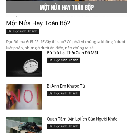
Một Nửa Hay Toàn Bộ?
Bài Học Kinh Thánh
Đọc Rô-ma 6:15-23 15Vậy thì sao? Có phải vì chúng ta không ở dưới
luật pháp, nhưng ở dưới ân điển, nên chúng ta sẽ...
Bù Trừ Lại Thời Gian Đã Mất
Bài Học Kinh Thánh
Bị Anh Em Khước Từ
Bài Học Kinh Thánh
Quan Tâm Đến Lợi Ích Của Người Khác
Bài Học Kinh Thánh