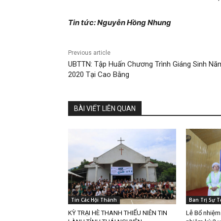
Tin tức: Nguyễn Hồng Nhung
Previous article
UBTTN: Tập Huấn Chương Trình Giáng Sinh Nă
2020 Tại Cao Bằng
BÀI VIẾT LIÊN QUAN
Tin Các Hội Thánh
Ban Trị Sự T
KỲ TRẠI HÈ THANH THIẾU NIÊN TIN
Lễ Bổ nhiệ