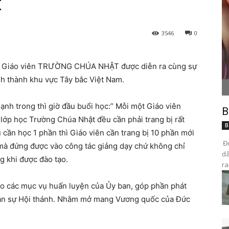
t
3546
0
ho Giáo viên TRƯỜNG CHÚA NHẬT được diễn ra cùng sự
nh thành khu vực Tây bắc Việt Nam.
h trong thì giờ đầu buổi học:” Mỗi một Giáo viên
B
lớp học Trường Chúa Nhật đều cần phải trang bị rất
B
 cần học 1 phần thì Giáo viên cần trang bị 10 phần mới
Đọ
 mà đứng được vào công tác giảng dạy chứ không chỉ
dâ
ng khi được đào tạo.
ra
cho các mục vụ huấn luyện của Ủy ban, góp phần phát
nhân sự Hội thánh. Nhằm mở mang Vương quốc của Đức