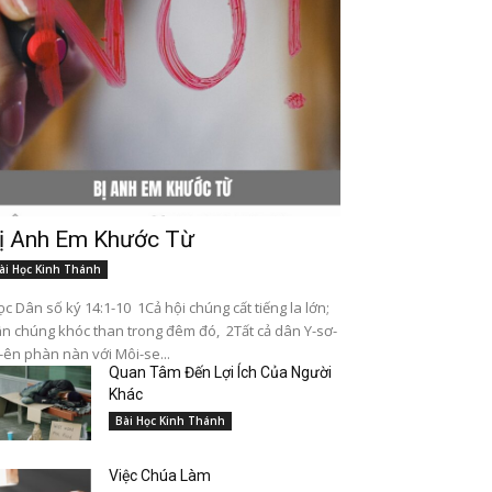
ị Anh Em Khước Từ
ài Học Kinh Thánh
c Dân số ký 14:1-10 1Cả hội chúng cất tiếng la lớn;
n chúng khóc than trong đêm đó, 2Tất cả dân Y-sơ-
-ên phàn nàn với Môi-se...
Quan Tâm Đến Lợi Ích Của Người
Khác
Bài Học Kinh Thánh
Việc Chúa Làm