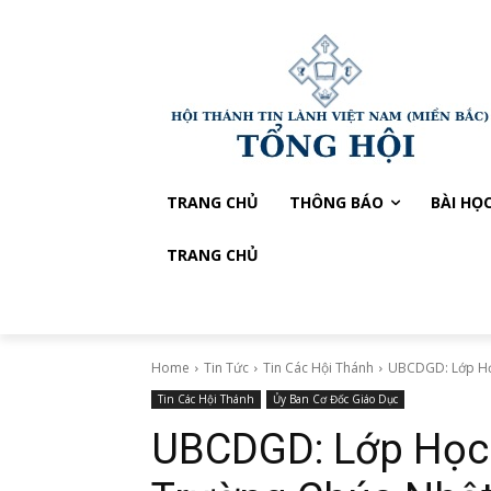
TRANG CHỦ
THÔNG BÁO
BÀI HỌ
TRANG CHỦ
Home
Tin Tức
Tin Các Hội Thánh
UBCDGD: Lớp Họ
Tin Các Hội Thánh
Ủy Ban Cơ Đốc Giáo Dục
UBCDGD: Lớp Học 