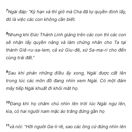
7
Ngài đáp: “Kỳ hạn và thì giờ mà Cha đã tự quyền định lấy,
đó là việc các con không cần biết.
8
Nhưng khi Đức Thánh Linh giáng trên các con thì các con
sẽ nhận lấy quyền năng và làm chứng nhân cho Ta tại
thành Giê-ru-sa-lem, cả xứ Giu-đê, xứ Sa-ma-ri cho đến
cùng trái đất.”
9
Sau khi phán những điều ấy xong, Ngài được cất lên
trong lúc các môn đồ đang nhìn xem Ngài. Có một đám
mây tiếp Ngài khuất đi khỏi mắt họ.
10
Đang khi họ chăm chú nhìn lên trời lúc Ngài ngự lên,
kìa, có hai người nam mặc áo trắng đứng gần họ
11
và nói: “Hỡi người Ga-li-lê, sao các ông cứ đứng nhìn lên