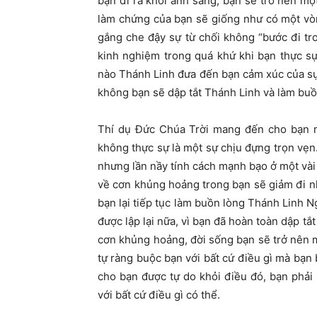
bạn đi ra khỏi ánh sáng, bạn sẽ trở nên mộ
làm chứng của bạn sẽ giống như có một vò
gắng che đậy sự từ chối không “bước đi tro
kinh nghiệm trong quá khứ khi bạn thực sự 
nào Thánh Linh đưa đến bạn cảm xúc của sự 
không bạn sẽ dập tắt Thánh Linh và làm bu
Thí dụ Đức Chúa Trời mang đến cho bạn 
không thực sự là một sự chịu đựng trọn vẹn
nhưng lần nầy tính cách mạnh bạo ở một vài
về cơn khủng hoảng trong bạn sẽ giảm đi n
bạn lại tiếp tục làm buồn lòng Thánh Linh 
được lập lại nữa, vì bạn đã hoàn toàn dập 
cơn khủng hoảng, đời sống bạn sẽ trở nên 
tự ràng buộc bạn với bất cứ điều gì mà bạn 
cho bạn được tự do khỏi điều đó, bạn phả
với bất cứ điều gì có thể.