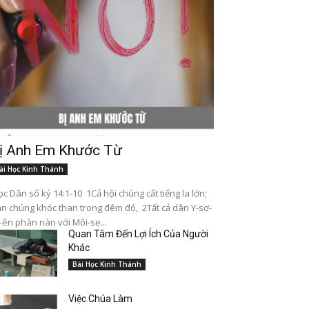
ị Anh Em Khước Từ
ài Học Kinh Thánh
c Dân số ký 14:1-10 1Cả hội chúng cất tiếng la lớn;
n chúng khóc than trong đêm đó, 2Tất cả dân Y-sơ-
-ên phàn nàn với Môi-se...
Quan Tâm Đến Lợi Ích Của Người
Khác
Bài Học Kinh Thánh
Việc Chúa Làm