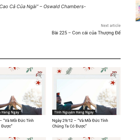
ự Cao Cả Của Ngài” – Oswald Chambers-
Next article
Bài 225 – Con cái của Thượng Đế
n Hàng Ngày
Tĩnh Nguyện Hàng Ngày
– “Và Mỗi Đức Tính
Ngày 29/12 – “Và Mỗi Đức Tính
ó Được”
Chúng Ta Có Được”