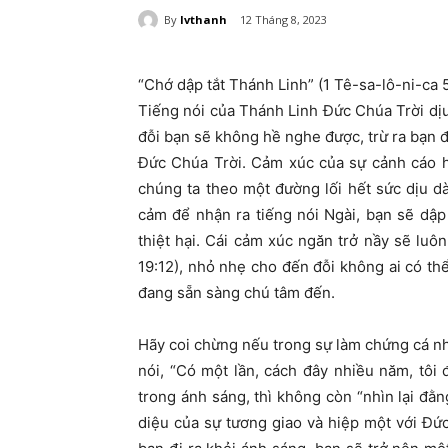
By
lvthanh
12 Tháng 8, 2023
“Chớ dập tắt Thánh Linh” (1 Tê-sa-lô-ni-ca 5
Tiếng nói của Thánh Linh Đức Chúa Trời dị
đỗi bạn sẽ không hề nghe được, trừ ra bạn đ
Đức Chúa Trời. Cảm xúc của sự cảnh cáo h
chúng ta theo một đường lối hết sức dịu 
cảm để nhận ra tiếng nói Ngài, bạn sẽ dập 
thiệt hại. Cái cảm xúc ngăn trở nầy sẽ lu
19:12), nhỏ nhẹ cho đến đỗi không ai có th
đang sẵn sàng chú tâm đến.
Hãy coi chừng nếu trong sự làm chứng cá nhân
nói, “Có một lần, cách đây nhiều năm, tôi
trong ánh sáng, thì không còn “nhìn lại đằn
diệu của sự tương giao và hiệp một với Đứ