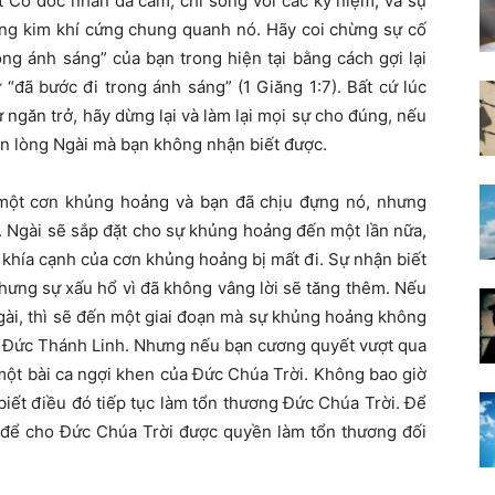
t Cơ đốc nhân đa cảm, chỉ sống với các kỷ niệm, và sự
ng kim khí cứng chung quanh nó. Hãy coi chừng sự cố
ng ánh sáng” của bạn trong hiện tại bằng cách gợi lại
“đã bước đi trong ánh sáng” (1 Giăng 1:7). Bất cứ lúc
ngăn trở, hãy dừng lại và làm lại mọi sự cho đúng, nếu
ồn lòng Ngài mà bạn không nhận biết được.
một cơn khủng hoảng và bạn đã chịu đựng nó, nhưng
. Ngài sẽ sắp đặt cho sự khủng hoảng đến một lần nữa,
 khía cạnh của cơn khủng hoảng bị mất đi. Sự nhận biết
hưng sự xấu hổ vì đã không vâng lời sẽ tăng thêm. Nếu
Ngài, thì sẽ đến một giai đoạn mà sự khủng hoảng không
tắt Đức Thánh Linh. Nhưng nếu bạn cương quyết vượt qua
một bài ca ngợi khen của Đức Chúa Trời. Không bao giờ
biết điều đó tiếp tục làm tổn thương Đức Chúa Trời. Để
i để cho Đức Chúa Trời được quyền làm tổn thương đối