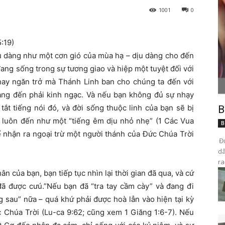
1001
0
:19)
u dàng như một cơn gió của mùa hạ – dịu dàng cho đến
ang sống trong sự tương giao và hiệp một tuyệt đối với
ay ngăn trở mà Thánh Linh ban cho chúng ta đến với
dàng đến phải kinh ngạc. Và nếu bạn không đủ sự nhạy
tắt tiếng nói đó, và đời sống thuộc linh của bạn sẽ bị
B
ôn luôn đến như một “tiếng êm dịu nhỏ nhẹ” (1 Các Vua
B
ể nhận ra ngoại trừ một người thánh của Đức Chúa Trời
Đọ
dâ
ra
 của bạn, bạn tiếp tục nhìn lại thời gian đã qua, và cứ
 đã được cưú.”Nếu bạn đã “tra tay cầm cày” và đang đi
g sau” nữa – quá khứ phải được hoà lẫn vào hiện tại kỳ
c Chúa Trời (Lu-ca 9:62; cũng xem 1 Giăng 1:6-7). Nếu