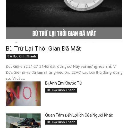
Bù Trừ Lại Thời Gian Đã Mất
Bài Học Kinh Thánh
Đọc Giô-ên 2:21-27 21Hỡi đất, đừng sợ! Hãy vui mừng hoan hỉ, Vì
Đức Giê-hô-va đã làm những việc lớn. 22Hỡi các loài thú đồng, đừng
sợ, Vì các...
Bị Anh Em Khước Từ
Bài Học Kinh Thánh
Quan Tâm Đến Lợi Ích Của Người Khác
Bài Học Kinh Thánh