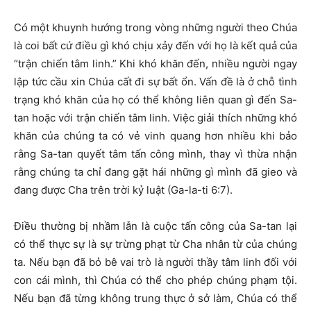
Có một khuynh hướng trong vòng những người theo Chúa
là coi bất cứ điều gì khó chịu xảy đến với họ là kết quả của
“trận chiến tâm linh.” Khi khó khăn đến, nhiều người ngay
lập tức cầu xin Chúa cất đi sự bất ổn. Vấn đề là ở chỗ tình
trạng khó khăn của họ có thể không liên quan gì đến Sa-
tan hoặc với trận chiến tâm linh. Việc giải thích những khó
khăn của chúng ta có vẻ vinh quang hơn nhiều khi bảo
rằng Sa-tan quyết tâm tấn công mình, thay vì thừa nhận
rằng chúng ta chỉ đang gặt hái những gì mình đã gieo và
đang được Cha trên trời kỷ luật (Ga-la-ti 6:7).
Điều thường bị nhầm lẫn là cuộc tấn công của Sa-tan lại
có thể thực sự là sự trừng phạt từ Cha nhân từ của chúng
ta. Nếu bạn đã bỏ bê vai trò là người thầy tâm linh đối với
con cái mình, thì Chúa có thể cho phép chúng phạm tội.
Nếu bạn đã từng không trung thực ở sở làm, Chúa có thể