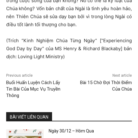
trong cuộc sống của bạn không? Nó có thể là kỷ luật của
Chúa không? Vốn bản chất của Ngài là tình yêu hoàn hảo,
nên Thiên Chúa sẽ sửa dạy bạn bởi vì trong lòng Ngài có
điều tốt lành tối thượng cho bạn.
(Trích “Kinh Nghiệm Chúa Từng Ngày” [“Experiencing
God Day by Day” của MS Henry & Richard Blackaby] bản
dịch: Loving Light Ministry)
Previous article
Next article
Buổi Huấn Luyện Cách Lấy
Bài 15 Chờ Đợi Thời Điểm
Tin Bài Của Mục Vụ Truyền
Của Chúa
Thông
BÀI VIẾT LIÊN QUAN
Ngày 30/12 – Hôm Qua