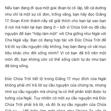
Nếu bạn đang đi qua một giai đoạn bị cô lập, tất cả dường
như chỉ là một sự cô đơn, trống vắng, bạn hãy đọc Giăng
17. Đoạn Kinh thánh nầy sẽ giải thích cho bạn tại sao bạn
ở nơi mà hiện tại bạn đang ở – bởi vì Chúa Giê-su đã cầu
nguyện để bạn “hiệp làm một” với Cha giống như Ngài với
Cha Ngài vậy. Bạn có đang hợp tác với Đức Chúa Trời để
trả lời sự cầu nguyện nầy không, hay bạn đang có vài mục
tiêu khác cho đời sống mình? Vì cớ bạn đã trở nên một
môn đồ, bạn không còn có thể sống cách tự do như bạn
đã từng sống.
Đức Chúa Trời tiết lộ trong Giăng 17 mục đích của Ngài
không phải chỉ trả lời sự cầu nguyện của chúng ta, nhưng
nhờ sự cầu nguyện mà chúng ta có thể phân biệt được tư
tưởng của Ngài. Tuy nhiên có một sự cầu nguyện mà Đức
Chúa Trời phải trả lời, và đó là sự cầu nguyện của Chúa
Giê-su – “để hiệp làm một cũng như Chúng Ta vẫn là