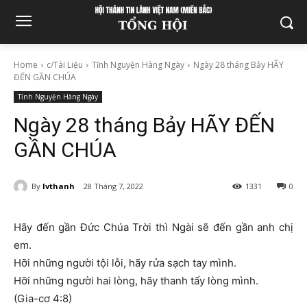
Home
c/Tài Liệu
Tĩnh Nguyện Hàng Ngày
Ngày 28 tháng Bảy HÃY
ĐẾN GẦN CHÚA
Tĩnh Nguyện Hàng Ngày
Ngày 28 tháng Bảy HÃY ĐẾN
GẦN CHÚA
By
lvthanh
28 Tháng 7, 2022
1331
0
Hãy đến gần Ðức Chúa Trời thì Ngài sẽ đến gần anh chị
em.
Hỡi những người tội lỗi, hãy rửa sạch tay mình.
Hỡi những người hai lòng, hãy thanh tẩy lòng mình.
(Gia-cơ 4:8)