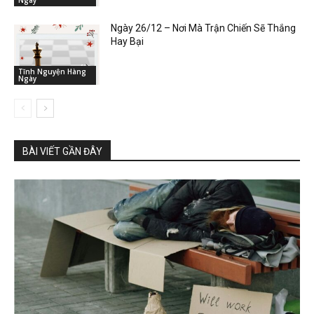
Ngày
Ngày 26/12 – Nơi Mà Trận Chiến Sẽ Thắng
Hay Bại
Tĩnh Nguyện Hàng
Ngày
BÀI VIẾT GẦN ĐÂY