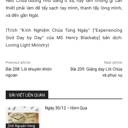
Nếu Chúa dường như đang ở xa, hãy làm những gì cần
thiết phải làm để tẩy sạch tay mình, thanh tẩy lòng mình,
và đến gần Ngài.
(Trích “Kinh Nghiệm Chúa Từng Ngày” [“Experiencing
God Day by Day” của MS Henry Blackaby] bản dịch:
Loving Light Ministry)
Previous article
Next article
Bài 208: Lời khuyên khôn
Bài 209: Giảng dạy Lời Chúa
ngoan
và phục vụ
BÀI VIẾT LIÊN QUAN
Ngày 30/12 – Hôm Qua
Tĩnh Nguyện Hàng